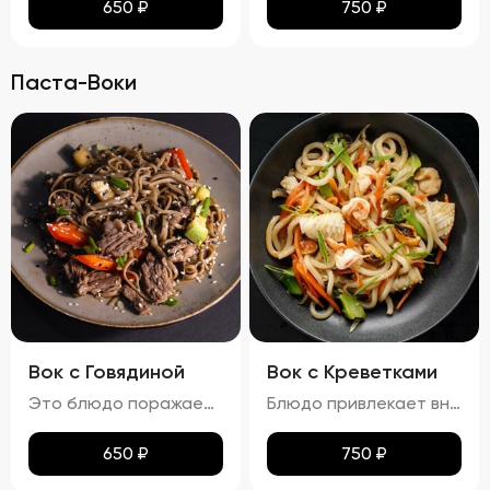
650
₽
750
₽
Паста-Воки
Вок с Говядиной
Вок с Креветками
Это блюдо поражает своими яркими красками и аппетитным видом. Говядина равномерно обжарена до золотистой корочки, а овощи сохраняют свою свежесть и привлекательность. Мягкая, но не переваренная лапша служит идеальной основой для сочетания всех ингредиентов. Кинза и кунжут добавляют завершающий штрих, делая блюдо еще более соблазнительным. Вкус вок с говядиной богат и сбалансирован. Мясо источает насыщенный аромат, болгарский перец привносит сладкие нотки, а устричный и соевый соусы добавляют пикантности. Свежий вкус кинзы подчеркивает гармонию всех компонентов. Аромат блюда завораживает, наполняя пространство нотками чеснока и жареного мяса. Консистенция блюда тоже радует: говядина нежная и сочная, овощи слегка хрустят, а лапша мягкая и эластичная. Цукини сохраняют свою форму и текстуру, добавляя блюду дополнительный объем и разнообразие.
Блюдо привлекает внимание ярким и аппетитным видом, где разноцветные овощи и розовые креветки создают живописную композицию. Лапша мягкая, но сохраняет упругую текстуру, не теряя формы. Айсберг и огурцы добавляют свежести и легкости, украшая блюдо и придавая ему особый шарм. Вкус вок с креветками насыщен морскими нотками, которые гармонично сочетаются с ароматами чеснока и лука. Овощи вносят свои свежие и сладковатые оттенки, а соус добавляет пикантности и завершает вкусовую гамму. Аромат блюда пленяет нотками морепродуктов и жареных овощей, возбуждая аппетит. Консистенция блюда радует разнообразием: креветки нежные и сочные, овощи слегка хрустят, сохраняя свою форму и текстуру, а лапша остается мягкой и эластичной. Цукини и огурец также сохраняют свою структуру, добавляя блюду дополнительные текстуры и объемы.
650
₽
750
₽