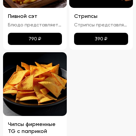
Пивной сэт
Стрипсы
Блюдо представляет собой гармоничный набор закусок к пиву, включающий картофель фри, картофельные дольки, куриные наггетсы и сырные палочки. Все продукты имеют равномерную золотистую корочку без признаков пережарки. Вкус и аромат блюд натуральные, без посторонних привкусов и запахов. Картофель и гренки умеренно посолены, а наггетсы и сырные палочки остаются сочными внутри. Консистенция картофеля фри и долек мягкая внутри и хрустящая снаружи, наггетсы и сырные палочки – нежные и сочные внутри, с хрустящей корочкой.
Стрипсы представляют собой кусочки куриного филе, обжаренные до золотистой корочки. Внешне они выглядят аппетитно, с равномерной золотистой окраской, без признаков пережарки. Вкус мяса насыщенный, сочный и ароматный, без каких-либо посторонних привкусов и запахов. Консистенция стрипсов идеальна: внутри мясо остается мягким и нежным, а снаружи образуется приятная хрустящая корочка. Это блюдо отлично сочетается с различными соусами и гарнирами, добавляя пикантности любому столу.
790
₽
390
₽
Чипсы фирменные
TG с паприкой