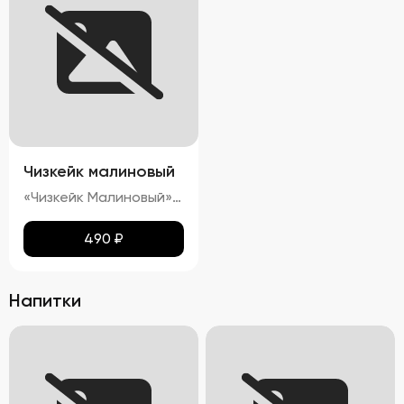
Чизкейк малиновый
«Чизкейк Малиновый» — изысканный десерт, воплощающий гармонию вкуса и красоты. Его гладкая, словно бархатная, поверхность украшена свежими ягодами малины, подчеркивающими яркость насыщенного красного цвета. Нежнейшая кремовая структура тает во рту, оставляя приятное послевкусие сливочного сыра с легкими нотками кислинки спелой малины. Аромат этого чизкейка пленяет сочетанием свежих ягод и сливочных оттенков, создавая ощущение настоящего кулинарного праздника.»
490
₽
Напитки