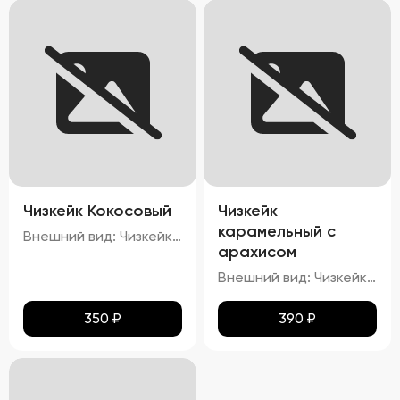
Чизкейк Кокосовый
Чизкейк
карамельный с
Внешний вид: Чизкейк должен иметь гладкую, ровную поверхность, без трещин и повреждений. Верхняя часть может быть украшена кокосовой стружкой. Цвет: Основу чизкейка должен составлять белый или кремовый цвет, а кокосовая начинка – белый или слегка желтоватый. Структура: Консистенция чизкейка должна быть нежной, кремовой, легко ломающейся вилкой. Вкус: Вкус должен быть сливочным, с выраженными нотами кокоса. Запах: Приятный аромат кокоса и сливок.
арахисом
Внешний вид: Чизкейк должен иметь гладкую, ровную поверхность, без трещин и повреждений. Верхняя часть может быть украшена карамелью и кусочками арахиса. Цвет: Основу чизкейка должен составлять белый или кремовый цвет, а карамельная начинка – золотисто-коричневая. Структура: Консистенция чизкейка должна быть нежной, кремовой, легко ломающейся вилкой. Вкус: Вкус должен быть сливочным, с выраженными нотами карамели и орехового привкуса от арахиса. Запах: Приятный аромат карамели и ореха.
350
₽
390
₽