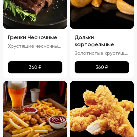
Гренки Чесночные
Дольки
картофельные
Хрустящие чесночные гренки – это идеальное сочетание золотистой корочки и нежного аромата чеснока. Каждый кусочек пропитан легким масляным налетом, который подчеркивает насыщенный вкус обжаренного хлеба. Сливочный соус добавляет блюду особую мягкость и кремовую текстуру, а пряности создают изысканное послевкусие. Эти гренки станут отличным дополнением к любому блюду!
Золотистые хрустящие дольки картофеля с легким налетом масла и кетчупа. Аромат жареного картофеля сочетается с приятными нотками сладковатого кетчупа. Вкус сбалансированный, сладко-соленый, с ярким оттенком жареного картофеля и легким привкусом кетчупа. Текстура плотная, с аппетитной хрустящей корочкой.
360
₽
360
₽