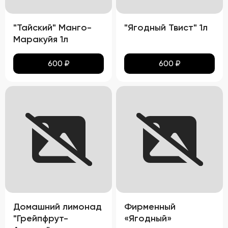
"Тайский" Манго-
"Ягодный Твист" 1л
Маракуйя 1л
600
₽
600
₽
Домашний лимонад
Фирменный
"Грейпфрут-
«Ягодный»