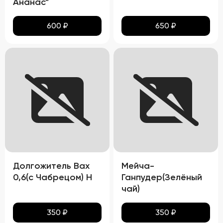
Ананас"
600
₽
650
₽
Долгожитель Вах
Мейча-
0,6(с Чабрецом) Н
Ганпудер(Зелёный
чай)
350
₽
350
₽