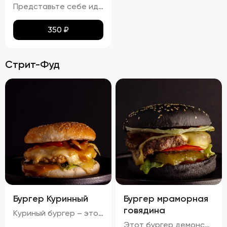
Представьте себе идеальное сочетание тонкого лаваша, превращенного в золотистые, равномерно подрумяненные чипсы. Каждый кусочек покрыт тонким слоем паприки, которая придает им легкий, но ощутимый аромат и пикантность. Эти чипсы не просто хрустят – они буквально тают во рту, оставляя приятное послевкусие соли и нежной остроты. Идеальный перекус для любого случая!
350
₽
Стрит-Фуд
Бургер Куринный
Бургер мраморная
говядина
Куриный бургер – это воплощение идеального сочетания вкуса и текстуры. Аккуратно уложенные слои создают аппетитный внешний вид, где золотисто-коричневая котлета соседствует с яркими красными помидорами, зелеными огурцами и белым салатом с легкими зеленоватыми оттенками. Булочка имеет привлекательную золотистую корочку, оставаясь мягкой внутри и хрустящей снаружи. Аромат свежего хлеба, курицы и пикантных соусов создает приятный букет, который дополняется сбалансированным вкусом: мягкая куриная котлета, освежающие овощи и насыщенный вкус соусов делают каждый укус незабываемым.
Этот бургер демонстрирует идеальное сочетание вкуса и текстуры. Котлета обладает насыщенным вкусом, овощи обеспечивают свежесть и хрусткость, а сыр добавляет сливочную мягкость. Булочка имеет золотистый оттенок и хрустящую корочку, создавая ощущение комфорта и удовольствия. Соусы придают блюду дополнительные оттенки вкуса, а булочка поддерживает баланс между мягкостью и хрусткостью.