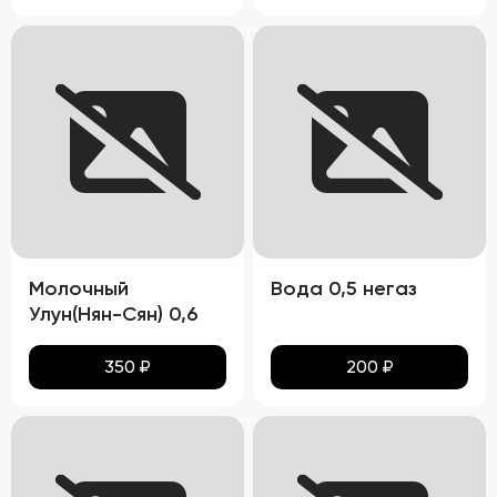
Молочный
Вода 0,5 негаз
Улун(Нян-Сян) 0,6
350
₽
200
₽