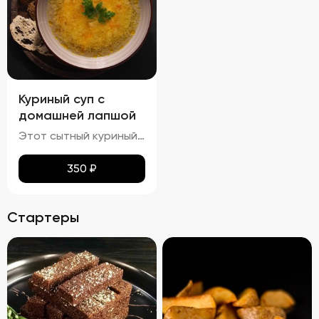
Куриный суп с
домашней лапшой
Этот сытный куриный суп сочетает в себе насыщенный вкус и разнообразные текстуры. Бульон густой и кремообразный, с мягкими кусочками куриного мяса и овощей, таких как морковь и лук, которые добавляют глубины вкуса. Макароны сохраняют мягкость и эластичность, придавая супу приятную кремовую текстуру. Петрушка добавляет свежие травяные ноты, подчеркивая богатство вкуса этого классического блюда.
350
₽
Стартеры