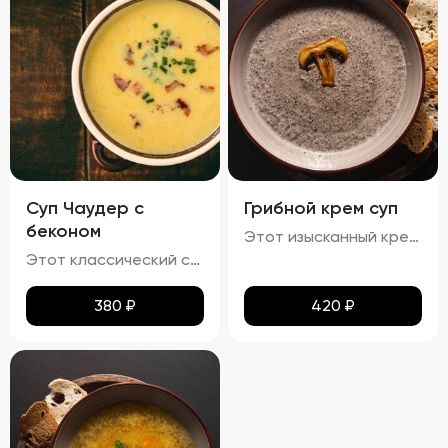
Суп Чаудер с
Грибной крем суп
беконом
Этот изысканный крем-суп отличается гладкой, бархатистой текстурой, которая обволакивает ваши вкусовые рецепторы. Насыщенный аромат грибов сочетается с мягкими сливочными нотами, создавая гармоничное сочетание вкусов. Поверхность крема украшена капельками зелёного масла и мелко нарезанной зеленью, что добавляет блюду утончённости. Подается с хрустящими гренками, идеально дополняющими нежную текстуру супа.
Этот классический суп характеризуется гармонией насыщенных вкусов и разнообразия текстур. Бульон обладает плотной кремообразной структурой благодаря использованию сливочного масла, что усиливает мясной аромат. В нём гармонично сочетаются мягкие кусочки говядины, овощи, такие как морковь и лук, и макароны, сохраняющие свою текстуру мягкой и эластичной, но не превращаясь в кашу. Поверхность украшена каплями зелёного масла и мелкой петрушкой, добавляющей супу яркие зелёные акценты и свежие травяные ноты.
380
₽
420
₽