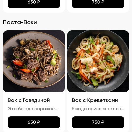
650
₽
750
₽
Паста-Воки
Вок с Говядиной
Вок с Креветками
Это блюдо поражает своими яркими красками и аппетитным видом. Говядина равномерно обжарена до золотистой корочки, а овощи сохраняют свою свежесть и привлекательность. Мягкая, но не переваренная лапша служит идеальной основой для сочетания всех ингредиентов. Кинза и кунжут добавляют завершающий штрих, делая блюдо еще более соблазнительным. Вкус вок с говядиной богат и сбалансирован. Мясо источает насыщенный аромат, болгарский перец привносит сладкие нотки, а устричный и соевый соусы добавляют пикантности. Свежий вкус кинзы подчеркивает гармонию всех компонентов. Аромат блюда завораживает, наполняя пространство нотками чеснока и жареного мяса. Консистенция блюда тоже радует: говядина нежная и сочная, овощи слегка хрустят, а лапша мягкая и эластичная. Цукини сохраняют свою форму и текстуру, добавляя блюду дополнительный объем и разнообразие.
Блюдо привлекает внимание ярким и аппетитным видом, где разноцветные овощи и розовые креветки создают живописную композицию. Лапша мягкая, но сохраняет упругую текстуру, не теряя формы. Айсберг и огурцы добавляют свежести и легкости, украшая блюдо и придавая ему особый шарм. Вкус вок с креветками насыщен морскими нотками, которые гармонично сочетаются с ароматами чеснока и лука. Овощи вносят свои свежие и сладковатые оттенки, а соус добавляет пикантности и завершает вкусовую гамму. Аромат блюда пленяет нотками морепродуктов и жареных овощей, возбуждая аппетит. Консистенция блюда радует разнообразием: креветки нежные и сочные, овощи слегка хрустят, сохраняя свою форму и текстуру, а лапша остается мягкой и эластичной. Цукини и огурец также сохраняют свою структуру, добавляя блюду дополнительные текстуры и объемы.
650
₽
750
₽