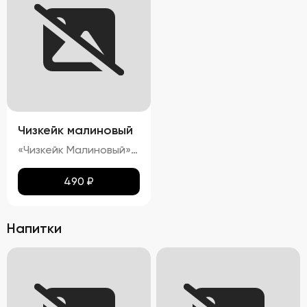
Чизкейк малиновый
«Чизкейк Малиновый» — изысканный десерт, воплощающий гармонию вкуса и красоты. Его гладкая, словно бархатная, поверхность украшена свежими ягодами малины, подчеркивающими яркость насыщенного красного цвета. Нежнейшая кремовая структура тает во рту, оставляя приятное послевкусие сливочного сыра с легкими нотками кислинки спелой малины. Аромат этого чизкейка пленяет сочетанием свежих ягод и сливочных оттенков, создавая ощущение настоящего кулинарного праздника.»
490
₽
Напитки