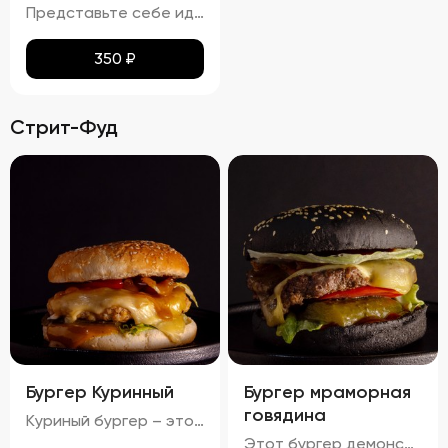
Представьте себе идеальное сочетание тонкого лаваша, превращенного в золотистые, равномерно подрумяненные чипсы. Каждый кусочек покрыт тонким слоем паприки, которая придает им легкий, но ощутимый аромат и пикантность. Эти чипсы не просто хрустят – они буквально тают во рту, оставляя приятное послевкусие соли и нежной остроты. Идеальный перекус для любого случая!
350
₽
Стрит-Фуд
Бургер Куринный
Бургер мраморная
говядина
Куриный бургер – это воплощение идеального сочетания вкуса и текстуры. Аккуратно уложенные слои создают аппетитный внешний вид, где золотисто-коричневая котлета соседствует с яркими красными помидорами, зелеными огурцами и белым салатом с легкими зеленоватыми оттенками. Булочка имеет привлекательную золотистую корочку, оставаясь мягкой внутри и хрустящей снаружи. Аромат свежего хлеба, курицы и пикантных соусов создает приятный букет, который дополняется сбалансированным вкусом: мягкая куриная котлета, освежающие овощи и насыщенный вкус соусов делают каждый укус незабываемым.
Этот бургер демонстрирует идеальное сочетание вкуса и текстуры. Котлета обладает насыщенным вкусом, овощи обеспечивают свежесть и хрусткость, а сыр добавляет сливочную мягкость. Булочка имеет золотистый оттенок и хрустящую корочку, создавая ощущение комфорта и удовольствия. Соусы придают блюду дополнительные оттенки вкуса, а булочка поддерживает баланс между мягкостью и хрусткостью.