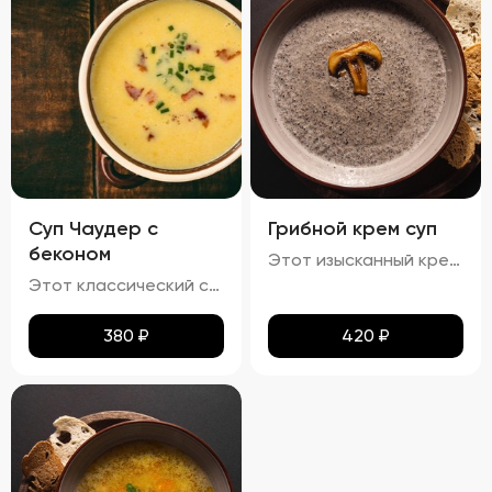
Суп Чаудер с
Грибной крем суп
беконом
Этот изысканный крем-суп отличается гладкой, бархатистой текстурой, которая обволакивает ваши вкусовые рецепторы. Насыщенный аромат грибов сочетается с мягкими сливочными нотами, создавая гармоничное сочетание вкусов. Поверхность крема украшена капельками зелёного масла и мелко нарезанной зеленью, что добавляет блюду утончённости. Подается с хрустящими гренками, идеально дополняющими нежную текстуру супа.
Этот классический суп характеризуется гармонией насыщенных вкусов и разнообразия текстур. Бульон обладает плотной кремообразной структурой благодаря использованию сливочного масла, что усиливает мясной аромат. В нём гармонично сочетаются мягкие кусочки говядины, овощи, такие как морковь и лук, и макароны, сохраняющие свою текстуру мягкой и эластичной, но не превращаясь в кашу. Поверхность украшена каплями зелёного масла и мелкой петрушкой, добавляющей супу яркие зелёные акценты и свежие травяные ноты.
380
₽
420
₽