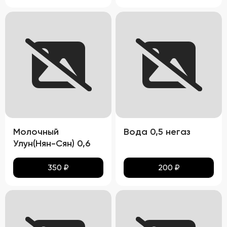
Молочный
Вода 0,5 негаз
Улун(Нян-Сян) 0,6
350
₽
200
₽