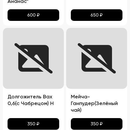
Ананас"
600
₽
650
₽
Долгожитель Вах
Мейча-
0,6(с Чабрецом) Н
Ганпудер(Зелёный
чай)
350
₽
350
₽