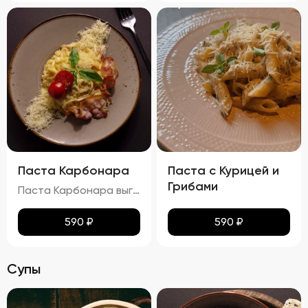
Паста Карбонара
Паста с Курицей и
Грибами
Паста Карбонара выглядит аппетитно, с глянцевыми макаронами, покрытыми сливочно-яичным соусом. Пармезан и базилик добавляют контраст и завершают внешний вид блюда, делая его еще более привлекательным. Вкус пасты Карбонара насыщен сливочными нотками, с оттенками копчёного вкуса грудинки и лёгкими нюансами чеснока и лука. Запах блюда богат и манящ, с ароматами чеснока, лука и пармезана. Консистенция пасты идеальна: макароны упругие (al dente), а соус густой и обволакивает каждую макаронину. Грудинка хрустящая снаружи и нежная внутри, что добавляет блюду особую текстурную сложность.
590
₽
590
₽
Супы