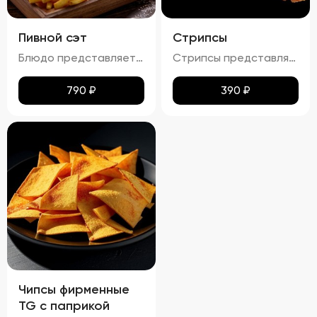
Пивной сэт
Стрипсы
Блюдо представляет собой гармоничный набор закусок к пиву, включающий картофель фри, картофельные дольки, куриные наггетсы и сырные палочки. Все продукты имеют равномерную золотистую корочку без признаков пережарки. Вкус и аромат блюд натуральные, без посторонних привкусов и запахов. Картофель и гренки умеренно посолены, а наггетсы и сырные палочки остаются сочными внутри. Консистенция картофеля фри и долек мягкая внутри и хрустящая снаружи, наггетсы и сырные палочки – нежные и сочные внутри, с хрустящей корочкой.
Стрипсы представляют собой кусочки куриного филе, обжаренные до золотистой корочки. Внешне они выглядят аппетитно, с равномерной золотистой окраской, без признаков пережарки. Вкус мяса насыщенный, сочный и ароматный, без каких-либо посторонних привкусов и запахов. Консистенция стрипсов идеальна: внутри мясо остается мягким и нежным, а снаружи образуется приятная хрустящая корочка. Это блюдо отлично сочетается с различными соусами и гарнирами, добавляя пикантности любому столу.
790
₽
390
₽
Чипсы фирменные
TG с паприкой