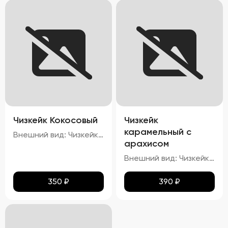
Чизкейк Кокосовый
Чизкейк
карамельный с
Внешний вид: Чизкейк должен иметь гладкую, ровную поверхность, без трещин и повреждений. Верхняя часть может быть украшена кокосовой стружкой. Цвет: Основу чизкейка должен составлять белый или кремовый цвет, а кокосовая начинка – белый или слегка желтоватый. Структура: Консистенция чизкейка должна быть нежной, кремовой, легко ломающейся вилкой. Вкус: Вкус должен быть сливочным, с выраженными нотами кокоса. Запах: Приятный аромат кокоса и сливок.
арахисом
Внешний вид: Чизкейк должен иметь гладкую, ровную поверхность, без трещин и повреждений. Верхняя часть может быть украшена карамелью и кусочками арахиса. Цвет: Основу чизкейка должен составлять белый или кремовый цвет, а карамельная начинка – золотисто-коричневая. Структура: Консистенция чизкейка должна быть нежной, кремовой, легко ломающейся вилкой. Вкус: Вкус должен быть сливочным, с выраженными нотами карамели и орехового привкуса от арахиса. Запах: Приятный аромат карамели и ореха.
350
₽
390
₽