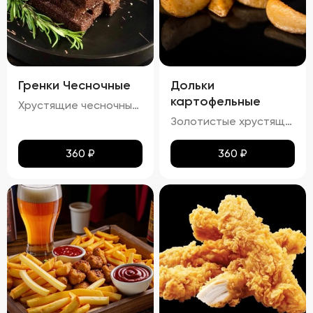
Гренки Чесночные
Дольки
картофельные
Хрустящие чесночные гренки – это идеальное сочетание золотистой корочки и нежного аромата чеснока. Каждый кусочек пропитан легким масляным налетом, который подчеркивает насыщенный вкус обжаренного хлеба. Сливочный соус добавляет блюду особую мягкость и кремовую текстуру, а пряности создают изысканное послевкусие. Эти гренки станут отличным дополнением к любому блюду!
Золотистые хрустящие дольки картофеля с легким налетом масла и кетчупа. Аромат жареного картофеля сочетается с приятными нотками сладковатого кетчупа. Вкус сбалансированный, сладко-соленый, с ярким оттенком жареного картофеля и легким привкусом кетчупа. Текстура плотная, с аппетитной хрустящей корочкой.
360
₽
360
₽