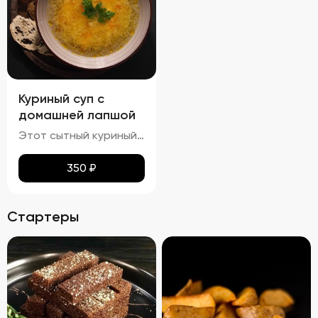
Куриный суп с
домашней лапшой
Этот сытный куриный суп сочетает в себе насыщенный вкус и разнообразные текстуры. Бульон густой и кремообразный, с мягкими кусочками куриного мяса и овощей, таких как морковь и лук, которые добавляют глубины вкуса. Макароны сохраняют мягкость и эластичность, придавая супу приятную кремовую текстуру. Петрушка добавляет свежие травяные ноты, подчеркивая богатство вкуса этого классического блюда.
350
₽
Стартеры