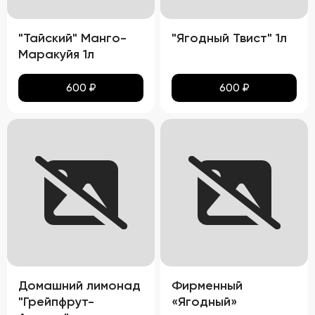
"Тайский" Манго-
"Ягодный Твист" 1л
Маракуйя 1л
600
₽
600
₽
Домашний лимонад
Фирменный
"Грейпфрут-
«Ягодный»