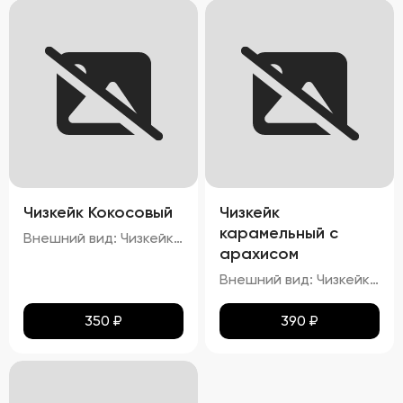
Чизкейк Кокосовый
Чизкейк
карамельный с
Внешний вид: Чизкейк должен иметь гладкую, ровную поверхность, без трещин и повреждений. Верхняя часть может быть украшена кокосовой стружкой. Цвет: Основу чизкейка должен составлять белый или кремовый цвет, а кокосовая начинка – белый или слегка желтоватый. Структура: Консистенция чизкейка должна быть нежной, кремовой, легко ломающейся вилкой. Вкус: Вкус должен быть сливочным, с выраженными нотами кокоса. Запах: Приятный аромат кокоса и сливок.
арахисом
Внешний вид: Чизкейк должен иметь гладкую, ровную поверхность, без трещин и повреждений. Верхняя часть может быть украшена карамелью и кусочками арахиса. Цвет: Основу чизкейка должен составлять белый или кремовый цвет, а карамельная начинка – золотисто-коричневая. Структура: Консистенция чизкейка должна быть нежной, кремовой, легко ломающейся вилкой. Вкус: Вкус должен быть сливочным, с выраженными нотами карамели и орехового привкуса от арахиса. Запах: Приятный аромат карамели и ореха.
350
₽
390
₽