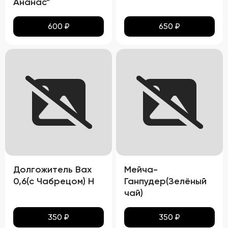
Ананас"
600
₽
650
₽
Долгожитель Вах
Мейча-
0,6(с Чабрецом) Н
Ганпудер(Зелёный
чай)
350
₽
350
₽