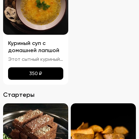
Куриный суп с
домашней лапшой
Этот сытный куриный суп сочетает в себе насыщенный вкус и разнообразные текстуры. Бульон густой и кремообразный, с мягкими кусочками куриного мяса и овощей, таких как морковь и лук, которые добавляют глубины вкуса. Макароны сохраняют мягкость и эластичность, придавая супу приятную кремовую текстуру. Петрушка добавляет свежие травяные ноты, подчеркивая богатство вкуса этого классического блюда.
350
₽
Стартеры