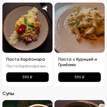
Паста Карбонара
Паста с Курицей и
Грибами
Паста Карбонара выглядит аппетитно, с глянцевыми макаронами, покрытыми сливочно-яичным соусом. Пармезан и базилик добавляют контраст и завершают внешний вид блюда, делая его еще более привлекательным. Вкус пасты Карбонара насыщен сливочными нотками, с оттенками копчёного вкуса грудинки и лёгкими нюансами чеснока и лука. Запах блюда богат и манящ, с ароматами чеснока, лука и пармезана. Консистенция пасты идеальна: макароны упругие (al dente), а соус густой и обволакивает каждую макаронину. Грудинка хрустящая снаружи и нежная внутри, что добавляет блюду особую текстурную сложность.
590
₽
590
₽
Супы