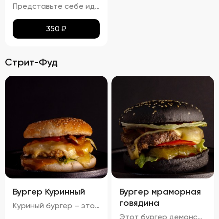
Представьте себе идеальное сочетание тонкого лаваша, превращенного в золотистые, равномерно подрумяненные чипсы. Каждый кусочек покрыт тонким слоем паприки, которая придает им легкий, но ощутимый аромат и пикантность. Эти чипсы не просто хрустят – они буквально тают во рту, оставляя приятное послевкусие соли и нежной остроты. Идеальный перекус для любого случая!
350
₽
Стрит-Фуд
Бургер Куринный
Бургер мраморная
говядина
Куриный бургер – это воплощение идеального сочетания вкуса и текстуры. Аккуратно уложенные слои создают аппетитный внешний вид, где золотисто-коричневая котлета соседствует с яркими красными помидорами, зелеными огурцами и белым салатом с легкими зеленоватыми оттенками. Булочка имеет привлекательную золотистую корочку, оставаясь мягкой внутри и хрустящей снаружи. Аромат свежего хлеба, курицы и пикантных соусов создает приятный букет, который дополняется сбалансированным вкусом: мягкая куриная котлета, освежающие овощи и насыщенный вкус соусов делают каждый укус незабываемым.
Этот бургер демонстрирует идеальное сочетание вкуса и текстуры. Котлета обладает насыщенным вкусом, овощи обеспечивают свежесть и хрусткость, а сыр добавляет сливочную мягкость. Булочка имеет золотистый оттенок и хрустящую корочку, создавая ощущение комфорта и удовольствия. Соусы придают блюду дополнительные оттенки вкуса, а булочка поддерживает баланс между мягкостью и хрусткостью.