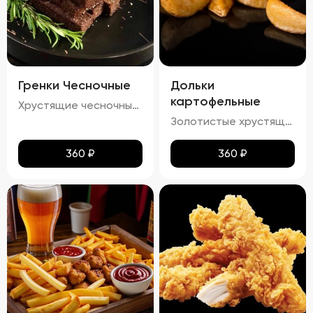
Гренки Чесночные
Дольки
картофельные
Хрустящие чесночные гренки – это идеальное сочетание золотистой корочки и нежного аромата чеснока. Каждый кусочек пропитан легким масляным налетом, который подчеркивает насыщенный вкус обжаренного хлеба. Сливочный соус добавляет блюду особую мягкость и кремовую текстуру, а пряности создают изысканное послевкусие. Эти гренки станут отличным дополнением к любому блюду!
Золотистые хрустящие дольки картофеля с легким налетом масла и кетчупа. Аромат жареного картофеля сочетается с приятными нотками сладковатого кетчупа. Вкус сбалансированный, сладко-соленый, с ярким оттенком жареного картофеля и легким привкусом кетчупа. Текстура плотная, с аппетитной хрустящей корочкой.
360
₽
360
₽