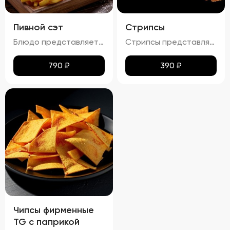
Пивной сэт
Стрипсы
Блюдо представляет собой гармоничный набор закусок к пиву, включающий картофель фри, картофельные дольки, куриные наггетсы и сырные палочки. Все продукты имеют равномерную золотистую корочку без признаков пережарки. Вкус и аромат блюд натуральные, без посторонних привкусов и запахов. Картофель и гренки умеренно посолены, а наггетсы и сырные палочки остаются сочными внутри. Консистенция картофеля фри и долек мягкая внутри и хрустящая снаружи, наггетсы и сырные палочки – нежные и сочные внутри, с хрустящей корочкой.
Стрипсы представляют собой кусочки куриного филе, обжаренные до золотистой корочки. Внешне они выглядят аппетитно, с равномерной золотистой окраской, без признаков пережарки. Вкус мяса насыщенный, сочный и ароматный, без каких-либо посторонних привкусов и запахов. Консистенция стрипсов идеальна: внутри мясо остается мягким и нежным, а снаружи образуется приятная хрустящая корочка. Это блюдо отлично сочетается с различными соусами и гарнирами, добавляя пикантности любому столу.
790
₽
390
₽
Чипсы фирменные
TG с паприкой