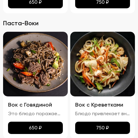
650
₽
750
₽
Паста-Воки
Вок с Говядиной
Вок с Креветками
Это блюдо поражает своими яркими красками и аппетитным видом. Говядина равномерно обжарена до золотистой корочки, а овощи сохраняют свою свежесть и привлекательность. Мягкая, но не переваренная лапша служит идеальной основой для сочетания всех ингредиентов. Кинза и кунжут добавляют завершающий штрих, делая блюдо еще более соблазнительным. Вкус вок с говядиной богат и сбалансирован. Мясо источает насыщенный аромат, болгарский перец привносит сладкие нотки, а устричный и соевый соусы добавляют пикантности. Свежий вкус кинзы подчеркивает гармонию всех компонентов. Аромат блюда завораживает, наполняя пространство нотками чеснока и жареного мяса. Консистенция блюда тоже радует: говядина нежная и сочная, овощи слегка хрустят, а лапша мягкая и эластичная. Цукини сохраняют свою форму и текстуру, добавляя блюду дополнительный объем и разнообразие.
Блюдо привлекает внимание ярким и аппетитным видом, где разноцветные овощи и розовые креветки создают живописную композицию. Лапша мягкая, но сохраняет упругую текстуру, не теряя формы. Айсберг и огурцы добавляют свежести и легкости, украшая блюдо и придавая ему особый шарм. Вкус вок с креветками насыщен морскими нотками, которые гармонично сочетаются с ароматами чеснока и лука. Овощи вносят свои свежие и сладковатые оттенки, а соус добавляет пикантности и завершает вкусовую гамму. Аромат блюда пленяет нотками морепродуктов и жареных овощей, возбуждая аппетит. Консистенция блюда радует разнообразием: креветки нежные и сочные, овощи слегка хрустят, сохраняя свою форму и текстуру, а лапша остается мягкой и эластичной. Цукини и огурец также сохраняют свою структуру, добавляя блюду дополнительные текстуры и объемы.
650
₽
750
₽