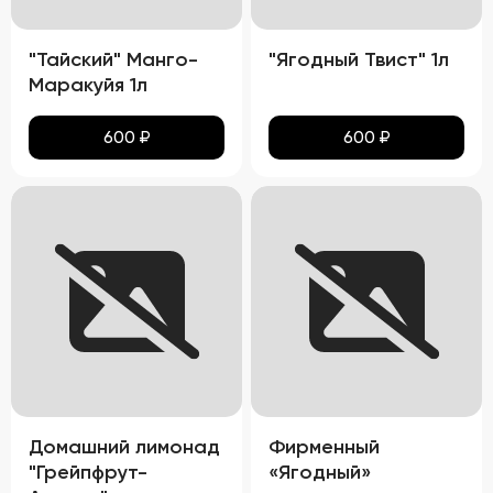
"Тайский" Манго-
"Ягодный Твист" 1л
Маракуйя 1л
600
₽
600
₽
Домашний лимонад
Фирменный
"Грейпфрут-
«Ягодный»