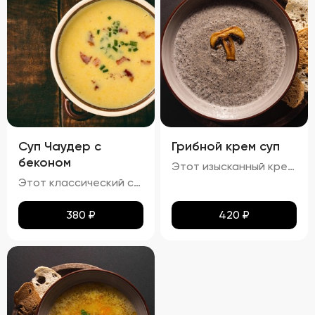
Суп Чаудер с
Грибной крем суп
беконом
Этот изысканный крем-суп отличается гладкой, бархатистой текстурой, которая обволакивает ваши вкусовые рецепторы. Насыщенный аромат грибов сочетается с мягкими сливочными нотами, создавая гармоничное сочетание вкусов. Поверхность крема украшена капельками зелёного масла и мелко нарезанной зеленью, что добавляет блюду утончённости. Подается с хрустящими гренками, идеально дополняющими нежную текстуру супа.
Этот классический суп характеризуется гармонией насыщенных вкусов и разнообразия текстур. Бульон обладает плотной кремообразной структурой благодаря использованию сливочного масла, что усиливает мясной аромат. В нём гармонично сочетаются мягкие кусочки говядины, овощи, такие как морковь и лук, и макароны, сохраняющие свою текстуру мягкой и эластичной, но не превращаясь в кашу. Поверхность украшена каплями зелёного масла и мелкой петрушкой, добавляющей супу яркие зелёные акценты и свежие травяные ноты.
380
₽
420
₽