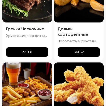
Гренки Чесночные
Дольки
картофельные
Хрустящие чесночные гренки – это идеальное сочетание золотистой корочки и нежного аромата чеснока. Каждый кусочек пропитан легким масляным налетом, который подчеркивает насыщенный вкус обжаренного хлеба. Сливочный соус добавляет блюду особую мягкость и кремовую текстуру, а пряности создают изысканное послевкусие. Эти гренки станут отличным дополнением к любому блюду!
Золотистые хрустящие дольки картофеля с легким налетом масла и кетчупа. Аромат жареного картофеля сочетается с приятными нотками сладковатого кетчупа. Вкус сбалансированный, сладко-соленый, с ярким оттенком жареного картофеля и легким привкусом кетчупа. Текстура плотная, с аппетитной хрустящей корочкой.
360
₽
360
₽