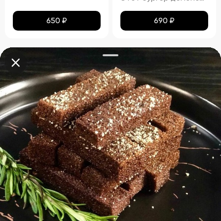
650
₽
690
₽
Информация
Связь с заведением
Акции и новости
+7 (915) 392-89-70
О заведении
Адрес заведения
Открыть свой TG BAR
ул. 3-го Интернационала, 11
Скачайте наше
Удобное приложение