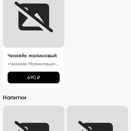
Чизкейк малиновый
«Чизкейк Малиновый» — изысканный десерт, воплощающий гармонию вкуса и красоты. Его гладкая, словно бархатная, поверхность украшена свежими ягодами малины, подчеркивающими яркость насыщенного красного цвета. Нежнейшая кремовая структура тает во рту, оставляя приятное послевкусие сливочного сыра с легкими нотками кислинки спелой малины. Аромат этого чизкейка пленяет сочетанием свежих ягод и сливочных оттенков, создавая ощущение настоящего кулинарного праздника.»
490
₽
Напитки