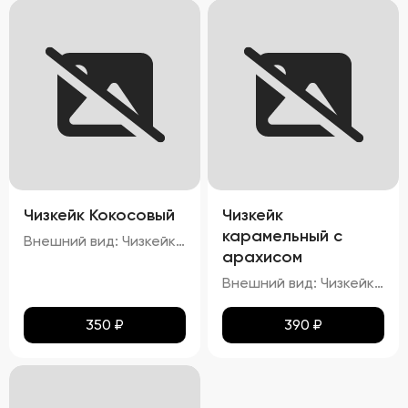
Чизкейк Кокосовый
Чизкейк
карамельный с
Внешний вид: Чизкейк должен иметь гладкую, ровную поверхность, без трещин и повреждений. Верхняя часть может быть украшена кокосовой стружкой. Цвет: Основу чизкейка должен составлять белый или кремовый цвет, а кокосовая начинка – белый или слегка желтоватый. Структура: Консистенция чизкейка должна быть нежной, кремовой, легко ломающейся вилкой. Вкус: Вкус должен быть сливочным, с выраженными нотами кокоса. Запах: Приятный аромат кокоса и сливок.
арахисом
Внешний вид: Чизкейк должен иметь гладкую, ровную поверхность, без трещин и повреждений. Верхняя часть может быть украшена карамелью и кусочками арахиса. Цвет: Основу чизкейка должен составлять белый или кремовый цвет, а карамельная начинка – золотисто-коричневая. Структура: Консистенция чизкейка должна быть нежной, кремовой, легко ломающейся вилкой. Вкус: Вкус должен быть сливочным, с выраженными нотами карамели и орехового привкуса от арахиса. Запах: Приятный аромат карамели и ореха.
350
₽
390
₽