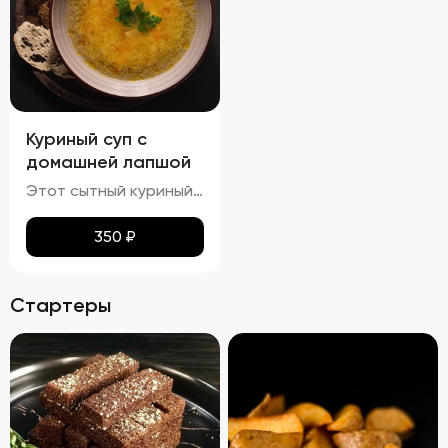
Куриный суп с
домашней лапшой
Этот сытный куриный суп сочетает в себе насыщенный вкус и разнообразные текстуры. Бульон густой и кремообразный, с мягкими кусочками куриного мяса и овощей, таких как морковь и лук, которые добавляют глубины вкуса. Макароны сохраняют мягкость и эластичность, придавая супу приятную кремовую текстуру. Петрушка добавляет свежие травяные ноты, подчеркивая богатство вкуса этого классического блюда.
350
₽
Стартеры