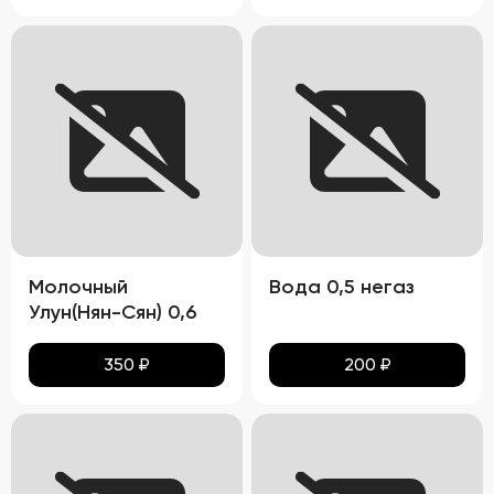
Молочный
Вода 0,5 негаз
Улун(Нян-Сян) 0,6
350
₽
200
₽