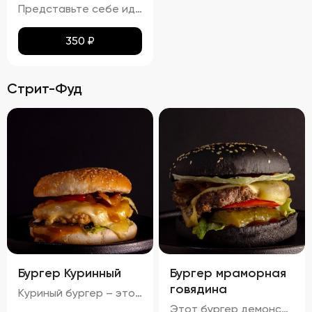
Представьте себе идеальное сочетание тонкого лаваша, превращенного в золотистые, равномерно подрумяненные чипсы. Каждый кусочек покрыт тонким слоем паприки, которая придает им легкий, но ощутимый аромат и пикантность. Эти чипсы не просто хрустят – они буквально тают во рту, оставляя приятное послевкусие соли и нежной остроты. Идеальный перекус для любого случая!
350
₽
Стрит-Фуд
Бургер Куринный
Бургер мраморная
говядина
Куриный бургер – это воплощение идеального сочетания вкуса и текстуры. Аккуратно уложенные слои создают аппетитный внешний вид, где золотисто-коричневая котлета соседствует с яркими красными помидорами, зелеными огурцами и белым салатом с легкими зеленоватыми оттенками. Булочка имеет привлекательную золотистую корочку, оставаясь мягкой внутри и хрустящей снаружи. Аромат свежего хлеба, курицы и пикантных соусов создает приятный букет, который дополняется сбалансированным вкусом: мягкая куриная котлета, освежающие овощи и насыщенный вкус соусов делают каждый укус незабываемым.
Этот бургер демонстрирует идеальное сочетание вкуса и текстуры. Котлета обладает насыщенным вкусом, овощи обеспечивают свежесть и хрусткость, а сыр добавляет сливочную мягкость. Булочка имеет золотистый оттенок и хрустящую корочку, создавая ощущение комфорта и удовольствия. Соусы придают блюду дополнительные оттенки вкуса, а булочка поддерживает баланс между мягкостью и хрусткостью.