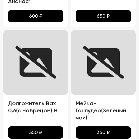
Ананас"
600
₽
650
₽
Долгожитель Вах
Мейча-
0,6(с Чабрецом) Н
Ганпудер(Зелёный
чай)
350
₽
350
₽