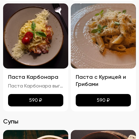
Паста Карбонара
Паста с Курицей и
Грибами
Паста Карбонара выглядит аппетитно, с глянцевыми макаронами, покрытыми сливочно-яичным соусом. Пармезан и базилик добавляют контраст и завершают внешний вид блюда, делая его еще более привлекательным. Вкус пасты Карбонара насыщен сливочными нотками, с оттенками копчёного вкуса грудинки и лёгкими нюансами чеснока и лука. Запах блюда богат и манящ, с ароматами чеснока, лука и пармезана. Консистенция пасты идеальна: макароны упругие (al dente), а соус густой и обволакивает каждую макаронину. Грудинка хрустящая снаружи и нежная внутри, что добавляет блюду особую текстурную сложность.
590
₽
590
₽
Супы