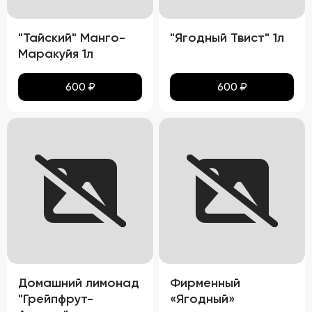
"Тайский" Манго-
"Ягодный Твист" 1л
Маракуйя 1л
600
₽
600
₽
Домашний лимонад
Фирменный
"Грейпфрут-
«Ягодный»