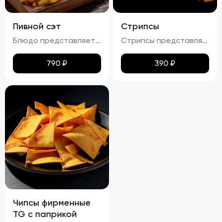
Пивной сэт
Стрипсы
Блюдо представляет собой гармоничный набор закусок к пиву, включающий картофель фри, картофельные дольки, куриные наггетсы и сырные палочки. Все продукты имеют равномерную золотистую корочку без признаков пережарки. Вкус и аромат блюд натуральные, без посторонних привкусов и запахов. Картофель и гренки умеренно посолены, а наггетсы и сырные палочки остаются сочными внутри. Консистенция картофеля фри и долек мягкая внутри и хрустящая снаружи, наггетсы и сырные палочки – нежные и сочные внутри, с хрустящей корочкой.
Стрипсы представляют собой кусочки куриного филе, обжаренные до золотистой корочки. Внешне они выглядят аппетитно, с равномерной золотистой окраской, без признаков пережарки. Вкус мяса насыщенный, сочный и ароматный, без каких-либо посторонних привкусов и запахов. Консистенция стрипсов идеальна: внутри мясо остается мягким и нежным, а снаружи образуется приятная хрустящая корочка. Это блюдо отлично сочетается с различными соусами и гарнирами, добавляя пикантности любому столу.
790
₽
390
₽
Чипсы фирменные
TG с паприкой