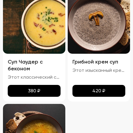
Суп Чаудер с
Грибной крем суп
беконом
Этот изысканный крем-суп отличается гладкой, бархатистой текстурой, которая обволакивает ваши вкусовые рецепторы. Насыщенный аромат грибов сочетается с мягкими сливочными нотами, создавая гармоничное сочетание вкусов. Поверхность крема украшена капельками зелёного масла и мелко нарезанной зеленью, что добавляет блюду утончённости. Подается с хрустящими гренками, идеально дополняющими нежную текстуру супа.
Этот классический суп характеризуется гармонией насыщенных вкусов и разнообразия текстур. Бульон обладает плотной кремообразной структурой благодаря использованию сливочного масла, что усиливает мясной аромат. В нём гармонично сочетаются мягкие кусочки говядины, овощи, такие как морковь и лук, и макароны, сохраняющие свою текстуру мягкой и эластичной, но не превращаясь в кашу. Поверхность украшена каплями зелёного масла и мелкой петрушкой, добавляющей супу яркие зелёные акценты и свежие травяные ноты.
380
₽
420
₽