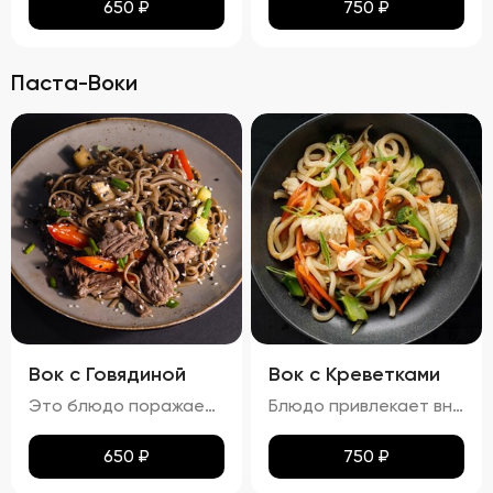
650
₽
750
₽
Паста-Воки
Вок с Говядиной
Вок с Креветками
Это блюдо поражает своими яркими красками и аппетитным видом. Говядина равномерно обжарена до золотистой корочки, а овощи сохраняют свою свежесть и привлекательность. Мягкая, но не переваренная лапша служит идеальной основой для сочетания всех ингредиентов. Кинза и кунжут добавляют завершающий штрих, делая блюдо еще более соблазнительным. Вкус вок с говядиной богат и сбалансирован. Мясо источает насыщенный аромат, болгарский перец привносит сладкие нотки, а устричный и соевый соусы добавляют пикантности. Свежий вкус кинзы подчеркивает гармонию всех компонентов. Аромат блюда завораживает, наполняя пространство нотками чеснока и жареного мяса. Консистенция блюда тоже радует: говядина нежная и сочная, овощи слегка хрустят, а лапша мягкая и эластичная. Цукини сохраняют свою форму и текстуру, добавляя блюду дополнительный объем и разнообразие.
Блюдо привлекает внимание ярким и аппетитным видом, где разноцветные овощи и розовые креветки создают живописную композицию. Лапша мягкая, но сохраняет упругую текстуру, не теряя формы. Айсберг и огурцы добавляют свежести и легкости, украшая блюдо и придавая ему особый шарм. Вкус вок с креветками насыщен морскими нотками, которые гармонично сочетаются с ароматами чеснока и лука. Овощи вносят свои свежие и сладковатые оттенки, а соус добавляет пикантности и завершает вкусовую гамму. Аромат блюда пленяет нотками морепродуктов и жареных овощей, возбуждая аппетит. Консистенция блюда радует разнообразием: креветки нежные и сочные, овощи слегка хрустят, сохраняя свою форму и текстуру, а лапша остается мягкой и эластичной. Цукини и огурец также сохраняют свою структуру, добавляя блюду дополнительные текстуры и объемы.
650
₽
750
₽