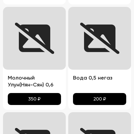
Молочный
Вода 0,5 негаз
Улун(Нян-Сян) 0,6
350
₽
200
₽