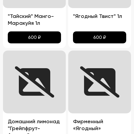
"Тайский" Манго-
"Ягодный Твист" 1л
Маракуйя 1л
600
₽
600
₽
Домашний лимонад
Фирменный
"Грейпфрут-
«Ягодный»