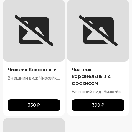
Чизкейк Кокосовый
Чизкейк
карамельный с
Внешний вид: Чизкейк должен иметь гладкую, ровную поверхность, без трещин и повреждений. Верхняя часть может быть украшена кокосовой стружкой. Цвет: Основу чизкейка должен составлять белый или кремовый цвет, а кокосовая начинка – белый или слегка желтоватый. Структура: Консистенция чизкейка должна быть нежной, кремовой, легко ломающейся вилкой. Вкус: Вкус должен быть сливочным, с выраженными нотами кокоса. Запах: Приятный аромат кокоса и сливок.
арахисом
Внешний вид: Чизкейк должен иметь гладкую, ровную поверхность, без трещин и повреждений. Верхняя часть может быть украшена карамелью и кусочками арахиса. Цвет: Основу чизкейка должен составлять белый или кремовый цвет, а карамельная начинка – золотисто-коричневая. Структура: Консистенция чизкейка должна быть нежной, кремовой, легко ломающейся вилкой. Вкус: Вкус должен быть сливочным, с выраженными нотами карамели и орехового привкуса от арахиса. Запах: Приятный аромат карамели и ореха.
350
₽
390
₽