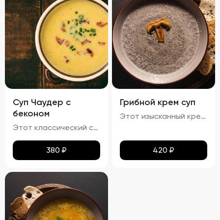
Суп Чаудер с
Грибной крем суп
беконом
Этот изысканный крем-суп отличается гладкой, бархатистой текстурой, которая обволакивает ваши вкусовые рецепторы. Насыщенный аромат грибов сочетается с мягкими сливочными нотами, создавая гармоничное сочетание вкусов. Поверхность крема украшена капельками зелёного масла и мелко нарезанной зеленью, что добавляет блюду утончённости. Подается с хрустящими гренками, идеально дополняющими нежную текстуру супа.
Этот классический суп характеризуется гармонией насыщенных вкусов и разнообразия текстур. Бульон обладает плотной кремообразной структурой благодаря использованию сливочного масла, что усиливает мясной аромат. В нём гармонично сочетаются мягкие кусочки говядины, овощи, такие как морковь и лук, и макароны, сохраняющие свою текстуру мягкой и эластичной, но не превращаясь в кашу. Поверхность украшена каплями зелёного масла и мелкой петрушкой, добавляющей супу яркие зелёные акценты и свежие травяные ноты.
380
₽
420
₽