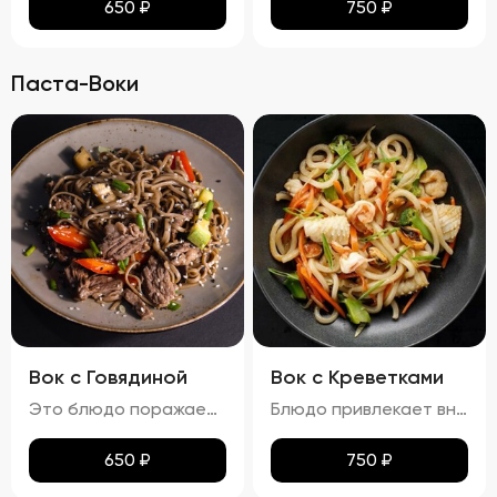
650
₽
750
₽
Паста-Воки
Вок с Говядиной
Вок с Креветками
Это блюдо поражает своими яркими красками и аппетитным видом. Говядина равномерно обжарена до золотистой корочки, а овощи сохраняют свою свежесть и привлекательность. Мягкая, но не переваренная лапша служит идеальной основой для сочетания всех ингредиентов. Кинза и кунжут добавляют завершающий штрих, делая блюдо еще более соблазнительным. Вкус вок с говядиной богат и сбалансирован. Мясо источает насыщенный аромат, болгарский перец привносит сладкие нотки, а устричный и соевый соусы добавляют пикантности. Свежий вкус кинзы подчеркивает гармонию всех компонентов. Аромат блюда завораживает, наполняя пространство нотками чеснока и жареного мяса. Консистенция блюда тоже радует: говядина нежная и сочная, овощи слегка хрустят, а лапша мягкая и эластичная. Цукини сохраняют свою форму и текстуру, добавляя блюду дополнительный объем и разнообразие.
Блюдо привлекает внимание ярким и аппетитным видом, где разноцветные овощи и розовые креветки создают живописную композицию. Лапша мягкая, но сохраняет упругую текстуру, не теряя формы. Айсберг и огурцы добавляют свежести и легкости, украшая блюдо и придавая ему особый шарм. Вкус вок с креветками насыщен морскими нотками, которые гармонично сочетаются с ароматами чеснока и лука. Овощи вносят свои свежие и сладковатые оттенки, а соус добавляет пикантности и завершает вкусовую гамму. Аромат блюда пленяет нотками морепродуктов и жареных овощей, возбуждая аппетит. Консистенция блюда радует разнообразием: креветки нежные и сочные, овощи слегка хрустят, сохраняя свою форму и текстуру, а лапша остается мягкой и эластичной. Цукини и огурец также сохраняют свою структуру, добавляя блюду дополнительные текстуры и объемы.
650
₽
750
₽