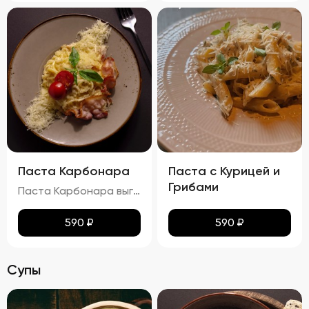
Паста Карбонара
Паста с Курицей и
Грибами
Паста Карбонара выглядит аппетитно, с глянцевыми макаронами, покрытыми сливочно-яичным соусом. Пармезан и базилик добавляют контраст и завершают внешний вид блюда, делая его еще более привлекательным. Вкус пасты Карбонара насыщен сливочными нотками, с оттенками копчёного вкуса грудинки и лёгкими нюансами чеснока и лука. Запах блюда богат и манящ, с ароматами чеснока, лука и пармезана. Консистенция пасты идеальна: макароны упругие (al dente), а соус густой и обволакивает каждую макаронину. Грудинка хрустящая снаружи и нежная внутри, что добавляет блюду особую текстурную сложность.
590
₽
590
₽
Супы