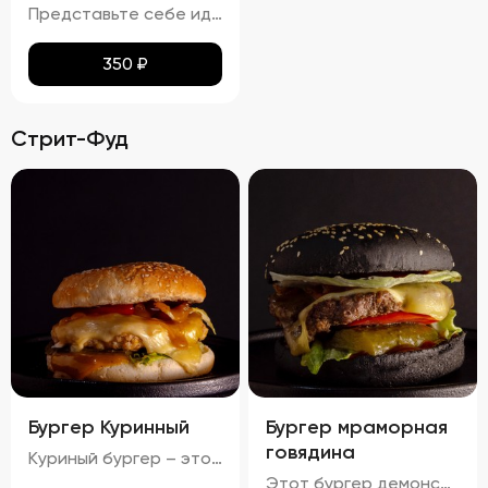
Представьте себе идеальное сочетание тонкого лаваша, превращенного в золотистые, равномерно подрумяненные чипсы. Каждый кусочек покрыт тонким слоем паприки, которая придает им легкий, но ощутимый аромат и пикантность. Эти чипсы не просто хрустят – они буквально тают во рту, оставляя приятное послевкусие соли и нежной остроты. Идеальный перекус для любого случая!
350
₽
Стрит-Фуд
Бургер Куринный
Бургер мраморная
говядина
Куриный бургер – это воплощение идеального сочетания вкуса и текстуры. Аккуратно уложенные слои создают аппетитный внешний вид, где золотисто-коричневая котлета соседствует с яркими красными помидорами, зелеными огурцами и белым салатом с легкими зеленоватыми оттенками. Булочка имеет привлекательную золотистую корочку, оставаясь мягкой внутри и хрустящей снаружи. Аромат свежего хлеба, курицы и пикантных соусов создает приятный букет, который дополняется сбалансированным вкусом: мягкая куриная котлета, освежающие овощи и насыщенный вкус соусов делают каждый укус незабываемым.
Этот бургер демонстрирует идеальное сочетание вкуса и текстуры. Котлета обладает насыщенным вкусом, овощи обеспечивают свежесть и хрусткость, а сыр добавляет сливочную мягкость. Булочка имеет золотистый оттенок и хрустящую корочку, создавая ощущение комфорта и удовольствия. Соусы придают блюду дополнительные оттенки вкуса, а булочка поддерживает баланс между мягкостью и хрусткостью.