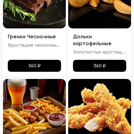
Гренки Чесночные
Дольки
картофельные
Хрустящие чесночные гренки – это идеальное сочетание золотистой корочки и нежного аромата чеснока. Каждый кусочек пропитан легким масляным налетом, который подчеркивает насыщенный вкус обжаренного хлеба. Сливочный соус добавляет блюду особую мягкость и кремовую текстуру, а пряности создают изысканное послевкусие. Эти гренки станут отличным дополнением к любому блюду!
Золотистые хрустящие дольки картофеля с легким налетом масла и кетчупа. Аромат жареного картофеля сочетается с приятными нотками сладковатого кетчупа. Вкус сбалансированный, сладко-соленый, с ярким оттенком жареного картофеля и легким привкусом кетчупа. Текстура плотная, с аппетитной хрустящей корочкой.
360
₽
360
₽