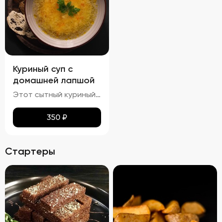
Куриный суп с
домашней лапшой
Этот сытный куриный суп сочетает в себе насыщенный вкус и разнообразные текстуры. Бульон густой и кремообразный, с мягкими кусочками куриного мяса и овощей, таких как морковь и лук, которые добавляют глубины вкуса. Макароны сохраняют мягкость и эластичность, придавая супу приятную кремовую текстуру. Петрушка добавляет свежие травяные ноты, подчеркивая богатство вкуса этого классического блюда.
350
₽
Стартеры