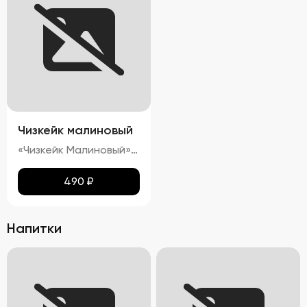
Чизкейк малиновый
«Чизкейк Малиновый» — изысканный десерт, воплощающий гармонию вкуса и красоты. Его гладкая, словно бархатная, поверхность украшена свежими ягодами малины, подчеркивающими яркость насыщенного красного цвета. Нежнейшая кремовая структура тает во рту, оставляя приятное послевкусие сливочного сыра с легкими нотками кислинки спелой малины. Аромат этого чизкейка пленяет сочетанием свежих ягод и сливочных оттенков, создавая ощущение настоящего кулинарного праздника.»
490
₽
Напитки