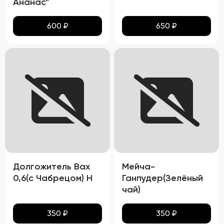
Ананас"
600
₽
650
₽
Долгожитель Вах
Мейча-
0,6(с Чабрецом) Н
Ганпудер(Зелёный
чай)
350
₽
350
₽