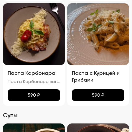
Паста Карбонара
Паста с Курицей и
Грибами
Паста Карбонара выглядит аппетитно, с глянцевыми макаронами, покрытыми сливочно-яичным соусом. Пармезан и базилик добавляют контраст и завершают внешний вид блюда, делая его еще более привлекательным. Вкус пасты Карбонара насыщен сливочными нотками, с оттенками копчёного вкуса грудинки и лёгкими нюансами чеснока и лука. Запах блюда богат и манящ, с ароматами чеснока, лука и пармезана. Консистенция пасты идеальна: макароны упругие (al dente), а соус густой и обволакивает каждую макаронину. Грудинка хрустящая снаружи и нежная внутри, что добавляет блюду особую текстурную сложность.
590
₽
590
₽
Супы