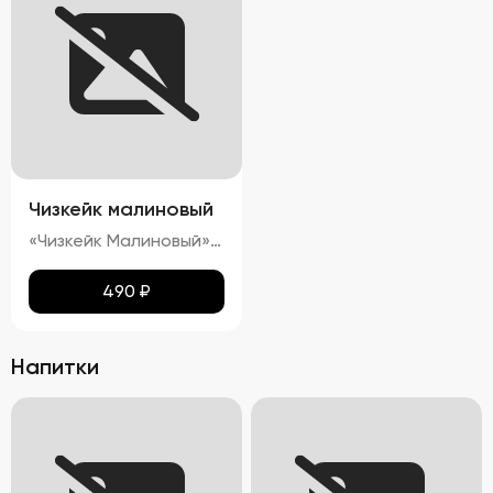
Чизкейк малиновый
«Чизкейк Малиновый» — изысканный десерт, воплощающий гармонию вкуса и красоты. Его гладкая, словно бархатная, поверхность украшена свежими ягодами малины, подчеркивающими яркость насыщенного красного цвета. Нежнейшая кремовая структура тает во рту, оставляя приятное послевкусие сливочного сыра с легкими нотками кислинки спелой малины. Аромат этого чизкейка пленяет сочетанием свежих ягод и сливочных оттенков, создавая ощущение настоящего кулинарного праздника.»
490
₽
Напитки