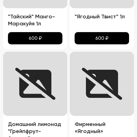
"Тайский" Манго-
"Ягодный Твист" 1л
Маракуйя 1л
600
₽
600
₽
Домашний лимонад
Фирменный
"Грейпфрут-
«Ягодный»