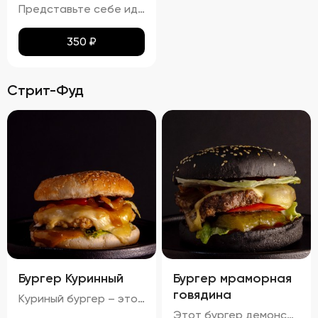
Представьте себе идеальное сочетание тонкого лаваша, превращенного в золотистые, равномерно подрумяненные чипсы. Каждый кусочек покрыт тонким слоем паприки, которая придает им легкий, но ощутимый аромат и пикантность. Эти чипсы не просто хрустят – они буквально тают во рту, оставляя приятное послевкусие соли и нежной остроты. Идеальный перекус для любого случая!
350
₽
Стрит-Фуд
Бургер Куринный
Бургер мраморная
говядина
Куриный бургер – это воплощение идеального сочетания вкуса и текстуры. Аккуратно уложенные слои создают аппетитный внешний вид, где золотисто-коричневая котлета соседствует с яркими красными помидорами, зелеными огурцами и белым салатом с легкими зеленоватыми оттенками. Булочка имеет привлекательную золотистую корочку, оставаясь мягкой внутри и хрустящей снаружи. Аромат свежего хлеба, курицы и пикантных соусов создает приятный букет, который дополняется сбалансированным вкусом: мягкая куриная котлета, освежающие овощи и насыщенный вкус соусов делают каждый укус незабываемым.
Этот бургер демонстрирует идеальное сочетание вкуса и текстуры. Котлета обладает насыщенным вкусом, овощи обеспечивают свежесть и хрусткость, а сыр добавляет сливочную мягкость. Булочка имеет золотистый оттенок и хрустящую корочку, создавая ощущение комфорта и удовольствия. Соусы придают блюду дополнительные оттенки вкуса, а булочка поддерживает баланс между мягкостью и хрусткостью.