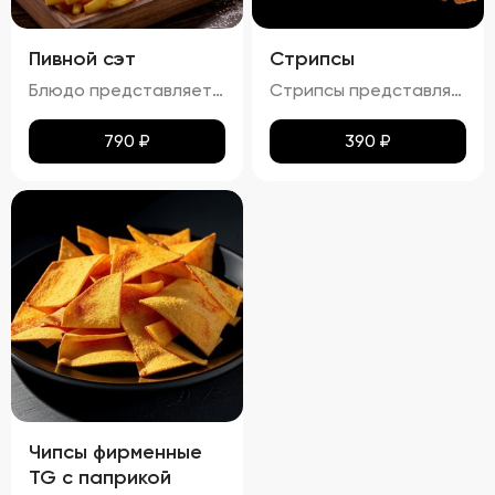
Пивной сэт
Стрипсы
Блюдо представляет собой гармоничный набор закусок к пиву, включающий картофель фри, картофельные дольки, куриные наггетсы и сырные палочки. Все продукты имеют равномерную золотистую корочку без признаков пережарки. Вкус и аромат блюд натуральные, без посторонних привкусов и запахов. Картофель и гренки умеренно посолены, а наггетсы и сырные палочки остаются сочными внутри. Консистенция картофеля фри и долек мягкая внутри и хрустящая снаружи, наггетсы и сырные палочки – нежные и сочные внутри, с хрустящей корочкой.
Стрипсы представляют собой кусочки куриного филе, обжаренные до золотистой корочки. Внешне они выглядят аппетитно, с равномерной золотистой окраской, без признаков пережарки. Вкус мяса насыщенный, сочный и ароматный, без каких-либо посторонних привкусов и запахов. Консистенция стрипсов идеальна: внутри мясо остается мягким и нежным, а снаружи образуется приятная хрустящая корочка. Это блюдо отлично сочетается с различными соусами и гарнирами, добавляя пикантности любому столу.
790
₽
390
₽
Чипсы фирменные
TG с паприкой