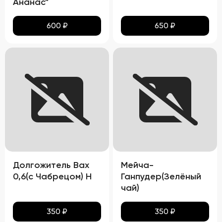
Ананас"
600
₽
650
₽
Долгожитель Вах
Мейча-
0,6(с Чабрецом) Н
Ганпудер(Зелёный
чай)
350
₽
350
₽