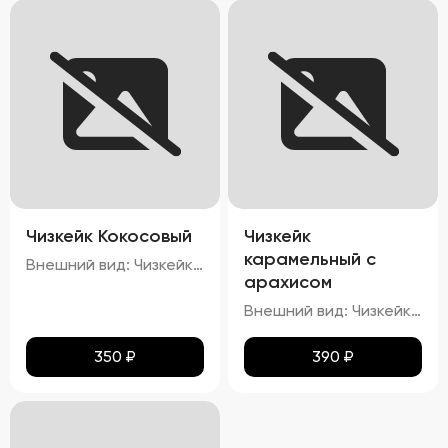
Чизкейк Кокосовый
Чизкейк
карамельный с
Внешний вид: Чизкейк должен иметь гладкую, ровную поверхность, без трещин и повреждений. Верхняя часть может быть украшена кокосовой стружкой. Цвет: Основу чизкейка должен составлять белый или кремовый цвет, а кокосовая начинка – белый или слегка желтоватый. Структура: Консистенция чизкейка должна быть нежной, кремовой, легко ломающейся вилкой. Вкус: Вкус должен быть сливочным, с выраженными нотами кокоса. Запах: Приятный аромат кокоса и сливок.
арахисом
Внешний вид: Чизкейк должен иметь гладкую, ровную поверхность, без трещин и повреждений. Верхняя часть может быть украшена карамелью и кусочками арахиса. Цвет: Основу чизкейка должен составлять белый или кремовый цвет, а карамельная начинка – золотисто-коричневая. Структура: Консистенция чизкейка должна быть нежной, кремовой, легко ломающейся вилкой. Вкус: Вкус должен быть сливочным, с выраженными нотами карамели и орехового привкуса от арахиса. Запах: Приятный аромат карамели и ореха.
350
₽
390
₽