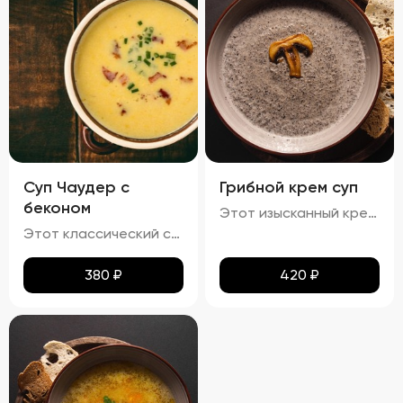
Суп Чаудер с
Грибной крем суп
беконом
Этот изысканный крем-суп отличается гладкой, бархатистой текстурой, которая обволакивает ваши вкусовые рецепторы. Насыщенный аромат грибов сочетается с мягкими сливочными нотами, создавая гармоничное сочетание вкусов. Поверхность крема украшена капельками зелёного масла и мелко нарезанной зеленью, что добавляет блюду утончённости. Подается с хрустящими гренками, идеально дополняющими нежную текстуру супа.
Этот классический суп характеризуется гармонией насыщенных вкусов и разнообразия текстур. Бульон обладает плотной кремообразной структурой благодаря использованию сливочного масла, что усиливает мясной аромат. В нём гармонично сочетаются мягкие кусочки говядины, овощи, такие как морковь и лук, и макароны, сохраняющие свою текстуру мягкой и эластичной, но не превращаясь в кашу. Поверхность украшена каплями зелёного масла и мелкой петрушкой, добавляющей супу яркие зелёные акценты и свежие травяные ноты.
380
₽
420
₽