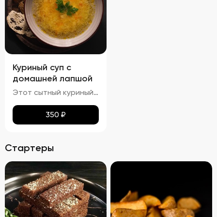
Куриный суп с
домашней лапшой
Этот сытный куриный суп сочетает в себе насыщенный вкус и разнообразные текстуры. Бульон густой и кремообразный, с мягкими кусочками куриного мяса и овощей, таких как морковь и лук, которые добавляют глубины вкуса. Макароны сохраняют мягкость и эластичность, придавая супу приятную кремовую текстуру. Петрушка добавляет свежие травяные ноты, подчеркивая богатство вкуса этого классического блюда.
350
₽
Стартеры