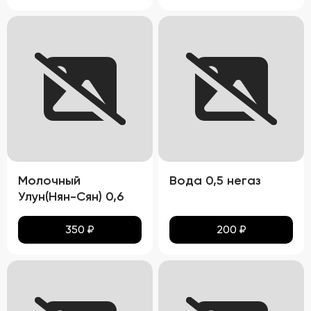
Молочный
Вода 0,5 негаз
Улун(Нян-Сян) 0,6
350
₽
200
₽