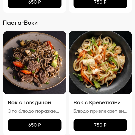
650
₽
750
₽
Паста-Воки
Вок с Говядиной
Вок с Креветками
Это блюдо поражает своими яркими красками и аппетитным видом. Говядина равномерно обжарена до золотистой корочки, а овощи сохраняют свою свежесть и привлекательность. Мягкая, но не переваренная лапша служит идеальной основой для сочетания всех ингредиентов. Кинза и кунжут добавляют завершающий штрих, делая блюдо еще более соблазнительным. Вкус вок с говядиной богат и сбалансирован. Мясо источает насыщенный аромат, болгарский перец привносит сладкие нотки, а устричный и соевый соусы добавляют пикантности. Свежий вкус кинзы подчеркивает гармонию всех компонентов. Аромат блюда завораживает, наполняя пространство нотками чеснока и жареного мяса. Консистенция блюда тоже радует: говядина нежная и сочная, овощи слегка хрустят, а лапша мягкая и эластичная. Цукини сохраняют свою форму и текстуру, добавляя блюду дополнительный объем и разнообразие.
Блюдо привлекает внимание ярким и аппетитным видом, где разноцветные овощи и розовые креветки создают живописную композицию. Лапша мягкая, но сохраняет упругую текстуру, не теряя формы. Айсберг и огурцы добавляют свежести и легкости, украшая блюдо и придавая ему особый шарм. Вкус вок с креветками насыщен морскими нотками, которые гармонично сочетаются с ароматами чеснока и лука. Овощи вносят свои свежие и сладковатые оттенки, а соус добавляет пикантности и завершает вкусовую гамму. Аромат блюда пленяет нотками морепродуктов и жареных овощей, возбуждая аппетит. Консистенция блюда радует разнообразием: креветки нежные и сочные, овощи слегка хрустят, сохраняя свою форму и текстуру, а лапша остается мягкой и эластичной. Цукини и огурец также сохраняют свою структуру, добавляя блюду дополнительные текстуры и объемы.
650
₽
750
₽