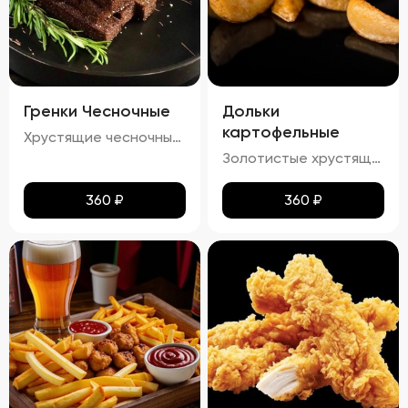
Гренки Чесночные
Дольки
картофельные
Хрустящие чесночные гренки – это идеальное сочетание золотистой корочки и нежного аромата чеснока. Каждый кусочек пропитан легким масляным налетом, который подчеркивает насыщенный вкус обжаренного хлеба. Сливочный соус добавляет блюду особую мягкость и кремовую текстуру, а пряности создают изысканное послевкусие. Эти гренки станут отличным дополнением к любому блюду!
Золотистые хрустящие дольки картофеля с легким налетом масла и кетчупа. Аромат жареного картофеля сочетается с приятными нотками сладковатого кетчупа. Вкус сбалансированный, сладко-соленый, с ярким оттенком жареного картофеля и легким привкусом кетчупа. Текстура плотная, с аппетитной хрустящей корочкой.
360
₽
360
₽