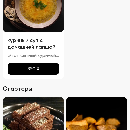
Куриный суп с
домашней лапшой
Этот сытный куриный суп сочетает в себе насыщенный вкус и разнообразные текстуры. Бульон густой и кремообразный, с мягкими кусочками куриного мяса и овощей, таких как морковь и лук, которые добавляют глубины вкуса. Макароны сохраняют мягкость и эластичность, придавая супу приятную кремовую текстуру. Петрушка добавляет свежие травяные ноты, подчеркивая богатство вкуса этого классического блюда.
350
₽
Стартеры