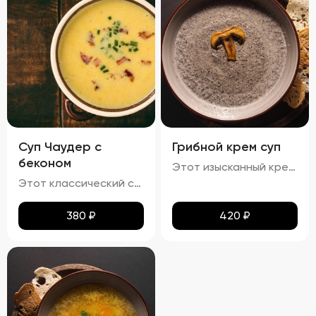
Суп Чаудер с
Грибной крем суп
беконом
Этот изысканный крем-суп отличается гладкой, бархатистой текстурой, которая обволакивает ваши вкусовые рецепторы. Насыщенный аромат грибов сочетается с мягкими сливочными нотами, создавая гармоничное сочетание вкусов. Поверхность крема украшена капельками зелёного масла и мелко нарезанной зеленью, что добавляет блюду утончённости. Подается с хрустящими гренками, идеально дополняющими нежную текстуру супа.
Этот классический суп характеризуется гармонией насыщенных вкусов и разнообразия текстур. Бульон обладает плотной кремообразной структурой благодаря использованию сливочного масла, что усиливает мясной аромат. В нём гармонично сочетаются мягкие кусочки говядины, овощи, такие как морковь и лук, и макароны, сохраняющие свою текстуру мягкой и эластичной, но не превращаясь в кашу. Поверхность украшена каплями зелёного масла и мелкой петрушкой, добавляющей супу яркие зелёные акценты и свежие травяные ноты.
380
₽
420
₽