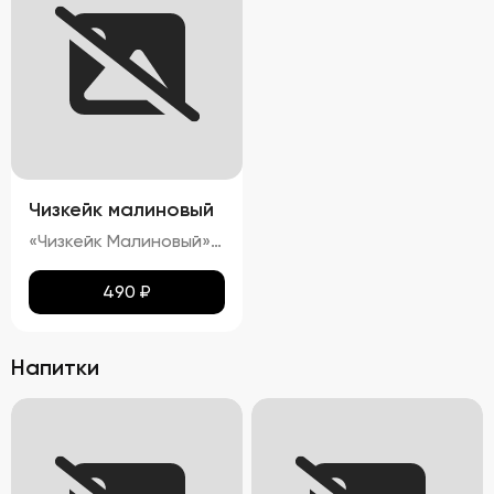
Чизкейк малиновый
«Чизкейк Малиновый» — изысканный десерт, воплощающий гармонию вкуса и красоты. Его гладкая, словно бархатная, поверхность украшена свежими ягодами малины, подчеркивающими яркость насыщенного красного цвета. Нежнейшая кремовая структура тает во рту, оставляя приятное послевкусие сливочного сыра с легкими нотками кислинки спелой малины. Аромат этого чизкейка пленяет сочетанием свежих ягод и сливочных оттенков, создавая ощущение настоящего кулинарного праздника.»
490
₽
Напитки