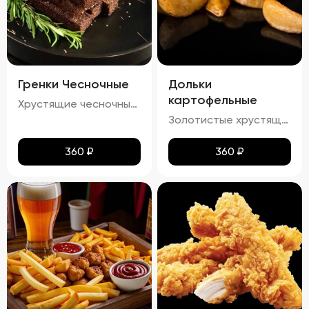
Гренки Чесночные
Дольки
картофельные
Хрустящие чесночные гренки – это идеальное сочетание золотистой корочки и нежного аромата чеснока. Каждый кусочек пропитан легким масляным налетом, который подчеркивает насыщенный вкус обжаренного хлеба. Сливочный соус добавляет блюду особую мягкость и кремовую текстуру, а пряности создают изысканное послевкусие. Эти гренки станут отличным дополнением к любому блюду!
Золотистые хрустящие дольки картофеля с легким налетом масла и кетчупа. Аромат жареного картофеля сочетается с приятными нотками сладковатого кетчупа. Вкус сбалансированный, сладко-соленый, с ярким оттенком жареного картофеля и легким привкусом кетчупа. Текстура плотная, с аппетитной хрустящей корочкой.
360
₽
360
₽