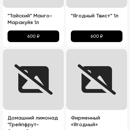
"Тайский" Манго-
"Ягодный Твист" 1л
Маракуйя 1л
600
₽
600
₽
Домашний лимонад
Фирменный
"Грейпфрут-
«Ягодный»