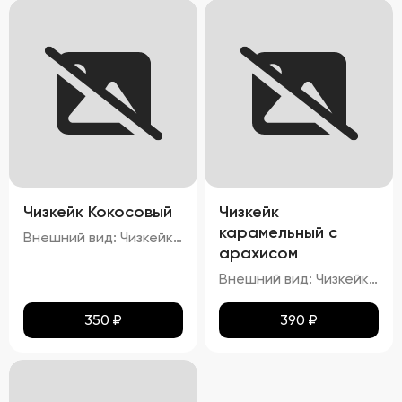
Чизкейк Кокосовый
Чизкейк
карамельный с
Внешний вид: Чизкейк должен иметь гладкую, ровную поверхность, без трещин и повреждений. Верхняя часть может быть украшена кокосовой стружкой. Цвет: Основу чизкейка должен составлять белый или кремовый цвет, а кокосовая начинка – белый или слегка желтоватый. Структура: Консистенция чизкейка должна быть нежной, кремовой, легко ломающейся вилкой. Вкус: Вкус должен быть сливочным, с выраженными нотами кокоса. Запах: Приятный аромат кокоса и сливок.
арахисом
Внешний вид: Чизкейк должен иметь гладкую, ровную поверхность, без трещин и повреждений. Верхняя часть может быть украшена карамелью и кусочками арахиса. Цвет: Основу чизкейка должен составлять белый или кремовый цвет, а карамельная начинка – золотисто-коричневая. Структура: Консистенция чизкейка должна быть нежной, кремовой, легко ломающейся вилкой. Вкус: Вкус должен быть сливочным, с выраженными нотами карамели и орехового привкуса от арахиса. Запах: Приятный аромат карамели и ореха.
350
₽
390
₽