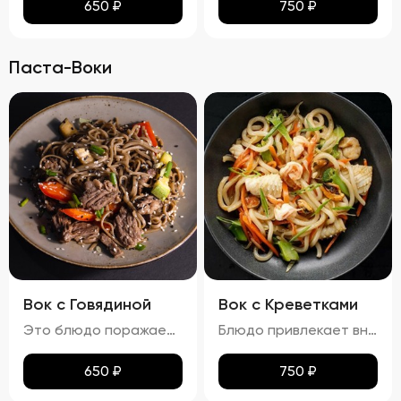
650
₽
750
₽
Паста-Воки
Вок с Говядиной
Вок с Креветками
Это блюдо поражает своими яркими красками и аппетитным видом. Говядина равномерно обжарена до золотистой корочки, а овощи сохраняют свою свежесть и привлекательность. Мягкая, но не переваренная лапша служит идеальной основой для сочетания всех ингредиентов. Кинза и кунжут добавляют завершающий штрих, делая блюдо еще более соблазнительным. Вкус вок с говядиной богат и сбалансирован. Мясо источает насыщенный аромат, болгарский перец привносит сладкие нотки, а устричный и соевый соусы добавляют пикантности. Свежий вкус кинзы подчеркивает гармонию всех компонентов. Аромат блюда завораживает, наполняя пространство нотками чеснока и жареного мяса. Консистенция блюда тоже радует: говядина нежная и сочная, овощи слегка хрустят, а лапша мягкая и эластичная. Цукини сохраняют свою форму и текстуру, добавляя блюду дополнительный объем и разнообразие.
Блюдо привлекает внимание ярким и аппетитным видом, где разноцветные овощи и розовые креветки создают живописную композицию. Лапша мягкая, но сохраняет упругую текстуру, не теряя формы. Айсберг и огурцы добавляют свежести и легкости, украшая блюдо и придавая ему особый шарм. Вкус вок с креветками насыщен морскими нотками, которые гармонично сочетаются с ароматами чеснока и лука. Овощи вносят свои свежие и сладковатые оттенки, а соус добавляет пикантности и завершает вкусовую гамму. Аромат блюда пленяет нотками морепродуктов и жареных овощей, возбуждая аппетит. Консистенция блюда радует разнообразием: креветки нежные и сочные, овощи слегка хрустят, сохраняя свою форму и текстуру, а лапша остается мягкой и эластичной. Цукини и огурец также сохраняют свою структуру, добавляя блюду дополнительные текстуры и объемы.
650
₽
750
₽