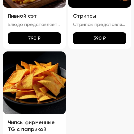
Пивной сэт
Стрипсы
Блюдо представляет собой гармоничный набор закусок к пиву, включающий картофель фри, картофельные дольки, куриные наггетсы и сырные палочки. Все продукты имеют равномерную золотистую корочку без признаков пережарки. Вкус и аромат блюд натуральные, без посторонних привкусов и запахов. Картофель и гренки умеренно посолены, а наггетсы и сырные палочки остаются сочными внутри. Консистенция картофеля фри и долек мягкая внутри и хрустящая снаружи, наггетсы и сырные палочки – нежные и сочные внутри, с хрустящей корочкой.
Стрипсы представляют собой кусочки куриного филе, обжаренные до золотистой корочки. Внешне они выглядят аппетитно, с равномерной золотистой окраской, без признаков пережарки. Вкус мяса насыщенный, сочный и ароматный, без каких-либо посторонних привкусов и запахов. Консистенция стрипсов идеальна: внутри мясо остается мягким и нежным, а снаружи образуется приятная хрустящая корочка. Это блюдо отлично сочетается с различными соусами и гарнирами, добавляя пикантности любому столу.
790
₽
390
₽
Чипсы фирменные
TG с паприкой