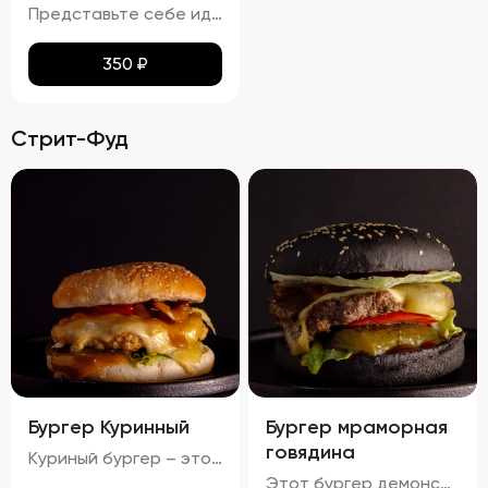
Представьте себе идеальное сочетание тонкого лаваша, превращенного в золотистые, равномерно подрумяненные чипсы. Каждый кусочек покрыт тонким слоем паприки, которая придает им легкий, но ощутимый аромат и пикантность. Эти чипсы не просто хрустят – они буквально тают во рту, оставляя приятное послевкусие соли и нежной остроты. Идеальный перекус для любого случая!
350
₽
Стрит-Фуд
Бургер Куринный
Бургер мраморная
говядина
Куриный бургер – это воплощение идеального сочетания вкуса и текстуры. Аккуратно уложенные слои создают аппетитный внешний вид, где золотисто-коричневая котлета соседствует с яркими красными помидорами, зелеными огурцами и белым салатом с легкими зеленоватыми оттенками. Булочка имеет привлекательную золотистую корочку, оставаясь мягкой внутри и хрустящей снаружи. Аромат свежего хлеба, курицы и пикантных соусов создает приятный букет, который дополняется сбалансированным вкусом: мягкая куриная котлета, освежающие овощи и насыщенный вкус соусов делают каждый укус незабываемым.
Этот бургер демонстрирует идеальное сочетание вкуса и текстуры. Котлета обладает насыщенным вкусом, овощи обеспечивают свежесть и хрусткость, а сыр добавляет сливочную мягкость. Булочка имеет золотистый оттенок и хрустящую корочку, создавая ощущение комфорта и удовольствия. Соусы придают блюду дополнительные оттенки вкуса, а булочка поддерживает баланс между мягкостью и хрусткостью.