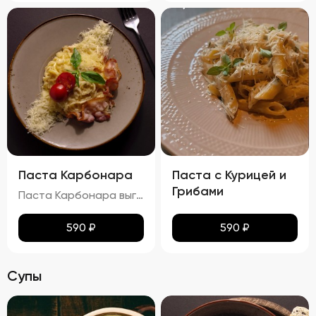
Паста Карбонара
Паста с Курицей и
Грибами
Паста Карбонара выглядит аппетитно, с глянцевыми макаронами, покрытыми сливочно-яичным соусом. Пармезан и базилик добавляют контраст и завершают внешний вид блюда, делая его еще более привлекательным. Вкус пасты Карбонара насыщен сливочными нотками, с оттенками копчёного вкуса грудинки и лёгкими нюансами чеснока и лука. Запах блюда богат и манящ, с ароматами чеснока, лука и пармезана. Консистенция пасты идеальна: макароны упругие (al dente), а соус густой и обволакивает каждую макаронину. Грудинка хрустящая снаружи и нежная внутри, что добавляет блюду особую текстурную сложность.
590
₽
590
₽
Супы