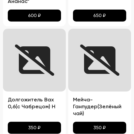
Ананас"
600
₽
650
₽
Долгожитель Вах
Мейча-
0,6(с Чабрецом) Н
Ганпудер(Зелёный
чай)
350
₽
350
₽