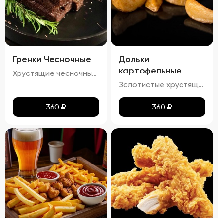
Гренки Чесночные
Дольки
картофельные
Хрустящие чесночные гренки – это идеальное сочетание золотистой корочки и нежного аромата чеснока. Каждый кусочек пропитан легким масляным налетом, который подчеркивает насыщенный вкус обжаренного хлеба. Сливочный соус добавляет блюду особую мягкость и кремовую текстуру, а пряности создают изысканное послевкусие. Эти гренки станут отличным дополнением к любому блюду!
Золотистые хрустящие дольки картофеля с легким налетом масла и кетчупа. Аромат жареного картофеля сочетается с приятными нотками сладковатого кетчупа. Вкус сбалансированный, сладко-соленый, с ярким оттенком жареного картофеля и легким привкусом кетчупа. Текстура плотная, с аппетитной хрустящей корочкой.
360
₽
360
₽