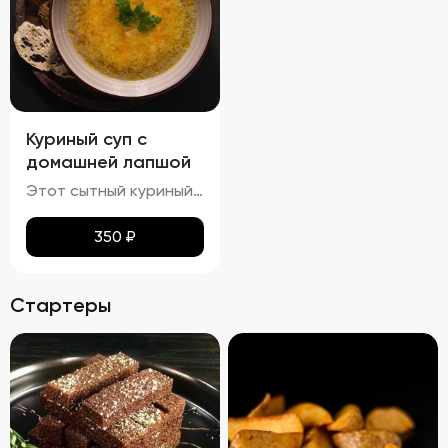
Куриный суп с
домашней лапшой
Этот сытный куриный суп сочетает в себе насыщенный вкус и разнообразные текстуры. Бульон густой и кремообразный, с мягкими кусочками куриного мяса и овощей, таких как морковь и лук, которые добавляют глубины вкуса. Макароны сохраняют мягкость и эластичность, придавая супу приятную кремовую текстуру. Петрушка добавляет свежие травяные ноты, подчеркивая богатство вкуса этого классического блюда.
350
₽
Стартеры