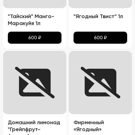
"Тайский" Манго-
"Ягодный Твист" 1л
Маракуйя 1л
600
₽
600
₽
Домашний лимонад
Фирменный
"Грейпфрут-
«Ягодный»