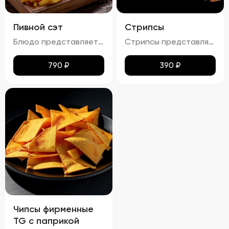
Пивной сэт
Стрипсы
Блюдо представляет собой гармоничный набор закусок к пиву, включающий картофель фри, картофельные дольки, куриные наггетсы и сырные палочки. Все продукты имеют равномерную золотистую корочку без признаков пережарки. Вкус и аромат блюд натуральные, без посторонних привкусов и запахов. Картофель и гренки умеренно посолены, а наггетсы и сырные палочки остаются сочными внутри. Консистенция картофеля фри и долек мягкая внутри и хрустящая снаружи, наггетсы и сырные палочки – нежные и сочные внутри, с хрустящей корочкой.
Стрипсы представляют собой кусочки куриного филе, обжаренные до золотистой корочки. Внешне они выглядят аппетитно, с равномерной золотистой окраской, без признаков пережарки. Вкус мяса насыщенный, сочный и ароматный, без каких-либо посторонних привкусов и запахов. Консистенция стрипсов идеальна: внутри мясо остается мягким и нежным, а снаружи образуется приятная хрустящая корочка. Это блюдо отлично сочетается с различными соусами и гарнирами, добавляя пикантности любому столу.
790
₽
390
₽
Чипсы фирменные
TG с паприкой