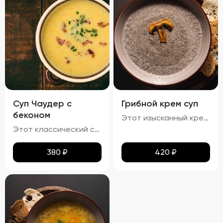
Суп Чаудер с
Грибной крем суп
беконом
Этот изысканный крем-суп отличается гладкой, бархатистой текстурой, которая обволакивает ваши вкусовые рецепторы. Насыщенный аромат грибов сочетается с мягкими сливочными нотами, создавая гармоничное сочетание вкусов. Поверхность крема украшена капельками зелёного масла и мелко нарезанной зеленью, что добавляет блюду утончённости. Подается с хрустящими гренками, идеально дополняющими нежную текстуру супа.
Этот классический суп характеризуется гармонией насыщенных вкусов и разнообразия текстур. Бульон обладает плотной кремообразной структурой благодаря использованию сливочного масла, что усиливает мясной аромат. В нём гармонично сочетаются мягкие кусочки говядины, овощи, такие как морковь и лук, и макароны, сохраняющие свою текстуру мягкой и эластичной, но не превращаясь в кашу. Поверхность украшена каплями зелёного масла и мелкой петрушкой, добавляющей супу яркие зелёные акценты и свежие травяные ноты.
380
₽
420
₽