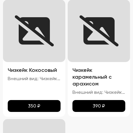
Чизкейк Кокосовый
Чизкейк
карамельный с
Внешний вид: Чизкейк должен иметь гладкую, ровную поверхность, без трещин и повреждений. Верхняя часть может быть украшена кокосовой стружкой. Цвет: Основу чизкейка должен составлять белый или кремовый цвет, а кокосовая начинка – белый или слегка желтоватый. Структура: Консистенция чизкейка должна быть нежной, кремовой, легко ломающейся вилкой. Вкус: Вкус должен быть сливочным, с выраженными нотами кокоса. Запах: Приятный аромат кокоса и сливок.
арахисом
Внешний вид: Чизкейк должен иметь гладкую, ровную поверхность, без трещин и повреждений. Верхняя часть может быть украшена карамелью и кусочками арахиса. Цвет: Основу чизкейка должен составлять белый или кремовый цвет, а карамельная начинка – золотисто-коричневая. Структура: Консистенция чизкейка должна быть нежной, кремовой, легко ломающейся вилкой. Вкус: Вкус должен быть сливочным, с выраженными нотами карамели и орехового привкуса от арахиса. Запах: Приятный аромат карамели и ореха.
350
₽
390
₽