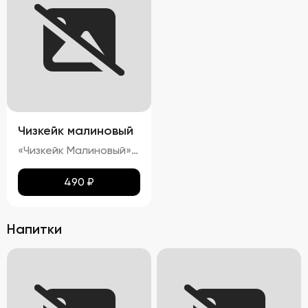
Чизкейк малиновый
«Чизкейк Малиновый» — изысканный десерт, воплощающий гармонию вкуса и красоты. Его гладкая, словно бархатная, поверхность украшена свежими ягодами малины, подчеркивающими яркость насыщенного красного цвета. Нежнейшая кремовая структура тает во рту, оставляя приятное послевкусие сливочного сыра с легкими нотками кислинки спелой малины. Аромат этого чизкейка пленяет сочетанием свежих ягод и сливочных оттенков, создавая ощущение настоящего кулинарного праздника.»
490
₽
Напитки