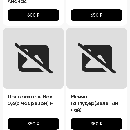
Ананас"
600
₽
650
₽
Долгожитель Вах
Мейча-
0,6(с Чабрецом) Н
Ганпудер(Зелёный
чай)
350
₽
350
₽