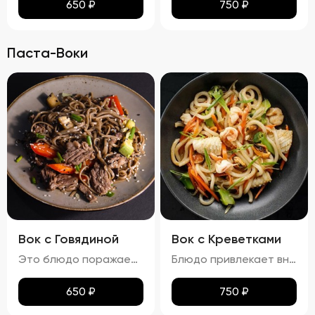
650
₽
750
₽
Паста-Воки
Вок с Говядиной
Вок с Креветками
Это блюдо поражает своими яркими красками и аппетитным видом. Говядина равномерно обжарена до золотистой корочки, а овощи сохраняют свою свежесть и привлекательность. Мягкая, но не переваренная лапша служит идеальной основой для сочетания всех ингредиентов. Кинза и кунжут добавляют завершающий штрих, делая блюдо еще более соблазнительным. Вкус вок с говядиной богат и сбалансирован. Мясо источает насыщенный аромат, болгарский перец привносит сладкие нотки, а устричный и соевый соусы добавляют пикантности. Свежий вкус кинзы подчеркивает гармонию всех компонентов. Аромат блюда завораживает, наполняя пространство нотками чеснока и жареного мяса. Консистенция блюда тоже радует: говядина нежная и сочная, овощи слегка хрустят, а лапша мягкая и эластичная. Цукини сохраняют свою форму и текстуру, добавляя блюду дополнительный объем и разнообразие.
Блюдо привлекает внимание ярким и аппетитным видом, где разноцветные овощи и розовые креветки создают живописную композицию. Лапша мягкая, но сохраняет упругую текстуру, не теряя формы. Айсберг и огурцы добавляют свежести и легкости, украшая блюдо и придавая ему особый шарм. Вкус вок с креветками насыщен морскими нотками, которые гармонично сочетаются с ароматами чеснока и лука. Овощи вносят свои свежие и сладковатые оттенки, а соус добавляет пикантности и завершает вкусовую гамму. Аромат блюда пленяет нотками морепродуктов и жареных овощей, возбуждая аппетит. Консистенция блюда радует разнообразием: креветки нежные и сочные, овощи слегка хрустят, сохраняя свою форму и текстуру, а лапша остается мягкой и эластичной. Цукини и огурец также сохраняют свою структуру, добавляя блюду дополнительные текстуры и объемы.
650
₽
750
₽