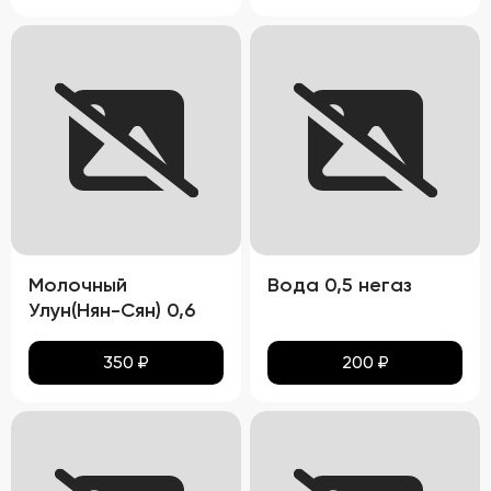
Молочный
Вода 0,5 негаз
Улун(Нян-Сян) 0,6
350
₽
200
₽