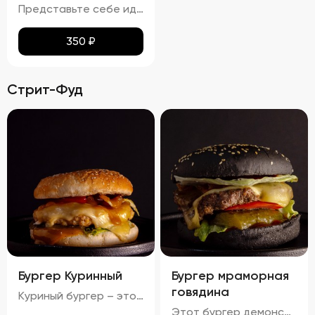
Представьте себе идеальное сочетание тонкого лаваша, превращенного в золотистые, равномерно подрумяненные чипсы. Каждый кусочек покрыт тонким слоем паприки, которая придает им легкий, но ощутимый аромат и пикантность. Эти чипсы не просто хрустят – они буквально тают во рту, оставляя приятное послевкусие соли и нежной остроты. Идеальный перекус для любого случая!
350
₽
Стрит-Фуд
Бургер Куринный
Бургер мраморная
говядина
Куриный бургер – это воплощение идеального сочетания вкуса и текстуры. Аккуратно уложенные слои создают аппетитный внешний вид, где золотисто-коричневая котлета соседствует с яркими красными помидорами, зелеными огурцами и белым салатом с легкими зеленоватыми оттенками. Булочка имеет привлекательную золотистую корочку, оставаясь мягкой внутри и хрустящей снаружи. Аромат свежего хлеба, курицы и пикантных соусов создает приятный букет, который дополняется сбалансированным вкусом: мягкая куриная котлета, освежающие овощи и насыщенный вкус соусов делают каждый укус незабываемым.
Этот бургер демонстрирует идеальное сочетание вкуса и текстуры. Котлета обладает насыщенным вкусом, овощи обеспечивают свежесть и хрусткость, а сыр добавляет сливочную мягкость. Булочка имеет золотистый оттенок и хрустящую корочку, создавая ощущение комфорта и удовольствия. Соусы придают блюду дополнительные оттенки вкуса, а булочка поддерживает баланс между мягкостью и хрусткостью.