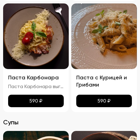
Паста Карбонара
Паста с Курицей и
Грибами
Паста Карбонара выглядит аппетитно, с глянцевыми макаронами, покрытыми сливочно-яичным соусом. Пармезан и базилик добавляют контраст и завершают внешний вид блюда, делая его еще более привлекательным. Вкус пасты Карбонара насыщен сливочными нотками, с оттенками копчёного вкуса грудинки и лёгкими нюансами чеснока и лука. Запах блюда богат и манящ, с ароматами чеснока, лука и пармезана. Консистенция пасты идеальна: макароны упругие (al dente), а соус густой и обволакивает каждую макаронину. Грудинка хрустящая снаружи и нежная внутри, что добавляет блюду особую текстурную сложность.
590
₽
590
₽
Супы