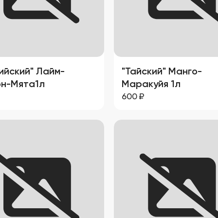
настоящего кулинарного
и карамели и орехового
праздника.»
уса от арахиса. Запах:
ный аромат карамели и
.
ийский" Лайм-
"Тайский" Манго-
н-Мята1л
Маракуйя 1л
600
₽