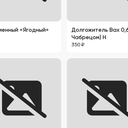
енный «Ягодный»
Долгожитель Вах 0,
Чабрецом) Н
350
₽