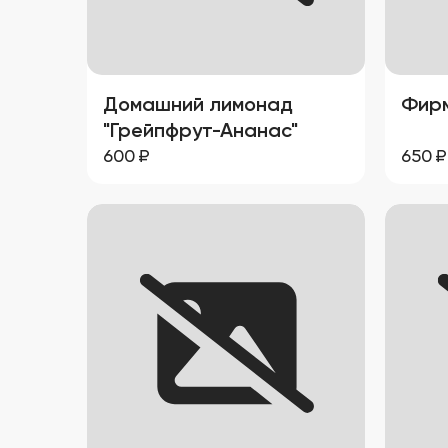
Домашний лимонад
Фирм
"Грейпфрут-Ананас"
600
₽
650
₽