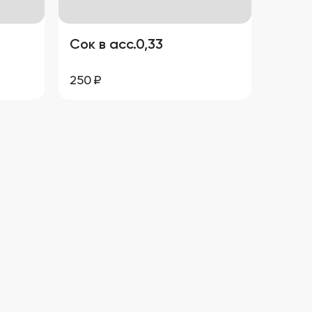
Сок в асс.0,33
250
₽