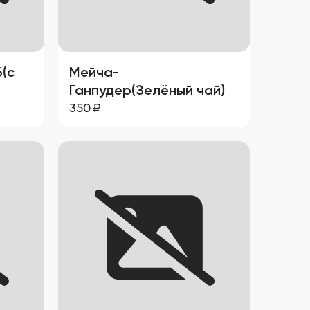
6(с
Мейча-
Ганпудер(Зелёный чай)
350
₽