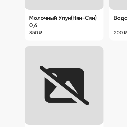
Молочный Улун(Нян-Сян)
Вода
0,6
350
₽
200
₽