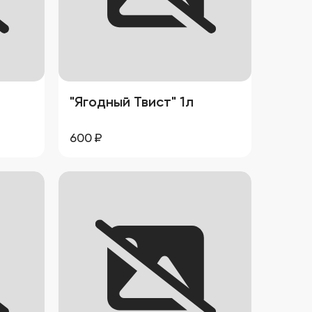
"Ягодный Твист" 1л
600
₽