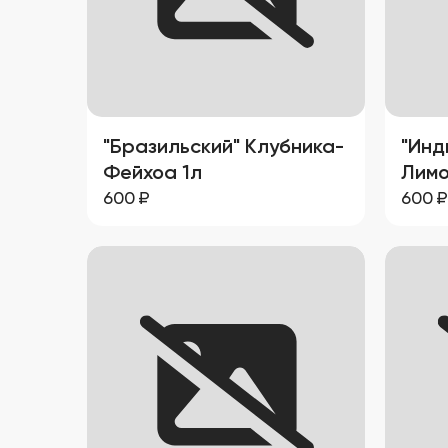
кокоса и сливок.
нотам
привк
Прият
ореха
"Бразильский" Клубника-
"Инд
Фейхоа 1л
Лимо
600
₽
600
₽