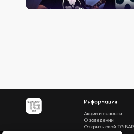
Информация
Акции и новости
О заведении
Открыть свой TG BAR