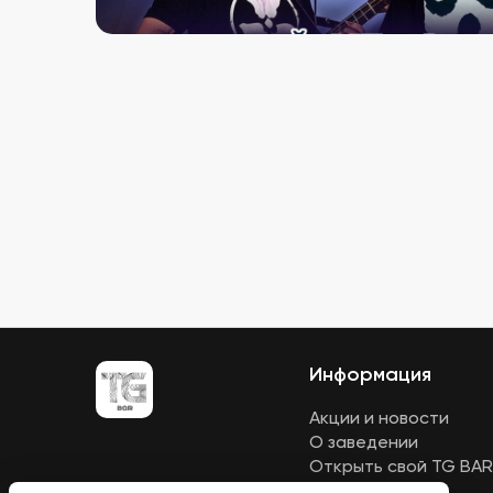
Информация
Акции и новости
О заведении
Открыть свой TG BAR