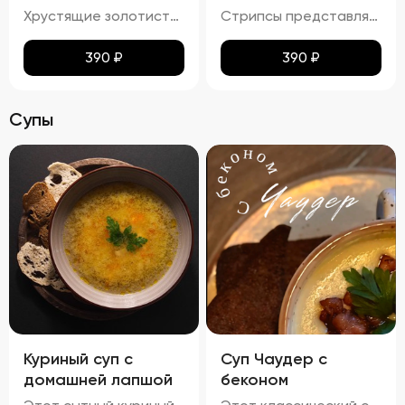
Хрустящие золотистые нагетсы с легким маслянистым блеском и тонким слоем соуса. Аромат блюда сочетает в себе запах жареного куриного мяса и сладких ноток соуса. Вкус этих нагетсов – гармоничное сочетание сладости и легкой солоноватости, с выраженными нотами куриного мяса. Текстура плотная и хрустящая, с нежным мясом под аппетитной корочкой.
Стрипсы представляют собой кусочки куриного филе, обжаренные до золотистой корочки. Внешне они выглядят аппетитно, с равномерной золотистой окраской, без признаков пережарки. Вкус мяса насыщенный, сочный и ароматный, без каких-либо посторонних привкусов и запахов. Консистенция стрипсов идеальна: внутри мясо остается мягким и нежным, а снаружи образуется приятная хрустящая корочка. Это блюдо отлично сочетается с различными соусами и гарнирами, добавляя пикантности любому столу.
390
₽
390
₽
Супы
Куриный суп с
Суп Чаудер с
домашней лапшой
беконом