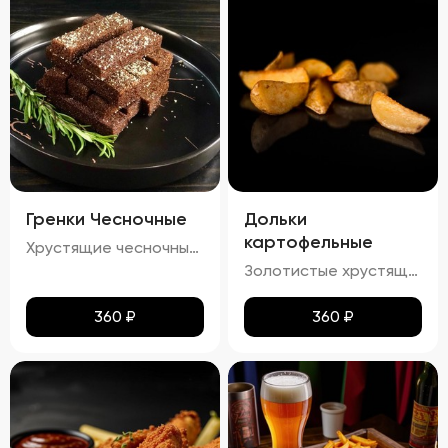
Гренки Чесночные
Дольки
картофельные
Хрустящие чесночные гренки – это идеальное сочетание золотистой корочки и нежного аромата чеснока. Каждый кусочек пропитан легким масляным налетом, который подчеркивает насыщенный вкус обжаренного хлеба. Сливочный соус добавляет блюду особую мягкость и кремовую текстуру, а пряности создают изысканное послевкусие. Эти гренки станут отличным дополнением к любому блюду!
Золотистые хрустящие дольки картофеля с легким налетом масла и кетчупа. Аромат жареного картофеля сочетается с приятными нотками сладковатого кетчупа. Вкус сбалансированный, сладко-соленый, с ярким оттенком жареного картофеля и легким привкусом кетчупа. Текстура плотная, с аппетитной хрустящей корочкой.
360
₽
360
₽