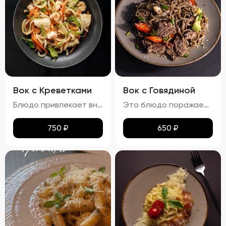
Вок с Креветками
Вок с Говядиной
Блюдо привлекает внимание ярким и аппетитным видом, где разноцветные овощи и розовые креветки создают живописную композицию. Лапша мягкая, но сохраняет упругую текстуру, не теряя формы. Айсберг и огурцы добавляют свежести и легкости, украшая блюдо и придавая ему особый шарм. Вкус вок с креветками насыщен морскими нотками, которые гармонично сочетаются с ароматами чеснока и лука. Овощи вносят свои свежие и сладковатые оттенки, а соус добавляет пикантности и завершает вкусовую гамму. Аромат блюда пленяет нотками морепродуктов и жареных овощей, возбуждая аппетит. Консистенция блюда радует разнообразием: креветки нежные и сочные, овощи слегка хрустят, сохраняя свою форму и текстуру, а лапша остается мягкой и эластичной. Цукини и огурец также сохраняют свою структуру, добавляя блюду дополнительные текстуры и объемы.
Это блюдо поражает своими яркими красками и аппетитным видом. Говядина равномерно обжарена до золотистой корочки, а овощи сохраняют свою свежесть и привлекательность. Мягкая, но не переваренная лапша служит идеальной основой для сочетания всех ингредиентов. Кинза и кунжут добавляют завершающий штрих, делая блюдо еще более соблазнительным. Вкус вок с говядиной богат и сбалансирован. Мясо источает насыщенный аромат, болгарский перец привносит сладкие нотки, а устричный и соевый соусы добавляют пикантности. Свежий вкус кинзы подчеркивает гармонию всех компонентов. Аромат блюда завораживает, наполняя пространство нотками чеснока и жареного мяса. Консистенция блюда тоже радует: говядина нежная и сочная, овощи слегка хрустят, а лапша мягкая и эластичная. Цукини сохраняют свою форму и текстуру, добавляя блюду дополнительный объем и разнообразие.
750
₽
650
₽