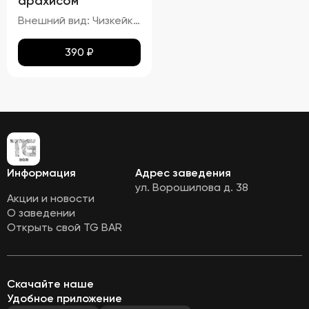
арахисом
Внешний вид: Чизкейк должен иметь гладкую, ровную поверхность, без трещин и повреждений. Верхняя часть может быть украшена карамелью и кусочками арахиса. Цвет: Основу чизкейка должен составлять белый или кремовый цвет, а карамельная начинка – золотисто-коричневая. Структура: Консистенция чизкейка должна быть нежной, кремовой, легко ломающейся вилкой. Вкус: Вкус должен быть сливочным, с выраженными нотами карамели и орехового привкуса от арахиса. Запах: Приятный аромат карамели и ореха.
390
₽
Информация
Адрес заведения
ул. Ворошилова д. 38
Акции и новости
О заведении
Открыть свой TG BAR
Скачайте наше
Удобное приложение