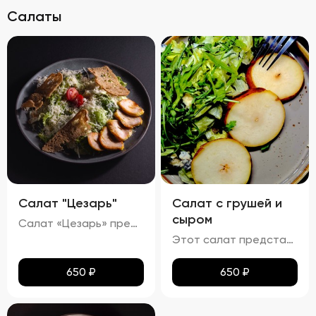
Салаты
Салат "Цезарь"
Салат с грушей и
сыром
Салат «Цезарь» представляет собой гармоничное сочетание свежих ингредиентов, создающих неповторимый вкусовой ансамбль. Ярко-зелёные листья салата формируют основу блюда, дополняясь сочными красными помидорами черри и золотистыми гренками. Тонкий слой пармезана равномерно покрывает салат, придавая ему пикантность. Вкусовая палитра раскрывается легким вкусом с нотками чеснока и лимона, а куриное филе добавляет блюду нежную структуру и насыщенный аромат. Помидоры черри радуют своей сладостью и сочностью, подчеркивая свежесть всего салата. Хрустящие гренки завершают композицию, добавляя приятную текстуру. Аромат блюда сочетает в себе свежие ноты зелени, чесночную остроту и теплые оттенки куриного мяса.
Этот салат представляет собой изысканное сочетание свежих и ярких вкусов. Сладкая груша идеально гармонирует с острым и насыщенным вкусом сыра с плесенью, создавая уникальный контраст. Миндальные лепестки придают блюду приятную хрустящую текстуру, а слегка поджаренный пармезан добавляет тонкие ореховые ноты. Вкус салата наполнен медовыми оттенками и фруктовой сладостью, уравновешенной острыми акцентами горгонзолы. Аромат блюда включает в себя легкие фруктово-сладкие нюансы, дополненные едва уловимыми нотками миндаля и сыра. Каждый кусочек этого салата обещает быть настоящим праздником вкуса!
650
₽
650
₽