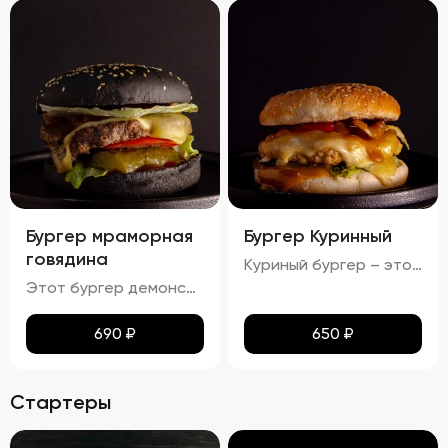
Бургер мраморная
Бургер Куринный
говядина
Куриный бургер – это воплощение идеального сочетания вкуса и текстуры. Аккуратно уложенные слои создают аппетитный внешний вид, где золотисто-коричневая котлета соседствует с яркими красными помидорами, зелеными огурцами и белым салатом с легкими зеленоватыми оттенками. Булочка имеет привлекательную золотистую корочку, оставаясь мягкой внутри и хрустящей снаружи. Аромат свежего хлеба, курицы и пикантных соусов создает приятный букет, который дополняется сбалансированным вкусом: мягкая куриная котлета, освежающие овощи и насыщенный вкус соусов делают каждый укус незабываемым.
Этот бургер демонстрирует идеальное сочетание вкуса и текстуры. Котлета обладает насыщенным вкусом, овощи обеспечивают свежесть и хрусткость, а сыр добавляет сливочную мягкость. Булочка имеет золотистый оттенок и хрустящую корочку, создавая ощущение комфорта и удовольствия. Соусы придают блюду дополнительные оттенки вкуса, а булочка поддерживает баланс между мягкостью и хрусткостью.
690
₽
650
₽
Стартеры