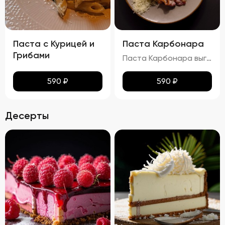
Паста с Курицей и
Паста Карбонара
Грибами
Паста Карбонара выглядит аппетитно, с глянцевыми макаронами, покрытыми сливочно-яичным соусом. Пармезан и базилик добавляют контраст и завершают внешний вид блюда, делая его еще более привлекательным. Вкус пасты Карбонара насыщен сливочными нотками, с оттенками копчёного вкуса грудинки и лёгкими нюансами чеснока и лука. Запах блюда богат и манящ, с ароматами чеснока, лука и пармезана. Консистенция пасты идеальна: макароны упругие (al dente), а соус густой и обволакивает каждую макаронину. Грудинка хрустящая снаружи и нежная внутри, что добавляет блюду особую текстурную сложность.
590
₽
590
₽
Десерты