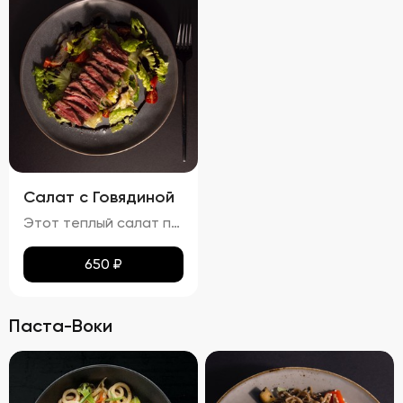
Салат с Говядиной
Этот теплый салат поражает своим сочетанием вкусов и ароматов. Кусочки сочной говядины гармонично дополняются мягкими ломтиками баклажанов и спелых помидоров. Равномерно распределённый по поверхности сыра мармезан придаёт блюду изысканную пикантность. Вкус салата насыщен теплом, где каждая составляющая играет свою роль: солоноватая говядина, кислинка помидоров и пряная нотка баклажанов создают идеальный баланс. Ароматы жареной говядины и баклажанов наполняют блюдо особым шармом. Консистенция салата остаётся мягкой благодаря нежному мясу и тушеным овощам, при этом плавленный сыр мармезан добавляет приятного сливочного оттенка.
650
₽
Паста-Воки