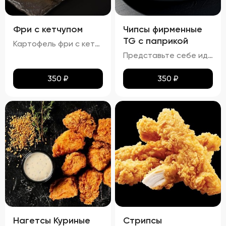
Фри с кетчупом
Чипсы фирменные
TG с паприкой
Картофель фри с кетчупом – это классическое блюдо, которое никого не оставит равнодушным. Золотистая корочка картофеля идеально гармонирует с мягкой внутренней частью, создавая неповторимое ощущение хруста при каждом укусе. Вкус картофеля чистый, без лишних примесей, с легким солоноватым оттенком. Кетчуп, подаваемый комнатной температуры, добавляет яркую вкусовую ноту и завершает композицию этого простого, но столь любимого блюда. Подается горячим прямо из фритюра, картофель фри с кетчупом станет прекрасным дополнением к основному блюду или же самостоятельным перекусом.
Представьте себе идеальное сочетание тонкого лаваша, превращенного в золотистые, равномерно подрумяненные чипсы. Каждый кусочек покрыт тонким слоем паприки, которая придает им легкий, но ощутимый аромат и пикантность. Эти чипсы не просто хрустят – они буквально тают во рту, оставляя приятное послевкусие соли и нежной остроты. Идеальный перекус для любого случая!
350
₽
350
₽
Нагетсы Куриные
Стрипсы