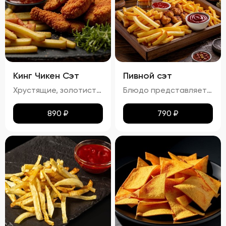
Кинг Чикен Сэт
Пивной сэт
Хрустящие, золотистые наггетсы, стрипсы и картофель фри с легким маслянистым блеском. Аромат блюда сочетает в себе ноты жареной курицы и свежего картофеля. Вкус сбалансирован между сладостью и легкой солоноватостью, подчеркивая естественные оттенки жареной курицы и картофеля. Текстура продуктов плотная и хрустящая, создавая приятное ощущение при каждом укусе.
Блюдо представляет собой гармоничный набор закусок к пиву, включающий картофель фри, картофельные дольки, куриные наггетсы и сырные палочки. Все продукты имеют равномерную золотистую корочку без признаков пережарки. Вкус и аромат блюд натуральные, без посторонних привкусов и запахов. Картофель и гренки умеренно посолены, а наггетсы и сырные палочки остаются сочными внутри. Консистенция картофеля фри и долек мягкая внутри и хрустящая снаружи, наггетсы и сырные палочки – нежные и сочные внутри, с хрустящей корочкой.
890
₽
790
₽