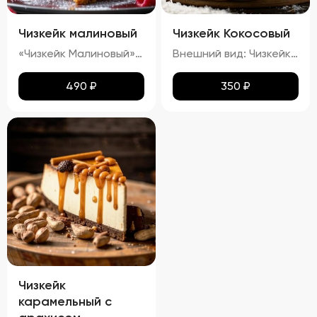
Чизкейк малиновый
Чизкейк Кокосовый
«Чизкейк Малиновый» — изысканный десерт, воплощающий гармонию вкуса и красоты. Его гладкая, словно бархатная, поверхность украшена свежими ягодами малины, подчеркивающими яркость насыщенного красного цвета. Нежнейшая кремовая структура тает во рту, оставляя приятное послевкусие сливочного сыра с легкими нотками кислинки спелой малины. Аромат этого чизкейка пленяет сочетанием свежих ягод и сливочных оттенков, создавая ощущение настоящего кулинарного праздника.»
Внешний вид: Чизкейк должен иметь гладкую, ровную поверхность, без трещин и повреждений. Верхняя часть может быть украшена кокосовой стружкой. Цвет: Основу чизкейка должен составлять белый или кремовый цвет, а кокосовая начинка – белый или слегка желтоватый. Структура: Консистенция чизкейка должна быть нежной, кремовой, легко ломающейся вилкой. Вкус: Вкус должен быть сливочным, с выраженными нотами кокоса. Запах: Приятный аромат кокоса и сливок.
490
₽
350
₽
Чизкейк
карамельный с