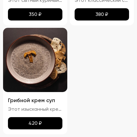
Этот сытный куриный суп сочетает в себе насыщенный вкус и разнообразные текстуры. Бульон густой и кремообразный, с мягкими кусочками куриного мяса и овощей, таких как морковь и лук, которые добавляют глубины вкуса. Макароны сохраняют мягкость и эластичность, придавая супу приятную кремовую текстуру. Петрушка добавляет свежие травяные ноты, подчеркивая богатство вкуса этого классического блюда.
Этот классический суп характеризуется гармонией насыщенных вкусов и разнообразия текстур. Бульон обладает плотной кремообразной структурой благодаря использованию сливочного масла, что усиливает мясной аромат. В нём гармонично сочетаются мягкие кусочки говядины, овощи, такие как морковь и лук, и макароны, сохраняющие свою текстуру мягкой и эластичной, но не превращаясь в кашу. Поверхность украшена каплями зелёного масла и мелкой петрушкой, добавляющей супу яркие зелёные акценты и свежие травяные ноты.
350
₽
380
₽
Грибной крем суп
Этот изысканный крем-суп отличается гладкой, бархатистой текстурой, которая обволакивает ваши вкусовые рецепторы. Насыщенный аромат грибов сочетается с мягкими сливочными нотами, создавая гармоничное сочетание вкусов. Поверхность крема украшена капельками зелёного масла и мелко нарезанной зеленью, что добавляет блюду утончённости. Подается с хрустящими гренками, идеально дополняющими нежную текстуру супа.
420
₽