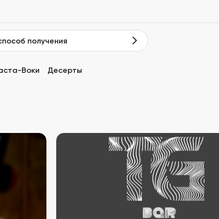
способ получения
аста-Воки
Десерты