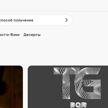
способ получения
аста-Воки
Десерты