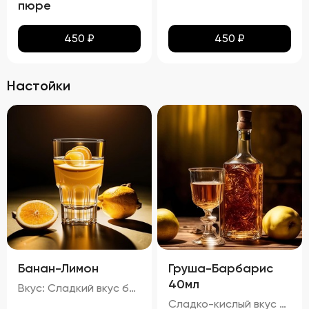
пюре
450
₽
450
₽
Настойки
Банан-Лимон
Груша-Барбарис
40мл
Вкус: Сладкий вкус банана с легкой кислинкой лимона, молочный оттенок и характерный привкус водки. Запах: Аромат банана и лимона с нотками молока и алкоголя. 20%
Сладко-кислый вкус с преобладанием ноток груши и барбариса, с легкой горчинкой черного чая и карамельным оттенком тростникового сахара. Запах: Яркий аромат груши и барбариса с тонкими нотками черного чая. процент спирта в настойке "Груша-Барбарис" составляет приблизительно 29,74%.