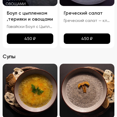
Боул с цыпленком
Греческий салат
,терияки и овощами
Греческий салат — классика средиземноморской кухни, олицетворяющий солнце Греции и щедрость природы. Этот салат привлекает своей простотой и ярким вкусом, идеально гармонируя с любыми блюдами. Его насыщенный аромат свежих овощей, насыщенный вкус сыра Фета и приятное послевкусие черных маслин создадут атмосферу уютного отдыха на берегу моря.
Гавайски Боул с Цыпленком от Бренд Шефа
450
₽
450
₽
Супы