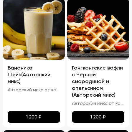
Бананика
Гонгконгские вафли
Шейк(Авторский
с Черной
микс)
смородиной и
апельсином
Авторский микс от кальянных мастеров - Это идеальный баланс нежного аромата спелой клубники и кремовой мякоти зрелых бананов
(Авторский микс)
Авторский микс от каленных мастеров - Известный Вафельный бисквит со вкусом апельсина и ягодкой чёрной смородины
1 200
₽
1 200
₽