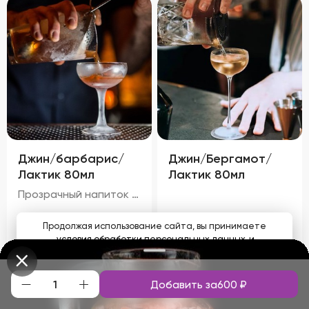
Джин/барбарис/
Джин/Бергамот/
Лактик 80мл
Лактик 80мл
Прозрачный напиток с легким светло-желтым оттенком и золотистыми бликами, обусловленными чаем и барбарисом. Аромат свежий, с преобладанием запаха черного чая и тонких мятных ноток. Цитрусовый оттенок джина гармонично сочетается с характерным запахом барбариса, а молочный аромат лактического кордиала придает напитку мягкость и округлость.
250
₽
250
₽
Продолжая использование сайта, вы принимаете
условия обработки персональных данных
и
соглашаетесь с использованием аналитических файлов
cookies
Добавить за
600
₽
Понятно