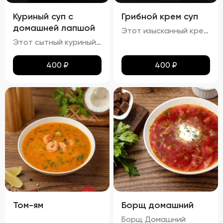
Куриный суп с
Грибной крем суп
домашней лапшой
Этот изысканный крем-суп отличается гладкой, бархатистой текстурой, которая обволакивает ваши вкусовые рецепторы. Насыщенный аромат грибов сочетается с мягкими сливочными нотами, создавая гармоничное сочетание вкусов. Поверхность крема украшена капельками зелёного масла и мелко нарезанной зеленью, что добавляет блюду утончённости. Подается с хрустящими гренками, идеально дополняющими нежную текстуру супа.
Этот сытный куриный суп сочетает в себе насыщенный вкус и разнообразные текстуры. Бульон густой и кремообразный, с мягкими кусочками куриного мяса и овощей, таких как морковь и лук, которые добавляют глубины вкуса. Макароны сохраняют мягкость и эластичность, придавая супу приятную кремовую текстуру. Петрушка добавляет свежие травяные ноты, подчеркивая богатство вкуса этого классического блюда.
400
₽
400
₽
Том-ям
Борщ домашний
Борщ Домашний