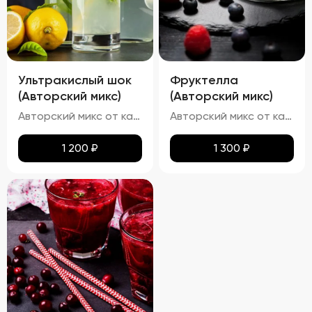
Ультракислый шок
Фруктелла
(Авторский микс)
(Авторский микс)
Авторский микс от кальянных мастеров - Освежающий кислый лимонад с лимонным фрешем
Авторский микс от кальянных мастеров - Твист на известные конфеты - мягкость банана, искрящаяся клубничная начинка и приятная яблочная кислинка
1 200
₽
1 300
₽