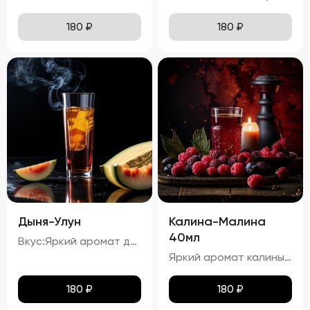
180
₽
180
₽
Дыня-Улун
Калина-Малина
40мл
Вкус:Яркий аромат дыни с оттенками зеленого чая. процент спирта в настойке "Дыня-Улун" составляет приблизительно 34,67%.
Яркий аромат калины и малины с тонкими нотками карамели. процент спирта в настойке "Калина-Малина" составляет приблизительно 23,54%.
180
₽
180
₽