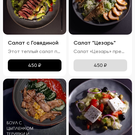
Салат с Говядиной
Салат "Цезарь"
Этот теплый салат поражает своим сочетанием вкусов и ароматов. Кусочки сочной говядины гармонично дополняются мягкими ломтиками баклажанов и спелых помидоров. Равномерно распределённый по поверхности сыра мармезан придаёт блюду изысканную пикантность. Вкус салата насыщен теплом, где каждая составляющая играет свою роль: солоноватая говядина, кислинка помидоров и пряная нотка баклажанов создают идеальный баланс. Ароматы жареной говядины и баклажанов наполняют блюдо особым шармом. Консистенция салата остаётся мягкой благодаря нежному мясу и тушеным овощам, при этом плавленный сыр мармезан добавляет приятного сливочного оттенка.
Салат «Цезарь» представляет собой гармоничное сочетание свежих ингредиентов, создающих неповторимый вкусовой ансамбль. Ярко-зелёные листья салата формируют основу блюда, дополняясь сочными красными помидорами черри и золотистыми гренками. Тонкий слой пармезана равномерно покрывает салат, придавая ему пикантность. Вкусовая палитра раскрывается легким вкусом с нотками чеснока и лимона, а куриное филе добавляет блюду нежную структуру и насыщенный аромат. Помидоры черри радуют своей сладостью и сочностью, подчеркивая свежесть всего салата. Хрустящие гренки завершают композицию, добавляя приятную текстуру. Аромат блюда сочетает в себе свежие ноты зелени, чесночную остроту и теплые оттенки куриного мяса.
450
₽
450
₽