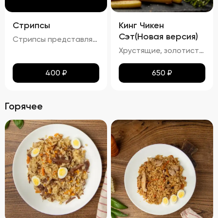
Стрипсы
Кинг Чикен
Сэт(Новая версия)
Стрипсы представляют собой кусочки куриного филе, обжаренные до золотистой корочки. Внешне они выглядят аппетитно, с равномерной золотистой окраской, без признаков пережарки. Вкус мяса насыщенный, сочный и ароматный, без каких-либо посторонних привкусов и запахов. Консистенция стрипсов идеальна: внутри мясо остается мягким и нежным, а снаружи образуется приятная хрустящая корочка. Это блюдо отлично сочетается с различными соусами и гарнирами, добавляя пикантности любому столу.
Хрустящие, золотистые наггетсы, стрипсы и картофель фри с легким маслянистым блеском. Аромат блюда сочетает в себе ноты жареной курицы и свежего картофеля. Вкус сбалансирован между сладостью и легкой солоноватостью, подчеркивая естественные оттенки жареной курицы и картофеля. Текстура продуктов плотная и хрустящая, создавая приятное ощущение при каждом укусе.
400
₽
650
₽
Горячее