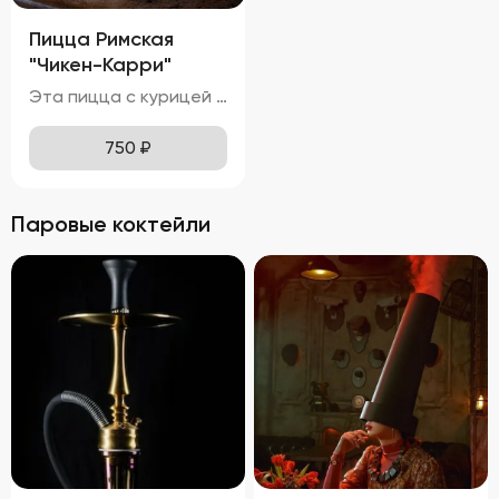
Пицца Римская
"Чикен-Карри"
Эта пицца с курицей и красным луком обладает привлекательным внешним видом, с золотисто-коричневой корочкой теста и равномерным распределением ингредиентов. Расплавленная моцарелла покрывает поверхность пиццы, местами приобретая приятный карамельный оттенок. Ломтики красного лука и кусочки курицы красиво выделяются на фоне сыра, добавляя блюду яркие акценты. Вкус этой пиццы насыщен нотками карри и томатов, что делает её особенно ароматной и аппетитной. Нежная и сочная курица прекрасно сочетается с тягучей и слегка солоноватой моцареллой, создавая идеальное сочетание текстур. Аромат пиццы пленяет смесью специй карри, свежих томатов и горячего сыра, вызывая желание попробовать её немедленно. Тонкое тесто хрустит внизу, оставаясь мягким и воздушным внутри, обеспечивая комфортное наслаждение каждым укусом. Курица буквально тает во рту, а сыр растягивается длинными нитями, добавляя удовольствия от процесса поедания.
750
₽
Паровые коктейли