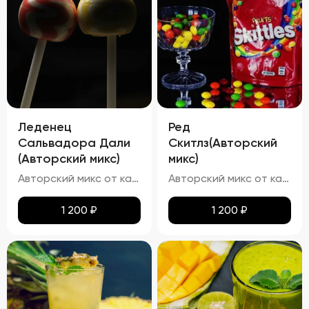
Леденец
Ред
Сальвадора Дали
Скитлз(Авторский
(Авторский микс)
микс)
Авторский микс от кальянных мастеров - Авторский Твист наших резидентов, Chupa Chups- Этот освежающий напиток в точности имитирует вкус леденца "Чупа Чупс" со вкусом винограда и чёрной смородины
Авторский микс от кальянных мастеров - Вкусный мир Skittles -- попробуй радугу
1 200
₽
1 200
₽