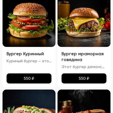
Бургер Куринный
Бургер мраморная
говядина
Куриный бургер – это воплощение идеального сочетания вкуса и текстуры. Аккуратно уложенные слои создают аппетитный внешний вид, где золотисто-коричневая котлета соседствует с яркими красными помидорами, зелеными огурцами и белым салатом с легкими зеленоватыми оттенками. Булочка имеет привлекательную золотистую корочку, оставаясь мягкой внутри и хрустящей снаружи. Аромат свежего хлеба, курицы и пикантных соусов создает приятный букет, который дополняется сбалансированным вкусом: мягкая куриная котлета, освежающие овощи и насыщенный вкус соусов делают каждый укус незабываемым.
Этот бургер демонстрирует идеальное сочетание вкуса и текстуры. Котлета обладает насыщенным вкусом, овощи обеспечивают свежесть и хрусткость, а сыр добавляет сливочную мягкость. Булочка имеет золотистый оттенок и хрустящую корочку, создавая ощущение комфорта и удовольствия. Соусы придают блюду дополнительные оттенки вкуса, а булочка поддерживает баланс между мягкостью и хрусткостью.
550
₽
550
₽