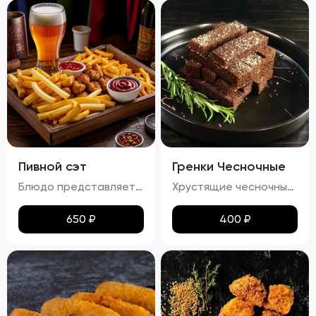
Пивной сэт
Гренки Чесночные
Блюдо представляет собой гармоничный набор закусок к пиву, включающий картофель фри, картофельные дольки, куриные наггетсы и сырные палочки. Все продукты имеют равномерную золотистую корочку без признаков пережарки. Вкус и аромат блюд натуральные, без посторонних привкусов и запахов. Картофель и гренки умеренно посолены, а наггетсы и сырные палочки остаются сочными внутри. Консистенция картофеля фри и долек мягкая внутри и хрустящая снаружи, наггетсы и сырные палочки – нежные и сочные внутри, с хрустящей корочкой.
Хрустящие чесночные гренки – это идеальное сочетание золотистой корочки и нежного аромата чеснока. Каждый кусочек пропитан легким масляным налетом, который подчеркивает насыщенный вкус обжаренного хлеба. Сливочный соус добавляет блюду особую мягкость и кремовую текстуру, а пряности создают изысканное послевкусие. Эти гренки станут отличным дополнением к любому блюду!
650
₽
400
₽