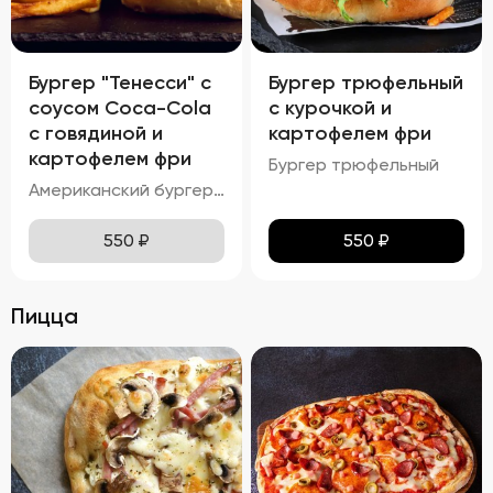
Бургер "Тенесси" с
Бургер трюфельный
соусом Coca-Cola
с курочкой и
с говядиной и
картофелем фри
картофелем фри
Бургер трюфельный
Американский бургер с соусом COCA-COLA
550
₽
550
₽
Пицца