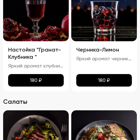
Настойка "Гранат-
Черника-Лимон
Клубника "
Яркий аромат черники и лимона с тонкими нотками сладости.процент спирта в настойке "Черника-Лимон" составляет приблизительно 25,81%.
Яркий аромат клубники и граната с тонкими нотками сладости. процент спирта в настойке "Гранат-Малина" составляет приблизительно 24,24%.
180
₽
180
₽
Салаты