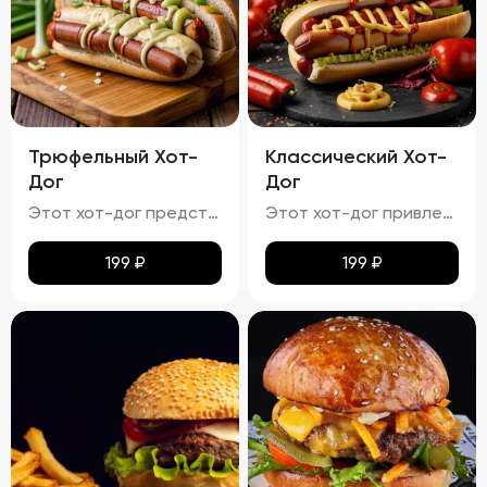
Трюфельный Хот-
Классический Хот-
Дог
Дог
Этот хот-дог представляет собой изысканное сочетание вкуса и текстуры.
Этот хот-дог привлекает внимание своей аппетитностью.
199
₽
199
₽