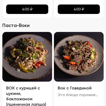
400
₽
400
₽
Паста-Воки
ВОК с курицей с
Вок с Говядиной
цукини,
Это блюдо поражает своими яркими красками и аппетитным видом. Говядина равномерно обжарена до золотистой корочки, а овощи сохраняют свою свежесть и привлекательность. Мягкая, но не переваренная лапша служит идеальной основой для сочетания всех ингредиентов. Кинза и кунжут добавляют завершающий штрих, делая блюдо еще более соблазнительным. Вкус вок с говядиной богат и сбалансирован. Мясо источает насыщенный аромат, болгарский перец привносит сладкие нотки, а устричный и соевый соусы добавляют пикантности. Свежий вкус кинзы подчеркивает гармонию всех компонентов. Аромат блюда завораживает, наполняя пространство нотками чеснока и жареного мяса. Консистенция блюда тоже радует: говядина нежная и сочная, овощи слегка хрустят, а лапша мягкая и эластичная. Цукини сохраняют свою форму и текстуру, добавляя блюду дополнительный объем и разнообразие.
баклажаном
(пшеничная лапша)