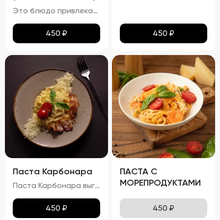
Это блюдо привлекает внимание ярким и аппетитным видом, где разноцветные овощи и кусочки курицы создают гармоничную композицию. Овощи сохраняют свою форму и естественный цвет, а курица равномерно обжарена до золотистой корочки. Болгарский перец, цукини и баклажаны добавляют блюду разнообразные текстуры и оттенки вкуса. Вкус вок с курицей насыщен и многогранен. Сладость болгарского перца плавно переходит в мягкость цукини и баклажана, а устричный и соевый соусы придают блюду пикантность и глубину. Аромат блюда пленяет нотками жареной курицы и свежих овощей, пробуждая аппетит. Консистенция блюда радует своим разнообразием: курица нежная и сочная, овощи слегка хрустят, сохраняя свою структуру, а соус густой и обволакивающий, связывая все ингредиенты воедино.
450
₽
450
₽
Паста Карбонара
ПАСТА С
МОРЕПРОДУКТАМИ
Паста Карбонара выглядит аппетитно, с глянцевыми макаронами, покрытыми сливочно-яичным соусом. Пармезан и базилик добавляют контраст и завершают внешний вид блюда, делая его еще более привлекательным. Вкус пасты Карбонара насыщен сливочными нотками, с оттенками копчёного вкуса грудинки и лёгкими нюансами чеснока и лука. Запах блюда богат и манящ, с ароматами чеснока, лука и пармезана. Консистенция пасты идеальна: макароны упругие (al dente), а соус густой и обволакивает каждую макаронину. Грудинка хрустящая снаружи и нежная внутри, что добавляет блюду особую текстурную сложность.
450
₽
450
₽