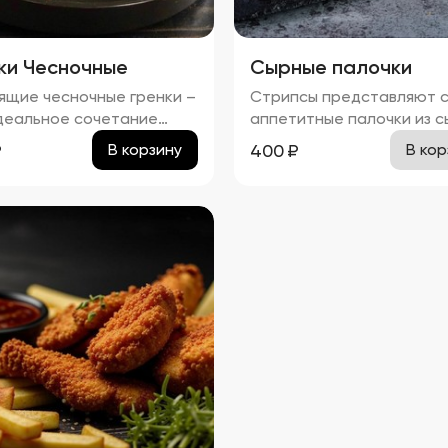
ки Чесночные
Сырные палочки
ящие чесночные гренки –
Стрипсы представляют 
деальное сочетание
аппетитные палочки из с
истой корочки и нежного
обжаренные до золотист
₽
400
₽
В корзину
В кор
та чеснока. Каждый
корочки. Вкус нежного
ек пропитан легким
расплавленного сыра
ным налетом, который
гармонично сочетается 
ркивает насыщенный
хрустящей панировкой,
обжаренного хлеба.
создавая идеальное
чный соус добавляет
сочетание текстур. Прод
 особую мягкость и
отличается приятным
вую текстуру, а пряности
ароматом и изысканным
ют изысканное
вкусом, который обязате
вкусие. Эти гренки
оценят любители сырных
т отличным дополнением
закусок.
ому блюду!