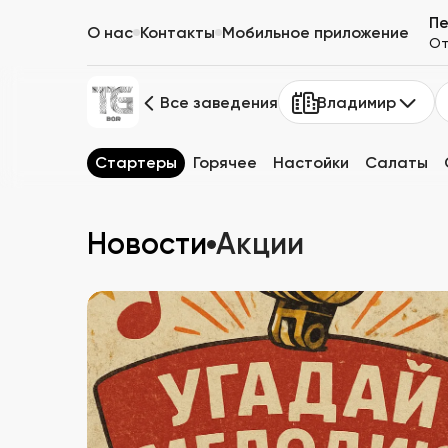
П
О нас
Контакты
Мобильное приложение
От
Все заведения
Владимир
Стартеры
Горячее
Настойки
Салаты
Новости
Акции