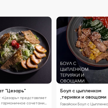
т "Цезарь"
Боул с цыпленком
,терияки и овощами
 «Цезарь» представляет
 гармоничное сочетание
Гавайски Боул с Цыпленк