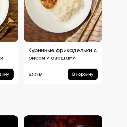
Куринные фрикадельки с
 и
рисом и овощами
е
450
₽
зину
В корзину