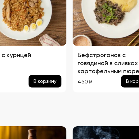
 с курицей
Бефстроганов с
говядиной в сливках
картофельным пюр
₽
450
₽
В корзину
В кор