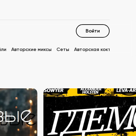
Войти
йли
Авторские миксы
Сеты
Авторская коктейльная к