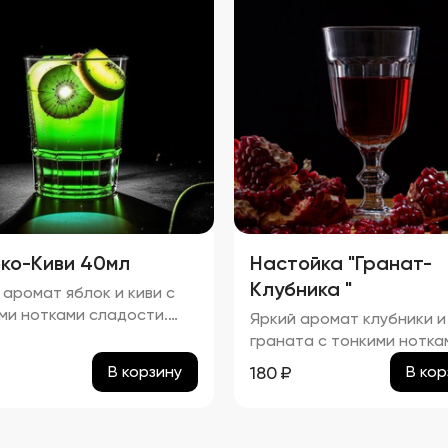
 черного чая. процент
а в настойке "Груша-
рис" составляет
изительно 29,74%.
ко-Киви 40мл
Настойка "Гранат-
Клубника "
 аромат яблок и киви с
ми нотками сладости.
Яркий аромат клубники и
нт спирта в настойке
граната с тонкими нотка
ко-Киви" составляет
сладости. процент спирт
180
₽
В корзину
В кор
изительно 24,22%
настойке "Гранат-Малин
составляет приблизител
24,24%.