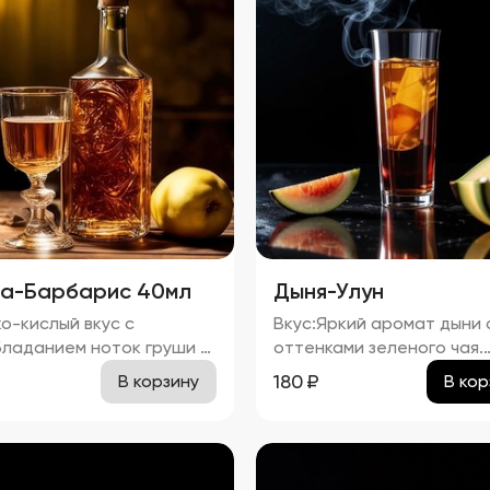
а-Барбарис 40мл
Дыня-Улун
о-кислый вкус с
Вкус:Яркий аромат дыни 
ладанием ноток груши и
оттенками зеленого чая.
риса, с легкой горчинкой
процент спирта в насто
180
₽
В корзину
В кор
го чая и карамельным
"Дыня-Улун" составляет
ком тростникового
приблизительно 34,67%.
 аромат
 и барбариса с тонкими