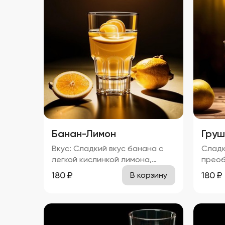
Банан-Лимон
Груш
Вкус: Сладкий вкус банана с
Сладк
легкой кислинкой лимона,
преоб
молочный оттенок и
барба
180
₽
180
₽
В корзину
характерный привкус водки.
черно
Запах: Аромат банана и
оттен
лимона с нотками молока и
сахара. Запах: Яркий
алкоголя. 20%
груши