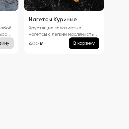
Нагетсы Куриные
собой
Хрустящие золотистые
ыра,
нагетсы с легким маслянистым
ой
блеском и тонким слоем соуса.
400
₽
зину
В корзину
Аромат блюда сочетает в
себе запах жареного куриного
с
мяса и сладких ноток соуса.
Вкус этих нагетсов –
гармоничное сочетание
укт
сладости и легкой
солоноватости, с
выраженными нотами куриного
льно
мяса. Текстура плотная и
хрустящая, с нежным мясом
под аппетитной корочкой.