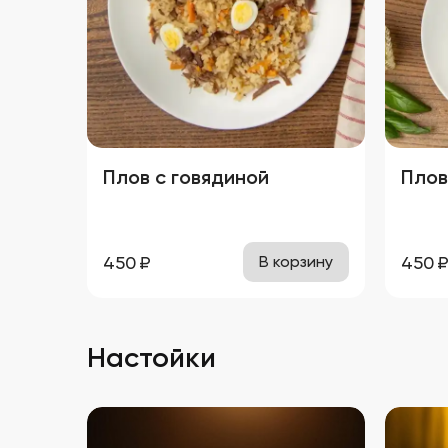
соусами и гарнирами,
добавляя пикантности любому
столу.
Плов с говядиной
Плов
450
₽
450
В корзину
Настойки