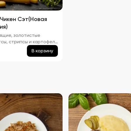
 Чикен Сэт(Новая
ия)
ящие, золотистые
тсы, стрипсы и картофель
 легким маслянистым
В корзину
ом. Аромат блюда
ает в себе ноты жареной
ы и свежего картофеля.
сбалансирован между
стью и легкой
оватостью, подчеркивая
твенные оттенки
ой курицы и картофеля.
ура продуктов плотная и
ящая, создавая приятное
ние при каждом укусе.