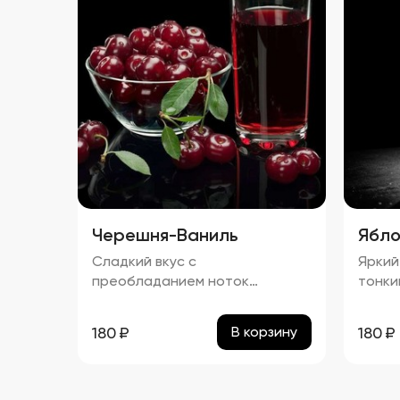
нотками
спирт
Барба
прибл
Черешня-Ваниль
Ябло
Сладкий вкус с
Яркий
преобладанием ноток
тонки
черешни и ванили, с легким
проце
оттенком тростникового
"Ябло
180
₽
180
₽
В корзину
сахара. Запах: Яркий аромат
прибл
черешни и ванили с тонкими
нотками сладости.