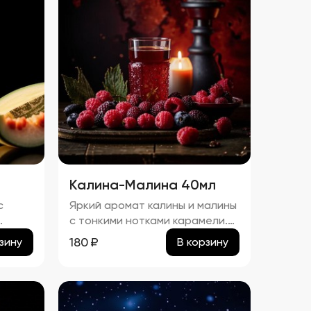
Калина-Малина 40мл
с
Яркий аромат калины и малины
с тонкими нотками карамели.
йке
процент спирта в настойке
180
₽
зину
В корзину
"Калина-Малина" составляет
приблизительно 23,54%.