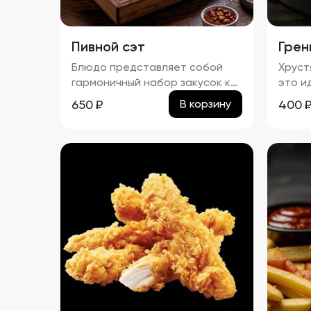
Пивной сэт
Грен
Блюдо представляет собой
Хруст
гармоничный набор закусок к
это и
пиву, включающий картофель
золот
650
₽
400
В корзину
фри, картофельные дольки,
арома
куриные наггетсы и сырные
кусоч
палочки. Все продукты имеют
масля
равномерную золотистую
подче
корочку без признаков
вкус 
пережарки. Вкус и аромат
Сливо
блюд натуральные, без
блюду
посторонних привкусов и
кремо
запахов. Картофель и гренки
созда
умеренно посолены, а
после
наггетсы и сырные палочки
стану
остаются сочными внутри.
к люб
Консистенция картофеля фри и