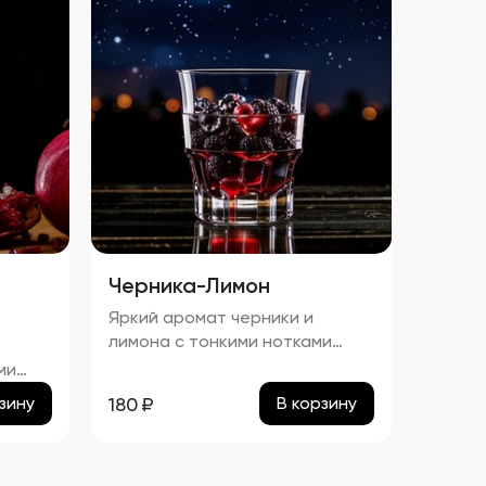
Черника-Лимон
Яркий аромат черники и
лимона с тонкими нотками
сладости.процент спирта в
ми
настойке "Черника-Лимон"
а в
180
₽
зину
В корзину
составляет приблизительно
а"
25,81%.
ьно