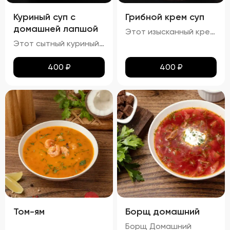
Куриный суп с
Грибной крем суп
домашней лапшой
Этот изысканный крем-суп отличается гладкой, бархатистой текстурой, которая обволакивает ваши вкусовые рецепторы. Насыщенный аромат грибов сочетается с мягкими сливочными нотами, создавая гармоничное сочетание вкусов. Поверхность крема украшена капельками зелёного масла и мелко нарезанной зеленью, что добавляет блюду утончённости. Подается с хрустящими гренками, идеально дополняющими нежную текстуру супа.
Этот сытный куриный суп сочетает в себе насыщенный вкус и разнообразные текстуры. Бульон густой и кремообразный, с мягкими кусочками куриного мяса и овощей, таких как морковь и лук, которые добавляют глубины вкуса. Макароны сохраняют мягкость и эластичность, придавая супу приятную кремовую текстуру. Петрушка добавляет свежие травяные ноты, подчеркивая богатство вкуса этого классического блюда.
400
₽
400
₽
Том-ям
Борщ домашний
Борщ Домашний