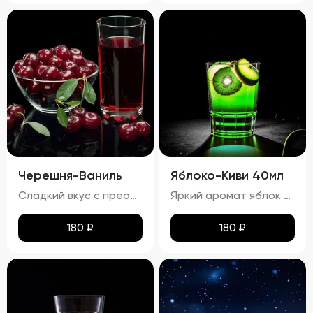
Черешня-Ваниль
Яблоко-Киви 40мл
Сладкий вкус с преобладанием ноток черешни и ванили, с легким оттенком тростникового сахара. Запах: Яркий аромат черешни и ванили с тонкими нотками сладости.
Яркий аромат яблок и киви с тонкими нотками сладости. процент спирта в настойке "Яблоко-Киви" составляет приблизительно 24,22%
180
₽
180
₽