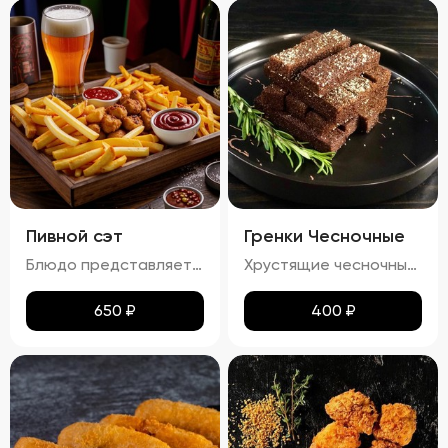
Пивной сэт
Гренки Чесночные
Блюдо представляет собой гармоничный набор закусок к пиву, включающий картофель фри, картофельные дольки, куриные наггетсы и сырные палочки. Все продукты имеют равномерную золотистую корочку без признаков пережарки. Вкус и аромат блюд натуральные, без посторонних привкусов и запахов. Картофель и гренки умеренно посолены, а наггетсы и сырные палочки остаются сочными внутри. Консистенция картофеля фри и долек мягкая внутри и хрустящая снаружи, наггетсы и сырные палочки – нежные и сочные внутри, с хрустящей корочкой.
Хрустящие чесночные гренки – это идеальное сочетание золотистой корочки и нежного аромата чеснока. Каждый кусочек пропитан легким масляным налетом, который подчеркивает насыщенный вкус обжаренного хлеба. Сливочный соус добавляет блюду особую мягкость и кремовую текстуру, а пряности создают изысканное послевкусие. Эти гренки станут отличным дополнением к любому блюду!
650
₽
400
₽