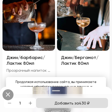
Джин/барбарис/
Джин/Бергамот/
Лактик 80мл
Лактик 80мл
Прозрачный напиток с легким светло-желтым оттенком и золотистыми бликами, обусловленными чаем и барбарисом. Аромат свежий, с преобладанием запаха черного чая и тонких мятных ноток. Цитрусовый оттенок джина гармонично сочетается с характерным запахом барбариса, а молочный аромат лактического кордиала придает напитку мягкость и округлость.
250
₽
250
₽
Продолжая использование сайта, вы принимаете
условия обработки персональных данных
и
соглашаетесь с использованием аналитических файлов
cookies
Добавить за
430
₽
Понятно