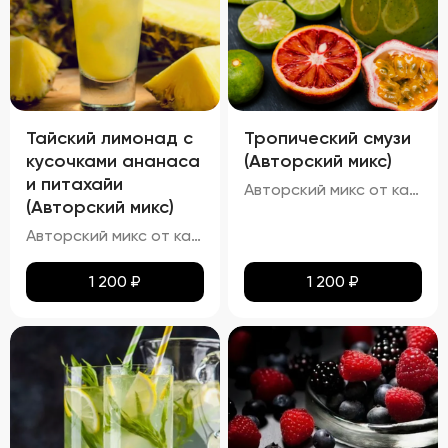
Тайский лимонад с
Тропический смузи
кусочками ананаса
(Авторский микс)
и питахайи
Авторский микс от кальянных мастеров - Тропический коктейль на основе ананаса с добавлением ягоды асаи, малины ,лайма и кусочков дыни
(Авторский микс)
Авторский микс от кальянных мастеров - Свежий коктейль с ярким ананасовым шейком и ноткой питахайи
1 200
₽
1 200
₽