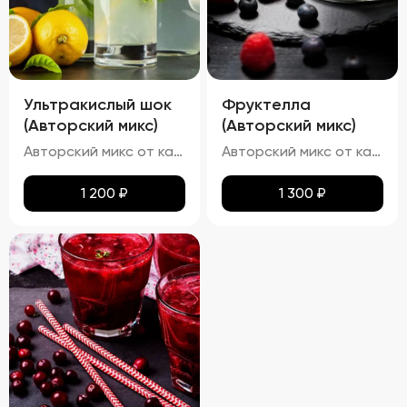
Ультракислый шок
Фруктелла
(Авторский микс)
(Авторский микс)
Авторский микс от кальянных мастеров - Освежающий кислый лимонад с лимонным фрешем
Авторский микс от кальянных мастеров - Твист на известные конфеты - мягкость банана, искрящаяся клубничная начинка и приятная яблочная кислинка
1 200
₽
1 300
₽