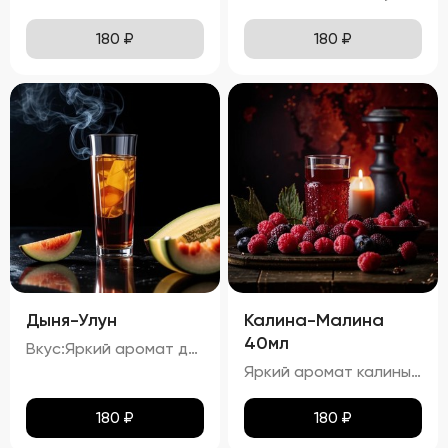
180
₽
180
₽
Дыня-Улун
Калина-Малина
40мл
Вкус:Яркий аромат дыни с оттенками зеленого чая. процент спирта в настойке "Дыня-Улун" составляет приблизительно 34,67%.
Яркий аромат калины и малины с тонкими нотками карамели. процент спирта в настойке "Калина-Малина" составляет приблизительно 23,54%.
180
₽
180
₽