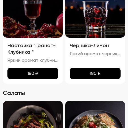
Настойка "Гранат-
Черника-Лимон
Клубника "
Яркий аромат черники и лимона с тонкими нотками сладости.процент спирта в настойке "Черника-Лимон" составляет приблизительно 25,81%.
Яркий аромат клубники и граната с тонкими нотками сладости. процент спирта в настойке "Гранат-Малина" составляет приблизительно 24,24%.
180
₽
180
₽
Салаты