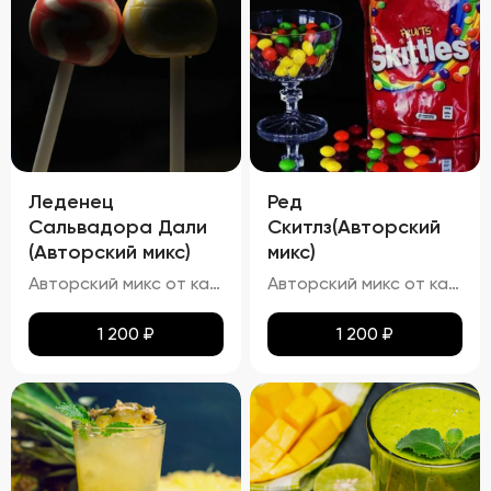
Леденец
Ред
Сальвадора Дали
Скитлз(Авторский
(Авторский микс)
микс)
Авторский микс от кальянных мастеров - Авторский Твист наших резидентов, Chupa Chups- Этот освежающий напиток в точности имитирует вкус леденца "Чупа Чупс" со вкусом винограда и чёрной смородины
Авторский микс от кальянных мастеров - Вкусный мир Skittles -- попробуй радугу
1 200
₽
1 200
₽