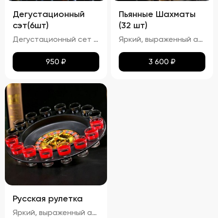
Дегустационный
Пьянные Шахматы
сэт(6шт)
(32 шт)
Дегустационный сет из шести настоек представляет собой набор различных видов настоек, предназначенных для дегустации. Органолептическая оценка таких напитков включает анализ их внешнего вида, аромата, вкуса и послевкусия. Должны ощущаться характерные ноты используемых ингредиентов ( ягод, фруктов и т.п.). Гармоничность: Ароматы компонентов должны сочетаться между собой, создавая сбалансированный букет. Вкус: Сладость/горечь/кислота: В зависимости от рецепта настойки могут иметь сладковатый, горьковатый или кисловатый вкус. Терпкость: Некоторые настойки могут обладать терпким вкусом.(гранат-малина) Послевкусие: Должно быть продолжительным и приятным, раскрывающим дополнительные оттенки вкусов.
Яркий, выраженный аромат основного фрукта или ягоды, с дополнительными нотками других ингредиентов (например, ваниль, улун, барбарис). Вкус: Сбалансированный вкус, где основной акцент сделан на фруктовом или ягодном компоненте, с гармоничным дополнением других ингредиентов. Алкоголь должен быть хорошо интегрированным, не перебивая остальные вкусы.
950
₽
3 600
₽
Русская рулетка
Яркий, выраженный аромат основного фрукта или ягоды, с дополнительными нотками других ингредиентов (например, ваниль, улун, барбарис). Вкус: Сбалансированный вкус, где основной акцент сделан на фруктовом или ягодном компоненте, с гармоничным дополнением других ингредиентов. Алкоголь должен быть хорошо интегрированным, не перебивая остальные вкусы. Текстура: Гладкая, без резкого спиртового послевкусия. Настойки должны быть достаточно крепкими, но при этом мягкими для питья.