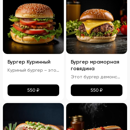
Бургер Куринный
Бургер мраморная
говядина
Куриный бургер – это воплощение идеального сочетания вкуса и текстуры. Аккуратно уложенные слои создают аппетитный внешний вид, где золотисто-коричневая котлета соседствует с яркими красными помидорами, зелеными огурцами и белым салатом с легкими зеленоватыми оттенками. Булочка имеет привлекательную золотистую корочку, оставаясь мягкой внутри и хрустящей снаружи. Аромат свежего хлеба, курицы и пикантных соусов создает приятный букет, который дополняется сбалансированным вкусом: мягкая куриная котлета, освежающие овощи и насыщенный вкус соусов делают каждый укус незабываемым.
Этот бургер демонстрирует идеальное сочетание вкуса и текстуры. Котлета обладает насыщенным вкусом, овощи обеспечивают свежесть и хрусткость, а сыр добавляет сливочную мягкость. Булочка имеет золотистый оттенок и хрустящую корочку, создавая ощущение комфорта и удовольствия. Соусы придают блюду дополнительные оттенки вкуса, а булочка поддерживает баланс между мягкостью и хрусткостью.
550
₽
550
₽