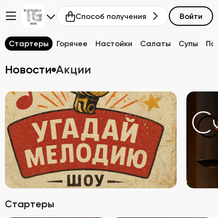
Способ получения
Войти
Стартеры
Горячее
Настойки
Салаты
Супы
Па
Новости
Акции
Стартеры