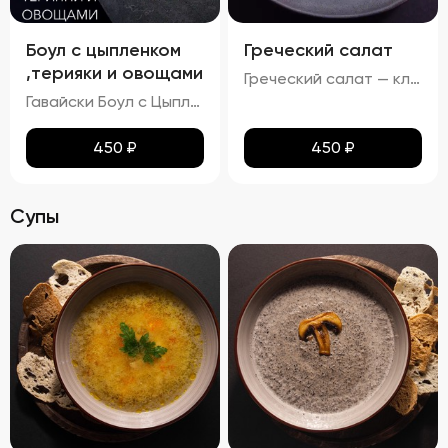
Боул с цыпленком
Греческий салат
,терияки и овощами
Греческий салат — классика средиземноморской кухни, олицетворяющий солнце Греции и щедрость природы. Этот салат привлекает своей простотой и ярким вкусом, идеально гармонируя с любыми блюдами. Его насыщенный аромат свежих овощей, насыщенный вкус сыра Фета и приятное послевкусие черных маслин создадут атмосферу уютного отдыха на берегу моря.
Гавайски Боул с Цыпленком от Бренд Шефа
450
₽
450
₽
Супы