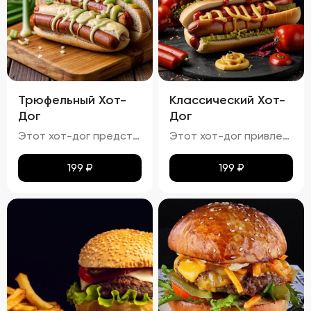
Трюфельный Хот-
Классический Хот-
Дог
Дог
Этот хот-дог представляет собой изысканное сочетание вкуса и текстуры.
Этот хот-дог привлекает внимание своей аппетитностью.
199
₽
199
₽