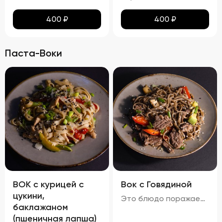
400
₽
400
₽
Паста-Воки
ВОК с курицей с
Вок с Говядиной
цукини,
Это блюдо поражает своими яркими красками и аппетитным видом. Говядина равномерно обжарена до золотистой корочки, а овощи сохраняют свою свежесть и привлекательность. Мягкая, но не переваренная лапша служит идеальной основой для сочетания всех ингредиентов. Кинза и кунжут добавляют завершающий штрих, делая блюдо еще более соблазнительным. Вкус вок с говядиной богат и сбалансирован. Мясо источает насыщенный аромат, болгарский перец привносит сладкие нотки, а устричный и соевый соусы добавляют пикантности. Свежий вкус кинзы подчеркивает гармонию всех компонентов. Аромат блюда завораживает, наполняя пространство нотками чеснока и жареного мяса. Консистенция блюда тоже радует: говядина нежная и сочная, овощи слегка хрустят, а лапша мягкая и эластичная. Цукини сохраняют свою форму и текстуру, добавляя блюду дополнительный объем и разнообразие.
баклажаном
(пшеничная лапша)