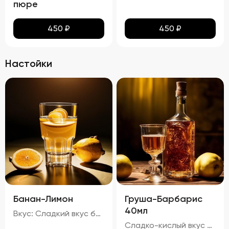
пюре
450
₽
450
₽
Настойки
Банан-Лимон
Груша-Барбарис
40мл
Вкус: Сладкий вкус банана с легкой кислинкой лимона, молочный оттенок и характерный привкус водки. Запах: Аромат банана и лимона с нотками молока и алкоголя. 20%
Сладко-кислый вкус с преобладанием ноток груши и барбариса, с легкой горчинкой черного чая и карамельным оттенком тростникового сахара. Запах: Яркий аромат груши и барбариса с тонкими нотками черного чая. процент спирта в настойке "Груша-Барбарис" составляет приблизительно 29,74%.