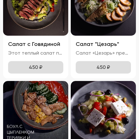
Салат с Говядиной
Салат "Цезарь"
Этот теплый салат поражает своим сочетанием вкусов и ароматов. Кусочки сочной говядины гармонично дополняются мягкими ломтиками баклажанов и спелых помидоров. Равномерно распределённый по поверхности сыра мармезан придаёт блюду изысканную пикантность. Вкус салата насыщен теплом, где каждая составляющая играет свою роль: солоноватая говядина, кислинка помидоров и пряная нотка баклажанов создают идеальный баланс. Ароматы жареной говядины и баклажанов наполняют блюдо особым шармом. Консистенция салата остаётся мягкой благодаря нежному мясу и тушеным овощам, при этом плавленный сыр мармезан добавляет приятного сливочного оттенка.
Салат «Цезарь» представляет собой гармоничное сочетание свежих ингредиентов, создающих неповторимый вкусовой ансамбль. Ярко-зелёные листья салата формируют основу блюда, дополняясь сочными красными помидорами черри и золотистыми гренками. Тонкий слой пармезана равномерно покрывает салат, придавая ему пикантность. Вкусовая палитра раскрывается легким вкусом с нотками чеснока и лимона, а куриное филе добавляет блюду нежную структуру и насыщенный аромат. Помидоры черри радуют своей сладостью и сочностью, подчеркивая свежесть всего салата. Хрустящие гренки завершают композицию, добавляя приятную текстуру. Аромат блюда сочетает в себе свежие ноты зелени, чесночную остроту и теплые оттенки куриного мяса.
450
₽
450
₽