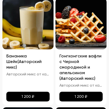
Бананика
Гонгконгские вафли
Шейк(Авторский
с Черной
микс)
смородиной и
апельсином
Авторский микс от кальянных мастеров - Это идеальный баланс нежного аромата спелой клубники и кремовой мякоти зрелых бананов
(Авторский микс)
Авторский микс от каленных мастеров - Известный Вафельный бисквит со вкусом апельсина и ягодкой чёрной смородины
1 200
₽
1 200
₽