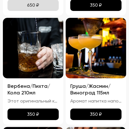
650
₽
350
₽
Вербена/Пихта/
Груша/Жасмин/
Кола 210мл
Виноград 115мл
Этот оригинальный коктейль отличается тёмно-красным оттенком, который образуется благодаря сочетанию малины и колы. Аромат цитруса от лимонной цедры и свежий хвойный запах пихты создают уникальную комбинацию, усиливаемую сладким ароматом малины и морошки, а также лёгким пряным запахом корицы. На вкус коктейль освежает сочетанием лимона и малины, дополненных сладостью колы. Хвойные ноты пихты придают напитку уникальный лесной акцент, а корица добавляет тёплую пряность. Газированная текстура благодаря коле делает этот коктейль особенно освежающим, а большое количество льда сохраняет его холодным и бодрящим.
Аромат напитка наполнен букетом жасмина, с оттенками груши и винограда. Виски добавляет лёгкий оттенок дубовой древесины и пряностей.
350
₽
350
₽