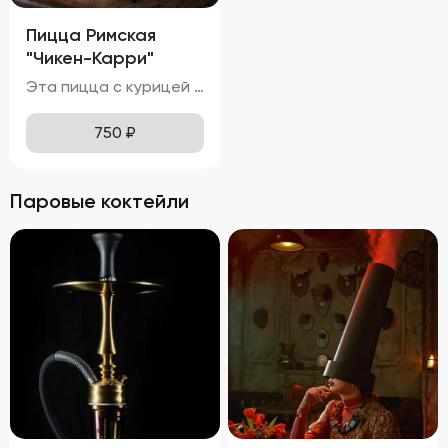
Пицца Римская
"Чикен-Карри"
Эта пицца с курицей и красным луком обладает привлекательным внешним видом, с золотисто-коричневой корочкой теста и равномерным распределением ингредиентов. Расплавленная моцарелла покрывает поверхность пиццы, местами приобретая приятный карамельный оттенок. Ломтики красного лука и кусочки курицы красиво выделяются на фоне сыра, добавляя блюду яркие акценты. Вкус этой пиццы насыщен нотками карри и томатов, что делает её особенно ароматной и аппетитной. Нежная и сочная курица прекрасно сочетается с тягучей и слегка солоноватой моцареллой, создавая идеальное сочетание текстур. Аромат пиццы пленяет смесью специй карри, свежих томатов и горячего сыра, вызывая желание попробовать её немедленно. Тонкое тесто хрустит внизу, оставаясь мягким и воздушным внутри, обеспечивая комфортное наслаждение каждым укусом. Курица буквально тает во рту, а сыр растягивается длинными нитями, добавляя удовольствия от процесса поедания.
750
₽
Паровые коктейли