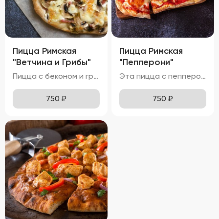
Пицца Римская
Пицца Римская
"Ветчина и Грибы"
"Пепперони"
Пицца с беконом и грибами выглядит невероятно аппетитно, с золотистой корочкой теста и аккуратно распределенными ингредиентами. Моцарелла полностью расплавлена, местами приобретая приятный карамельный оттенок. Ломтики бекона и грибы эффектно выделяются на поверхности, добавляя блюду яркие акценты. Вкус этой пиццы насыщен нотками ветчины и грибов, делая её особенно ароматной и привлекательной. Ветчина хрустящая и солоноватая, а грибы мягкие и ароматные, создавая идеальное сочетание текстур. Аромат пиццы пленяет смесью горячих сыров, бекона и грибов, вызывая желание попробовать её немедленно. Тонкое тесто хрустит внизу, оставаясь мягким и воздушным внутри, обеспечивая комфортное наслаждение каждым укусом. Бекон приятно похрустывает, а грибы остаются мягкими и сочными, добавляя удовольствия от процесса поедания.
Эта пицца с пепперони имеет притягательный внешний вид, с золотистой корочкой теста и равномерно распределённой моцареллой. Пепперони лежат сверху сыра, создавая яркий акцент и добавляя визуальной привлекательности. Блеск оливкового масла и специи делают пиццу ещё более аппетитной. Вкус этой пиццы насыщен острыми нотками пепперони и сладковатыми оттенками томатного соуса. Моцарелла полностью расплавлена, местами приобретая приятный карамельный оттенок. Аромат пиццы пленяет смесью горячих сыров, острого пепперони и оливкового масла, вызывая желание попробовать её немедленно. Тонкое тесто хрустит внизу, оставаясь мягким и воздушным внутри, обеспечивая комфортное наслаждение каждым укусом. Пепперони мягкие и слегка похрустывают, а сыр тянется длинными нитями, добавляя удовольствия от процесса поедания.
750
₽
750
₽