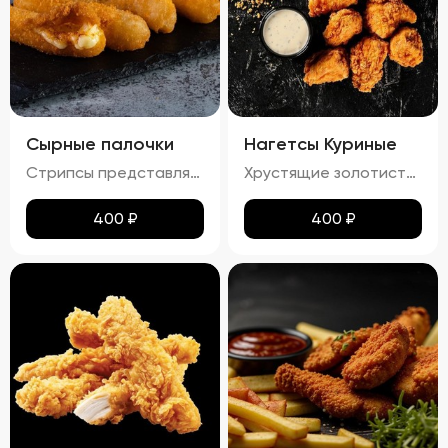
Сырные палочки
Нагетсы Куриные
Стрипсы представляют собой аппетитные палочки из сыра, обжаренные до золотистой корочки. Вкус нежного расплавленного сыра гармонично сочетается с хрустящей панировкой, создавая идеальное сочетание текстур. Продукт отличается приятным ароматом и изысканным вкусом, который обязательно оценят любители сырных закусок.
Хрустящие золотистые нагетсы с легким маслянистым блеском и тонким слоем соуса. Аромат блюда сочетает в себе запах жареного куриного мяса и сладких ноток соуса. Вкус этих нагетсов – гармоничное сочетание сладости и легкой солоноватости, с выраженными нотами куриного мяса. Текстура плотная и хрустящая, с нежным мясом под аппетитной корочкой.
400
₽
400
₽