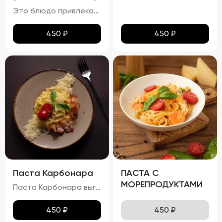
Это блюдо привлекает внимание ярким и аппетитным видом, где разноцветные овощи и кусочки курицы создают гармоничную композицию. Овощи сохраняют свою форму и естественный цвет, а курица равномерно обжарена до золотистой корочки. Болгарский перец, цукини и баклажаны добавляют блюду разнообразные текстуры и оттенки вкуса. Вкус вок с курицей насыщен и многогранен. Сладость болгарского перца плавно переходит в мягкость цукини и баклажана, а устричный и соевый соусы придают блюду пикантность и глубину. Аромат блюда пленяет нотками жареной курицы и свежих овощей, пробуждая аппетит. Консистенция блюда радует своим разнообразием: курица нежная и сочная, овощи слегка хрустят, сохраняя свою структуру, а соус густой и обволакивающий, связывая все ингредиенты воедино.
450
₽
450
₽
Паста Карбонара
ПАСТА С
МОРЕПРОДУКТАМИ
Паста Карбонара выглядит аппетитно, с глянцевыми макаронами, покрытыми сливочно-яичным соусом. Пармезан и базилик добавляют контраст и завершают внешний вид блюда, делая его еще более привлекательным. Вкус пасты Карбонара насыщен сливочными нотками, с оттенками копчёного вкуса грудинки и лёгкими нюансами чеснока и лука. Запах блюда богат и манящ, с ароматами чеснока, лука и пармезана. Консистенция пасты идеальна: макароны упругие (al dente), а соус густой и обволакивает каждую макаронину. Грудинка хрустящая снаружи и нежная внутри, что добавляет блюду особую текстурную сложность.
450
₽
450
₽