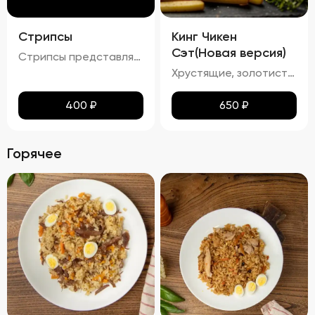
Стрипсы
Кинг Чикен
Сэт(Новая версия)
Стрипсы представляют собой кусочки куриного филе, обжаренные до золотистой корочки. Внешне они выглядят аппетитно, с равномерной золотистой окраской, без признаков пережарки. Вкус мяса насыщенный, сочный и ароматный, без каких-либо посторонних привкусов и запахов. Консистенция стрипсов идеальна: внутри мясо остается мягким и нежным, а снаружи образуется приятная хрустящая корочка. Это блюдо отлично сочетается с различными соусами и гарнирами, добавляя пикантности любому столу.
Хрустящие, золотистые наггетсы, стрипсы и картофель фри с легким маслянистым блеском. Аромат блюда сочетает в себе ноты жареной курицы и свежего картофеля. Вкус сбалансирован между сладостью и легкой солоноватостью, подчеркивая естественные оттенки жареной курицы и картофеля. Текстура продуктов плотная и хрустящая, создавая приятное ощущение при каждом укусе.
400
₽
650
₽
Горячее