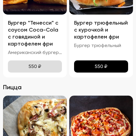
Бургер "Тенесси" с
Бургер трюфельный
соусом Coca-Cola
с курочкой и
с говядиной и
картофелем фри
картофелем фри
Бургер трюфельный
Американский бургер с соусом COCA-COLA
550
₽
550
₽
Пицца