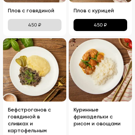
Плов с говядиной
Плов с курицей
450
₽
450
₽
Бефстроганов с
Куринные
говядиной в
фрикадельки с
сливках и
рисом и овощами
картофельным