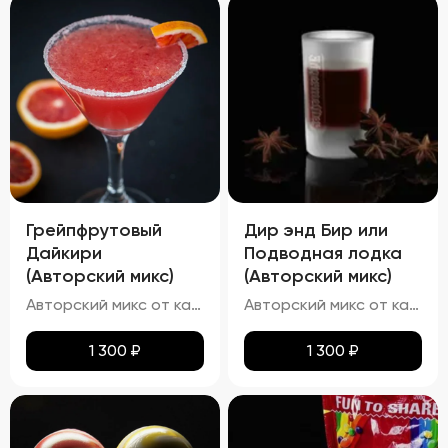
Грейпфрутовый
Дир энд Бир или
Дайкири
Подводная лодка
(Авторский микс)
(Авторский микс)
Авторский микс от кальянных мастеров - Авторский Твист наших резидентов, В основе свежевыжатый сок сицилийского грейпфрута ,в дополнение ему карибский белый ром настоенный на цедре ультра-кислого лимона и банановый мякоти
Авторский микс от кальянных мастеров-"Подводная лодка Согласно легенде этот коктейль появился в Финляндии. Скандинавы первыми решились смешать Егермейстер с пивом (светлым или темным). Название символизирует глубокое погружение после нескольких порций принятого «на грудь» коктейля. По степени воздействия похож на русского «Ерша». В Америке напиток называют «Deer & Beer»
1 300
₽
1 300
₽