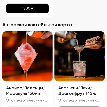
1 800
₽
Авторская коктейльная карта
Ананас/Леденцы/
Апельсин/Личи/
Маракуйя 150мл
Драгонфрут 145мл
Этот экзотический коктейль очарует вас своим светло-золотистым оттенком с лёгким розовым отливом, созданным благодаря ананасу и маракуйе. Яркий аромат тропических фруктов, таких как ананас и маракуйя, с нотками карамели и сладости от леденцов, гармонично дополняется свежестью игристого вина.
Этот экзотический коктейль привлекает внимание своим розово-оранжевым оттенком, полученным от сочетания апельсинового сока и драгонфрукта. Яркий аромат свежих тропических фруктов, таких как личи и драгонфрукт, гармонирует с лёгким цитрусовым ароматом апельсина и тонкими нотками джина с можжевельником.