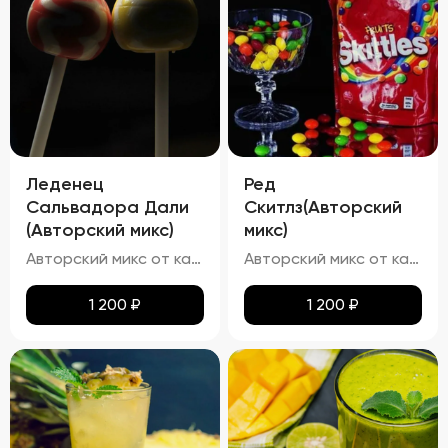
Леденец
Ред
Сальвадора Дали
Скитлз(Авторский
(Авторский микс)
микс)
Авторский микс от кальянных мастеров - Авторский Твист наших резидентов, Chupa Chups- Этот освежающий напиток в точности имитирует вкус леденца "Чупа Чупс" со вкусом винограда и чёрной смородины
Авторский микс от кальянных мастеров - Вкусный мир Skittles -- попробуй радугу
1 200
₽
1 200
₽