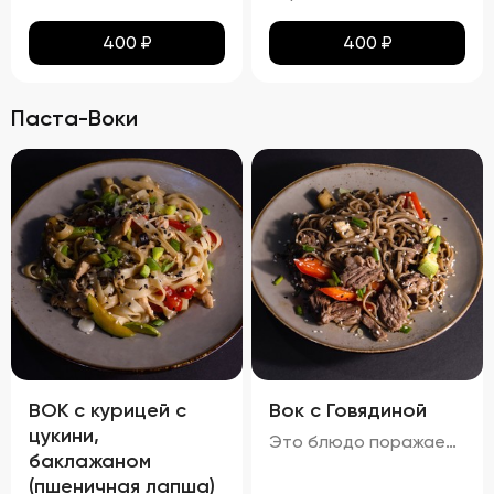
400
₽
400
₽
Паста-Воки
ВОК с курицей с
Вок с Говядиной
цукини,
Это блюдо поражает своими яркими красками и аппетитным видом. Говядина равномерно обжарена до золотистой корочки, а овощи сохраняют свою свежесть и привлекательность. Мягкая, но не переваренная лапша служит идеальной основой для сочетания всех ингредиентов. Кинза и кунжут добавляют завершающий штрих, делая блюдо еще более соблазнительным. Вкус вок с говядиной богат и сбалансирован. Мясо источает насыщенный аромат, болгарский перец привносит сладкие нотки, а устричный и соевый соусы добавляют пикантности. Свежий вкус кинзы подчеркивает гармонию всех компонентов. Аромат блюда завораживает, наполняя пространство нотками чеснока и жареного мяса. Консистенция блюда тоже радует: говядина нежная и сочная, овощи слегка хрустят, а лапша мягкая и эластичная. Цукини сохраняют свою форму и текстуру, добавляя блюду дополнительный объем и разнообразие.
баклажаном
(пшеничная лапша)