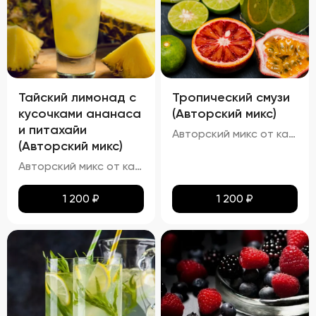
Тайский лимонад с
Тропический смузи
кусочками ананаса
(Авторский микс)
и питахайи
Авторский микс от кальянных мастеров - Тропический коктейль на основе ананаса с добавлением ягоды асаи, малины ,лайма и кусочков дыни
(Авторский микс)
Авторский микс от кальянных мастеров - Свежий коктейль с ярким ананасовым шейком и ноткой питахайи
1 200
₽
1 200
₽