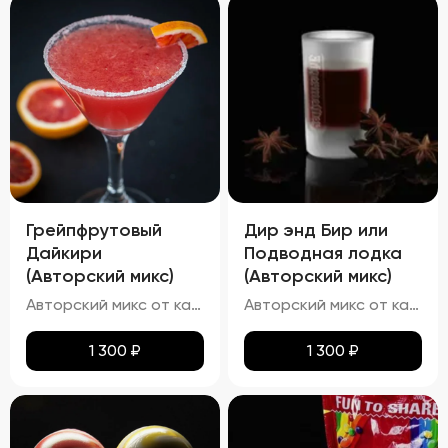
Грейпфрутовый
Дир энд Бир или
Дайкири
Подводная лодка
(Авторский микс)
(Авторский микс)
Авторский микс от кальянных мастеров - Авторский Твист наших резидентов, В основе свежевыжатый сок сицилийского грейпфрута ,в дополнение ему карибский белый ром настоенный на цедре ультра-кислого лимона и банановый мякоти
Авторский микс от кальянных мастеров-"Подводная лодка Согласно легенде этот коктейль появился в Финляндии. Скандинавы первыми решились смешать Егермейстер с пивом (светлым или темным). Название символизирует глубокое погружение после нескольких порций принятого «на грудь» коктейля. По степени воздействия похож на русского «Ерша». В Америке напиток называют «Deer & Beer»
1 300
₽
1 300
₽