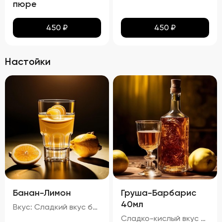
пюре
450
₽
450
₽
Настойки
Банан-Лимон
Груша-Барбарис
40мл
Вкус: Сладкий вкус банана с легкой кислинкой лимона, молочный оттенок и характерный привкус водки. Запах: Аромат банана и лимона с нотками молока и алкоголя. 20%
Сладко-кислый вкус с преобладанием ноток груши и барбариса, с легкой горчинкой черного чая и карамельным оттенком тростникового сахара. Запах: Яркий аромат груши и барбариса с тонкими нотками черного чая. процент спирта в настойке "Груша-Барбарис" составляет приблизительно 29,74%.