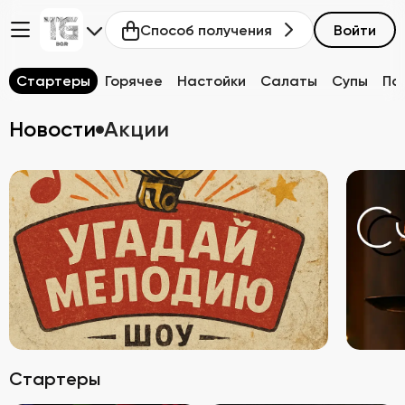
Способ получения
Войти
Стартеры
Горячее
Настойки
Салаты
Супы
Па
Новости
Акции
Стартеры