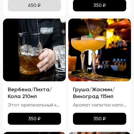
650
₽
350
₽
Вербена/Пихта/
Груша/Жасмин/
Кола 210мл
Виноград 115мл
Этот оригинальный коктейль отличается тёмно-красным оттенком, который образуется благодаря сочетанию малины и колы. Аромат цитруса от лимонной цедры и свежий хвойный запах пихты создают уникальную комбинацию, усиливаемую сладким ароматом малины и морошки, а также лёгким пряным запахом корицы. На вкус коктейль освежает сочетанием лимона и малины, дополненных сладостью колы. Хвойные ноты пихты придают напитку уникальный лесной акцент, а корица добавляет тёплую пряность. Газированная текстура благодаря коле делает этот коктейль особенно освежающим, а большое количество льда сохраняет его холодным и бодрящим.
Аромат напитка наполнен букетом жасмина, с оттенками груши и винограда. Виски добавляет лёгкий оттенок дубовой древесины и пряностей.
350
₽
350
₽