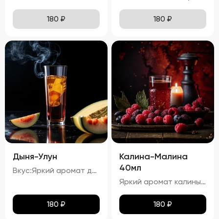
180
₽
180
₽
Дыня-Улун
Калина-Малина
40мл
Вкус:Яркий аромат дыни с оттенками зеленого чая. процент спирта в настойке "Дыня-Улун" составляет приблизительно 34,67%.
Яркий аромат калины и малины с тонкими нотками карамели. процент спирта в настойке "Калина-Малина" составляет приблизительно 23,54%.
180
₽
180
₽