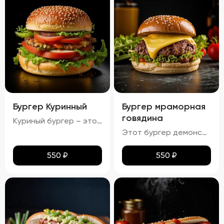
Бургер Куринный
Бургер мраморная
говядина
Куриный бургер – это воплощение идеального сочетания вкуса и текстуры. Аккуратно уложенные слои создают аппетитный внешний вид, где золотисто-коричневая котлета соседствует с яркими красными помидорами, зелеными огурцами и белым салатом с легкими зеленоватыми оттенками. Булочка имеет привлекательную золотистую корочку, оставаясь мягкой внутри и хрустящей снаружи. Аромат свежего хлеба, курицы и пикантных соусов создает приятный букет, который дополняется сбалансированным вкусом: мягкая куриная котлета, освежающие овощи и насыщенный вкус соусов делают каждый укус незабываемым.
Этот бургер демонстрирует идеальное сочетание вкуса и текстуры. Котлета обладает насыщенным вкусом, овощи обеспечивают свежесть и хрусткость, а сыр добавляет сливочную мягкость. Булочка имеет золотистый оттенок и хрустящую корочку, создавая ощущение комфорта и удовольствия. Соусы придают блюду дополнительные оттенки вкуса, а булочка поддерживает баланс между мягкостью и хрусткостью.
550
₽
550
₽