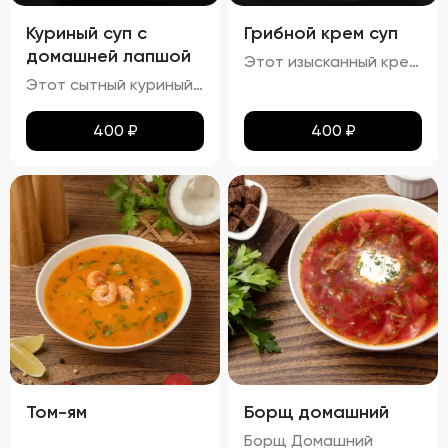
Куриный суп с
Грибной крем суп
домашней лапшой
Этот изысканный крем-суп отличается гладкой, бархатистой текстурой, которая обволакивает ваши вкусовые рецепторы. Насыщенный аромат грибов сочетается с мягкими сливочными нотами, создавая гармоничное сочетание вкусов. Поверхность крема украшена капельками зелёного масла и мелко нарезанной зеленью, что добавляет блюду утончённости. Подается с хрустящими гренками, идеально дополняющими нежную текстуру супа.
Этот сытный куриный суп сочетает в себе насыщенный вкус и разнообразные текстуры. Бульон густой и кремообразный, с мягкими кусочками куриного мяса и овощей, таких как морковь и лук, которые добавляют глубины вкуса. Макароны сохраняют мягкость и эластичность, придавая супу приятную кремовую текстуру. Петрушка добавляет свежие травяные ноты, подчеркивая богатство вкуса этого классического блюда.
400
₽
400
₽
Том-ям
Борщ домашний
Борщ Домашний