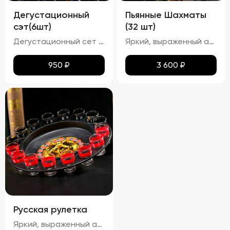
Дегустационный
Пьянные Шахматы
сэт(6шт)
(32 шт)
Дегустационный сет из шести настоек представляет собой набор различных видов настоек, предназначенных для дегустации. Органолептическая оценка таких напитков включает анализ их внешнего вида, аромата, вкуса и послевкусия. Должны ощущаться характерные ноты используемых ингредиентов ( ягод, фруктов и т.п.). Гармоничность: Ароматы компонентов должны сочетаться между собой, создавая сбалансированный букет. Вкус: Сладость/горечь/кислота: В зависимости от рецепта настойки могут иметь сладковатый, горьковатый или кисловатый вкус. Терпкость: Некоторые настойки могут обладать терпким вкусом.(гранат-малина) Послевкусие: Должно быть продолжительным и приятным, раскрывающим дополнительные оттенки вкусов.
Яркий, выраженный аромат основного фрукта или ягоды, с дополнительными нотками других ингредиентов (например, ваниль, улун, барбарис). Вкус: Сбалансированный вкус, где основной акцент сделан на фруктовом или ягодном компоненте, с гармоничным дополнением других ингредиентов. Алкоголь должен быть хорошо интегрированным, не перебивая остальные вкусы.
950
₽
3 600
₽
Русская рулетка
Яркий, выраженный аромат основного фрукта или ягоды, с дополнительными нотками других ингредиентов (например, ваниль, улун, барбарис). Вкус: Сбалансированный вкус, где основной акцент сделан на фруктовом или ягодном компоненте, с гармоничным дополнением других ингредиентов. Алкоголь должен быть хорошо интегрированным, не перебивая остальные вкусы. Текстура: Гладкая, без резкого спиртового послевкусия. Настойки должны быть достаточно крепкими, но при этом мягкими для питья.