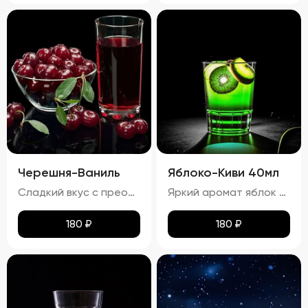
Черешня-Ваниль
Яблоко-Киви 40мл
Сладкий вкус с преобладанием ноток черешни и ванили, с легким оттенком тростникового сахара. Запах: Яркий аромат черешни и ванили с тонкими нотками сладости.
Яркий аромат яблок и киви с тонкими нотками сладости. процент спирта в настойке "Яблоко-Киви" составляет приблизительно 24,22%
180
₽
180
₽