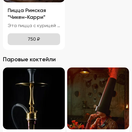
Пицца Римская
"Чикен-Карри"
Эта пицца с курицей и красным луком обладает привлекательным внешним видом, с золотисто-коричневой корочкой теста и равномерным распределением ингредиентов. Расплавленная моцарелла покрывает поверхность пиццы, местами приобретая приятный карамельный оттенок. Ломтики красного лука и кусочки курицы красиво выделяются на фоне сыра, добавляя блюду яркие акценты. Вкус этой пиццы насыщен нотками карри и томатов, что делает её особенно ароматной и аппетитной. Нежная и сочная курица прекрасно сочетается с тягучей и слегка солоноватой моцареллой, создавая идеальное сочетание текстур. Аромат пиццы пленяет смесью специй карри, свежих томатов и горячего сыра, вызывая желание попробовать её немедленно. Тонкое тесто хрустит внизу, оставаясь мягким и воздушным внутри, обеспечивая комфортное наслаждение каждым укусом. Курица буквально тает во рту, а сыр растягивается длинными нитями, добавляя удовольствия от процесса поедания.
750
₽
Паровые коктейли