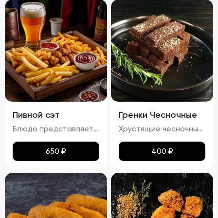
Пивной сэт
Гренки Чесночные
Блюдо представляет собой гармоничный набор закусок к пиву, включающий картофель фри, картофельные дольки, куриные наггетсы и сырные палочки. Все продукты имеют равномерную золотистую корочку без признаков пережарки. Вкус и аромат блюд натуральные, без посторонних привкусов и запахов. Картофель и гренки умеренно посолены, а наггетсы и сырные палочки остаются сочными внутри. Консистенция картофеля фри и долек мягкая внутри и хрустящая снаружи, наггетсы и сырные палочки – нежные и сочные внутри, с хрустящей корочкой.
Хрустящие чесночные гренки – это идеальное сочетание золотистой корочки и нежного аромата чеснока. Каждый кусочек пропитан легким масляным налетом, который подчеркивает насыщенный вкус обжаренного хлеба. Сливочный соус добавляет блюду особую мягкость и кремовую текстуру, а пряности создают изысканное послевкусие. Эти гренки станут отличным дополнением к любому блюду!
650
₽
400
₽