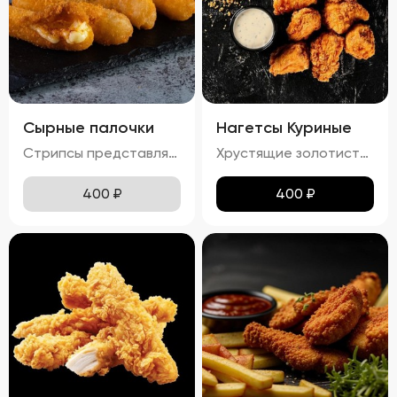
Сырные палочки
Нагетсы Куриные
Стрипсы представляют собой аппетитные палочки из сыра, обжаренные до золотистой корочки. Вкус нежного расплавленного сыра гармонично сочетается с хрустящей панировкой, создавая идеальное сочетание текстур. Продукт отличается приятным ароматом и изысканным вкусом, который обязательно оценят любители сырных закусок.
Хрустящие золотистые нагетсы с легким маслянистым блеском и тонким слоем соуса. Аромат блюда сочетает в себе запах жареного куриного мяса и сладких ноток соуса. Вкус этих нагетсов – гармоничное сочетание сладости и легкой солоноватости, с выраженными нотами куриного мяса. Текстура плотная и хрустящая, с нежным мясом под аппетитной корочкой.
400
₽
400
₽