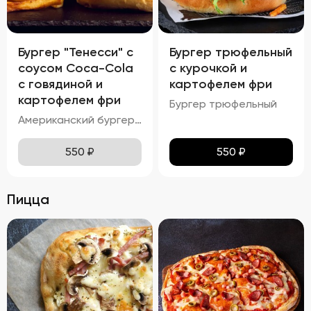
Бургер "Тенесси" с
Бургер трюфельный
соусом Coca-Cola
с курочкой и
с говядиной и
картофелем фри
картофелем фри
Бургер трюфельный
Американский бургер с соусом COCA-COLA
550
₽
550
₽
Пицца