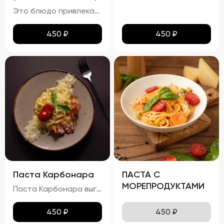
Это блюдо привлекает внимание ярким и аппетитным видом, где разноцветные овощи и кусочки курицы создают гармоничную композицию. Овощи сохраняют свою форму и естественный цвет, а курица равномерно обжарена до золотистой корочки. Болгарский перец, цукини и баклажаны добавляют блюду разнообразные текстуры и оттенки вкуса. Вкус вок с курицей насыщен и многогранен. Сладость болгарского перца плавно переходит в мягкость цукини и баклажана, а устричный и соевый соусы придают блюду пикантность и глубину. Аромат блюда пленяет нотками жареной курицы и свежих овощей, пробуждая аппетит. Консистенция блюда радует своим разнообразием: курица нежная и сочная, овощи слегка хрустят, сохраняя свою структуру, а соус густой и обволакивающий, связывая все ингредиенты воедино.
450
₽
450
₽
Паста Карбонара
ПАСТА С
МОРЕПРОДУКТАМИ
Паста Карбонара выглядит аппетитно, с глянцевыми макаронами, покрытыми сливочно-яичным соусом. Пармезан и базилик добавляют контраст и завершают внешний вид блюда, делая его еще более привлекательным. Вкус пасты Карбонара насыщен сливочными нотками, с оттенками копчёного вкуса грудинки и лёгкими нюансами чеснока и лука. Запах блюда богат и манящ, с ароматами чеснока, лука и пармезана. Консистенция пасты идеальна: макароны упругие (al dente), а соус густой и обволакивает каждую макаронину. Грудинка хрустящая снаружи и нежная внутри, что добавляет блюду особую текстурную сложность.
450
₽
450
₽