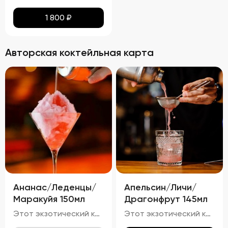
1 800
₽
Авторская коктейльная карта
Ананас/Леденцы/
Апельсин/Личи/
Маракуйя 150мл
Драгонфрут 145мл
Этот экзотический коктейль очарует вас своим светло-золотистым оттенком с лёгким розовым отливом, созданным благодаря ананасу и маракуйе. Яркий аромат тропических фруктов, таких как ананас и маракуйя, с нотками карамели и сладости от леденцов, гармонично дополняется свежестью игристого вина.
Этот экзотический коктейль привлекает внимание своим розово-оранжевым оттенком, полученным от сочетания апельсинового сока и драгонфрукта. Яркий аромат свежих тропических фруктов, таких как личи и драгонфрукт, гармонирует с лёгким цитрусовым ароматом апельсина и тонкими нотками джина с можжевельником.