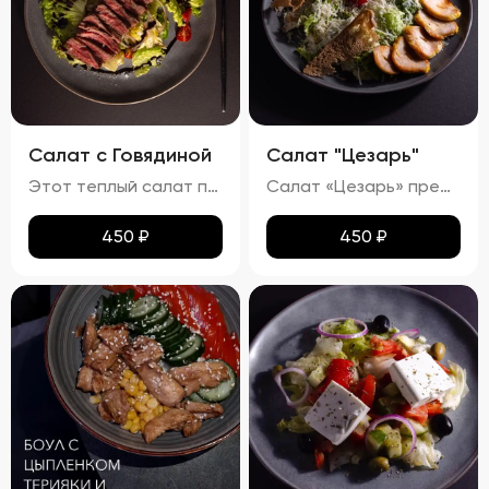
Салат с Говядиной
Салат "Цезарь"
Этот теплый салат поражает своим сочетанием вкусов и ароматов. Кусочки сочной говядины гармонично дополняются мягкими ломтиками баклажанов и спелых помидоров. Равномерно распределённый по поверхности сыра мармезан придаёт блюду изысканную пикантность. Вкус салата насыщен теплом, где каждая составляющая играет свою роль: солоноватая говядина, кислинка помидоров и пряная нотка баклажанов создают идеальный баланс. Ароматы жареной говядины и баклажанов наполняют блюдо особым шармом. Консистенция салата остаётся мягкой благодаря нежному мясу и тушеным овощам, при этом плавленный сыр мармезан добавляет приятного сливочного оттенка.
Салат «Цезарь» представляет собой гармоничное сочетание свежих ингредиентов, создающих неповторимый вкусовой ансамбль. Ярко-зелёные листья салата формируют основу блюда, дополняясь сочными красными помидорами черри и золотистыми гренками. Тонкий слой пармезана равномерно покрывает салат, придавая ему пикантность. Вкусовая палитра раскрывается легким вкусом с нотками чеснока и лимона, а куриное филе добавляет блюду нежную структуру и насыщенный аромат. Помидоры черри радуют своей сладостью и сочностью, подчеркивая свежесть всего салата. Хрустящие гренки завершают композицию, добавляя приятную текстуру. Аромат блюда сочетает в себе свежие ноты зелени, чесночную остроту и теплые оттенки куриного мяса.
450
₽
450
₽