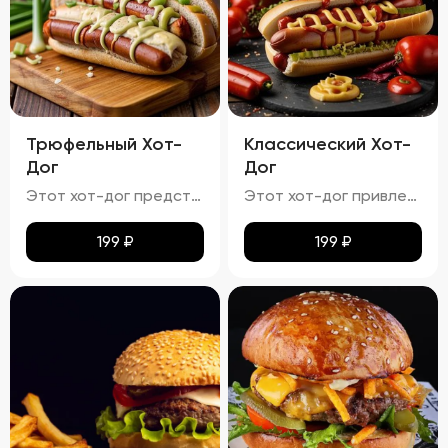
Трюфельный Хот-
Классический Хот-
Дог
Дог
Этот хот-дог представляет собой изысканное сочетание вкуса и текстуры.
Этот хот-дог привлекает внимание своей аппетитностью.
199
₽
199
₽