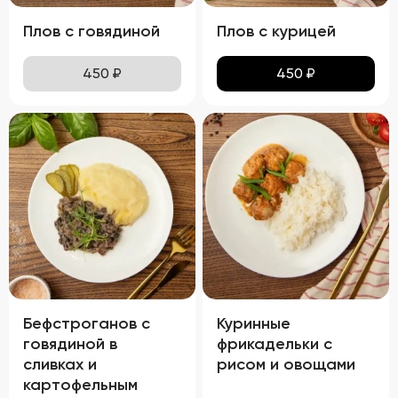
Плов с говядиной
Плов с курицей
450
₽
450
₽
Бефстроганов с
Куринные
говядиной в
фрикадельки с
сливках и
рисом и овощами
картофельным