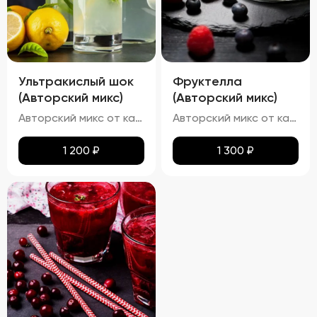
Ультракислый шок
Фруктелла
(Авторский микс)
(Авторский микс)
Авторский микс от кальянных мастеров - Освежающий кислый лимонад с лимонным фрешем
Авторский микс от кальянных мастеров - Твист на известные конфеты - мягкость банана, искрящаяся клубничная начинка и приятная яблочная кислинка
1 200
₽
1 300
₽