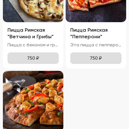
Пицца Римская
Пицца Римская
"Ветчина и Грибы"
"Пепперони"
Пицца с беконом и грибами выглядит невероятно аппетитно, с золотистой корочкой теста и аккуратно распределенными ингредиентами. Моцарелла полностью расплавлена, местами приобретая приятный карамельный оттенок. Ломтики бекона и грибы эффектно выделяются на поверхности, добавляя блюду яркие акценты. Вкус этой пиццы насыщен нотками ветчины и грибов, делая её особенно ароматной и привлекательной. Ветчина хрустящая и солоноватая, а грибы мягкие и ароматные, создавая идеальное сочетание текстур. Аромат пиццы пленяет смесью горячих сыров, бекона и грибов, вызывая желание попробовать её немедленно. Тонкое тесто хрустит внизу, оставаясь мягким и воздушным внутри, обеспечивая комфортное наслаждение каждым укусом. Бекон приятно похрустывает, а грибы остаются мягкими и сочными, добавляя удовольствия от процесса поедания.
Эта пицца с пепперони имеет притягательный внешний вид, с золотистой корочкой теста и равномерно распределённой моцареллой. Пепперони лежат сверху сыра, создавая яркий акцент и добавляя визуальной привлекательности. Блеск оливкового масла и специи делают пиццу ещё более аппетитной. Вкус этой пиццы насыщен острыми нотками пепперони и сладковатыми оттенками томатного соуса. Моцарелла полностью расплавлена, местами приобретая приятный карамельный оттенок. Аромат пиццы пленяет смесью горячих сыров, острого пепперони и оливкового масла, вызывая желание попробовать её немедленно. Тонкое тесто хрустит внизу, оставаясь мягким и воздушным внутри, обеспечивая комфортное наслаждение каждым укусом. Пепперони мягкие и слегка похрустывают, а сыр тянется длинными нитями, добавляя удовольствия от процесса поедания.
750
₽
750
₽