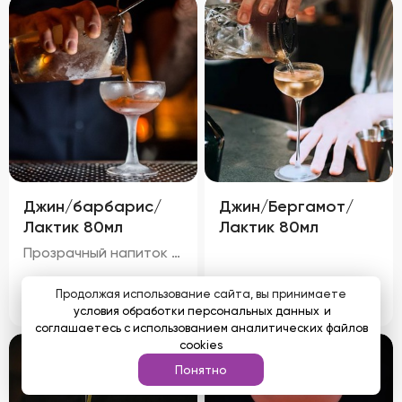
Джин/барбарис/
Джин/Бергамот/
Лактик 80мл
Лактик 80мл
Прозрачный напиток с легким светло-желтым оттенком и золотистыми бликами, обусловленными чаем и барбарисом. Аромат свежий, с преобладанием запаха черного чая и тонких мятных ноток. Цитрусовый оттенок джина гармонично сочетается с характерным запахом барбариса, а молочный аромат лактического кордиала придает напитку мягкость и округлость.
250
₽
250
₽
Продолжая использование сайта, вы принимаете
условия обработки персональных данных
и
соглашаетесь с использованием аналитических файлов
cookies
Понятно