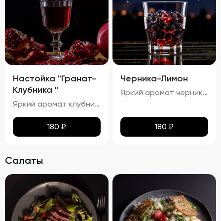
Настойка "Гранат-
Черника-Лимон
Клубника "
Яркий аромат черники и лимона с тонкими нотками сладости.процент спирта в настойке "Черника-Лимон" составляет приблизительно 25,81%.
Яркий аромат клубники и граната с тонкими нотками сладости. процент спирта в настойке "Гранат-Малина" составляет приблизительно 24,24%.
180
₽
180
₽
Салаты