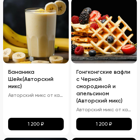
Бананика
Гонгконгские вафли
Шейк(Авторский
с Черной
микс)
смородиной и
апельсином
Авторский микс от кальянных мастеров - Это идеальный баланс нежного аромата спелой клубники и кремовой мякоти зрелых бананов
(Авторский микс)
Авторский микс от каленных мастеров - Известный Вафельный бисквит со вкусом апельсина и ягодкой чёрной смородины
1 200
₽
1 200
₽