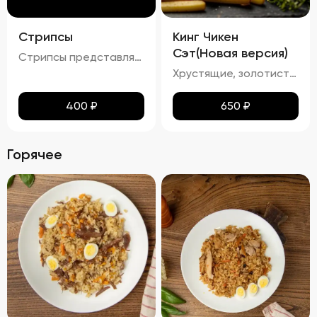
Стрипсы
Кинг Чикен
Сэт(Новая версия)
Стрипсы представляют собой кусочки куриного филе, обжаренные до золотистой корочки. Внешне они выглядят аппетитно, с равномерной золотистой окраской, без признаков пережарки. Вкус мяса насыщенный, сочный и ароматный, без каких-либо посторонних привкусов и запахов. Консистенция стрипсов идеальна: внутри мясо остается мягким и нежным, а снаружи образуется приятная хрустящая корочка. Это блюдо отлично сочетается с различными соусами и гарнирами, добавляя пикантности любому столу.
Хрустящие, золотистые наггетсы, стрипсы и картофель фри с легким маслянистым блеском. Аромат блюда сочетает в себе ноты жареной курицы и свежего картофеля. Вкус сбалансирован между сладостью и легкой солоноватостью, подчеркивая естественные оттенки жареной курицы и картофеля. Текстура продуктов плотная и хрустящая, создавая приятное ощущение при каждом укусе.
400
₽
650
₽
Горячее