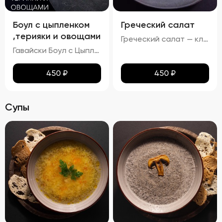
Боул с цыпленком
Греческий салат
,терияки и овощами
Греческий салат — классика средиземноморской кухни, олицетворяющий солнце Греции и щедрость природы. Этот салат привлекает своей простотой и ярким вкусом, идеально гармонируя с любыми блюдами. Его насыщенный аромат свежих овощей, насыщенный вкус сыра Фета и приятное послевкусие черных маслин создадут атмосферу уютного отдыха на берегу моря.
Гавайски Боул с Цыпленком от Бренд Шефа
450
₽
450
₽
Супы