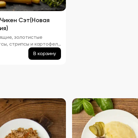
 Чикен Сэт(Новая
ия)
ящие, золотистые
тсы, стрипсы и картофель
 легким маслянистым
В корзину
ом. Аромат блюда
ает в себе ноты жареной
ы и свежего картофеля.
сбалансирован между
стью и легкой
оватостью, подчеркивая
твенные оттенки
ой курицы и картофеля.
ура продуктов плотная и
ящая, создавая приятное
ние при каждом укусе.