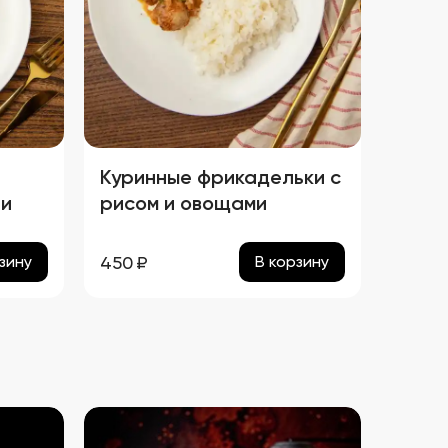
Куринные фрикадельки с
 и
рисом и овощами
е
450
₽
зину
В корзину