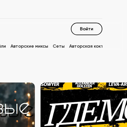
Войти
йли
Авторские миксы
Сеты
Авторская коктейльная к