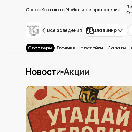
П
О нас
Контакты
Мобильное приложение
От
Все заведения
Владимир
Стартеры
Горячее
Настойки
Салаты
Новости
Акции