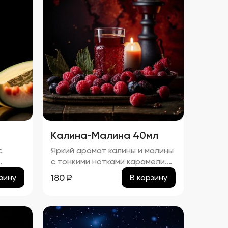
Калина-Малина 40мл
с
Яркий аромат калины и малины
с тонкими нотками карамели.
йке
процент спирта в настойке
180
₽
зину
В корзину
"Калина-Малина" составляет
приблизительно 23,54%.