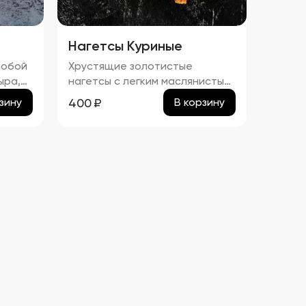
Нагетсы Куриные
собой
Хрустящие золотистые
ыра,
нагетсы с легким маслянистым
ой
блеском и тонким слоем соуса.
400
₽
зину
В корзину
Аромат блюда сочетает в
себе запах жареного куриного
с
мяса и сладких ноток соуса.
Вкус этих нагетсов –
гармоничное сочетание
укт
сладости и легкой
солоноватости, с
выраженными нотами куриного
льно
мяса. Текстура плотная и
хрустящая, с нежным мясом
под аппетитной корочкой.