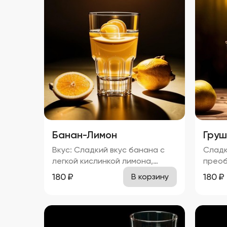
Банан-Лимон
Груш
Вкус: Сладкий вкус банана с
Сладк
легкой кислинкой лимона,
преоб
молочный оттенок и
барба
180
₽
180
₽
В корзину
характерный привкус водки.
черно
Запах: Аромат банана и
оттен
лимона с нотками молока и
сахара. Запах: Яркий
алкоголя. 20%
груши