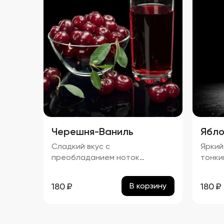
нотками
спирт
Барба
прибл
Черешня-Ваниль
Ябло
Сладкий вкус с
Яркий
преобладанием ноток
тонки
черешни и ванили, с легким
проце
оттенком тростникового
"Ябло
180
₽
180
₽
В корзину
сахара. Запах: Яркий аромат
прибл
черешни и ванили с тонкими
нотками сладости.