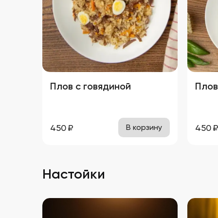
соусами и гарнирами,
добавляя пикантности любому
столу.
Плов с говядиной
Плов
450
₽
450
В корзину
Настойки