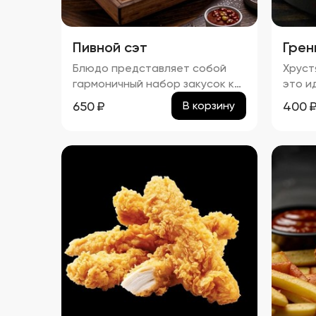
Пивной сэт
Грен
Блюдо представляет собой
Хруст
гармоничный набор закусок к
это и
пиву, включающий картофель
золот
650
₽
400
В корзину
фри, картофельные дольки,
арома
куриные наггетсы и сырные
кусоч
палочки. Все продукты имеют
масля
равномерную золотистую
подче
корочку без признаков
вкус 
пережарки. Вкус и аромат
Сливо
блюд натуральные, без
блюду
посторонних привкусов и
кремо
запахов. Картофель и гренки
созда
умеренно посолены, а
после
наггетсы и сырные палочки
стану
остаются сочными внутри.
к люб
Консистенция картофеля фри и