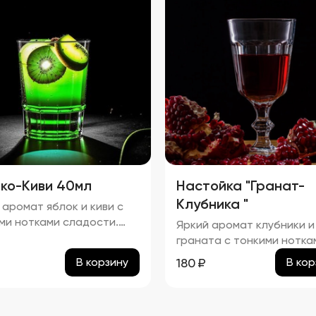
 черного чая. процент
а в настойке "Груша-
рис" составляет
изительно 29,74%.
ко-Киви 40мл
Настойка "Гранат-
Клубника "
 аромат яблок и киви с
ми нотками сладости.
Яркий аромат клубники и
нт спирта в настойке
граната с тонкими нотка
ко-Киви" составляет
сладости. процент спирт
180
₽
В корзину
В кор
изительно 24,22%
настойке "Гранат-Малин
составляет приблизител
24,24%.