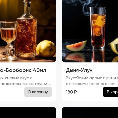
а-Барбарис 40мл
Дыня-Улун
о-кислый вкус с
Вкус:Яркий аромат дыни 
ладанием ноток груши и
оттенками зеленого чая.
риса, с легкой горчинкой
процент спирта в насто
180
₽
В корзину
В кор
го чая и карамельным
"Дыня-Улун" составляет
ком тростникового
приблизительно 34,67%.
 аромат
 и барбариса с тонкими