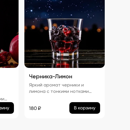
Черника-Лимон
Яркий аромат черники и
лимона с тонкими нотками
сладости.процент спирта в
ми
настойке "Черника-Лимон"
а в
180
₽
зину
В корзину
составляет приблизительно
а"
25,81%.
ьно