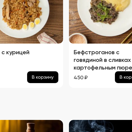
 с курицей
Бефстроганов с
говядиной в сливках
картофельным пюр
₽
450
₽
В корзину
В кор