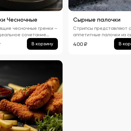
ки Чесночные
Сырные палочки
ящие чесночные гренки –
Стрипсы представляют 
деальное сочетание
аппетитные палочки из с
истой корочки и нежного
обжаренные до золотист
₽
400
₽
В корзину
В кор
та чеснока. Каждый
корочки. Вкус нежного
ек пропитан легким
расплавленного сыра
ным налетом, который
гармонично сочетается 
ркивает насыщенный
хрустящей панировкой,
обжаренного хлеба.
создавая идеальное
чный соус добавляет
сочетание текстур. Прод
 особую мягкость и
отличается приятным
вую текстуру, а пряности
ароматом и изысканным
ют изысканное
вкусом, который обязате
вкусие. Эти гренки
оценят любители сырных
т отличным дополнением
закусок.
ому блюду!