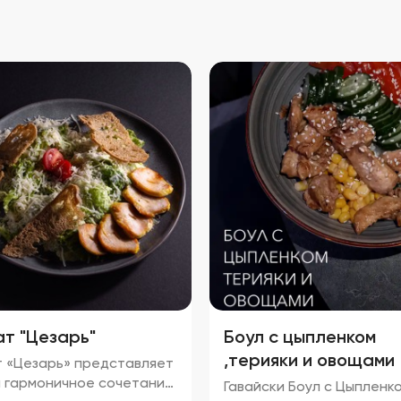
т "Цезарь"
Боул с цыпленком
,терияки и овощами
 «Цезарь» представляет
 гармоничное сочетание
Гавайски Боул с Цыпленк