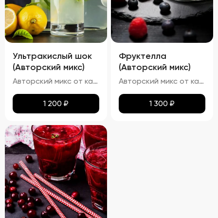
Ультракислый шок
Фруктелла
(Авторский микс)
(Авторский микс)
Авторский микс от кальянных мастеров - Освежающий кислый лимонад с лимонным фрешем
Авторский микс от кальянных мастеров - Твист на известные конфеты - мягкость банана, искрящаяся клубничная начинка и приятная яблочная кислинка
1 200
₽
1 300
₽