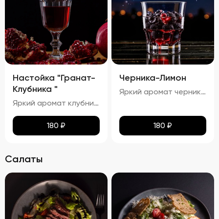
Настойка "Гранат-
Черника-Лимон
Клубника "
Яркий аромат черники и лимона с тонкими нотками сладости.процент спирта в настойке "Черника-Лимон" составляет приблизительно 25,81%.
Яркий аромат клубники и граната с тонкими нотками сладости. процент спирта в настойке "Гранат-Малина" составляет приблизительно 24,24%.
180
₽
180
₽
Салаты