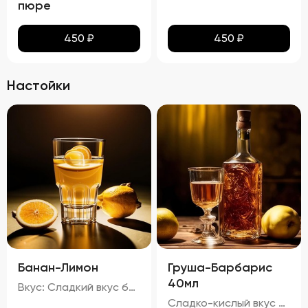
пюре
450
₽
450
₽
Настойки
Банан-Лимон
Груша-Барбарис
40мл
Вкус: Сладкий вкус банана с легкой кислинкой лимона, молочный оттенок и характерный привкус водки. Запах: Аромат банана и лимона с нотками молока и алкоголя. 20%
Сладко-кислый вкус с преобладанием ноток груши и барбариса, с легкой горчинкой черного чая и карамельным оттенком тростникового сахара. Запах: Яркий аромат груши и барбариса с тонкими нотками черного чая. процент спирта в настойке "Груша-Барбарис" составляет приблизительно 29,74%.