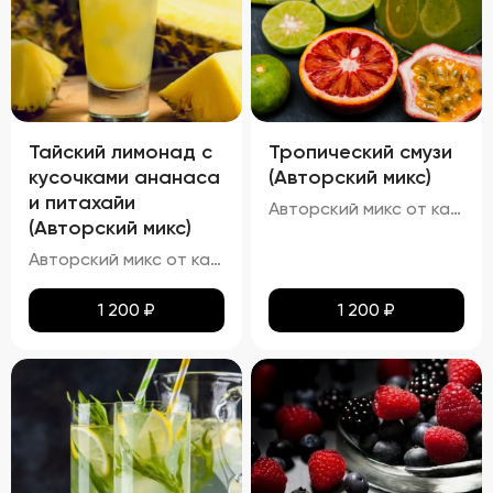
Тайский лимонад с
Тропический смузи
кусочками ананаса
(Авторский микс)
и питахайи
Авторский микс от кальянных мастеров - Тропический коктейль на основе ананаса с добавлением ягоды асаи, малины ,лайма и кусочков дыни
(Авторский микс)
Авторский микс от кальянных мастеров - Свежий коктейль с ярким ананасовым шейком и ноткой питахайи
1 200
₽
1 200
₽