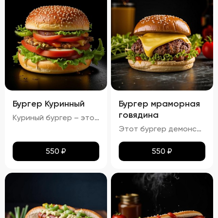
Бургер Куринный
Бургер мраморная
говядина
Куриный бургер – это воплощение идеального сочетания вкуса и текстуры. Аккуратно уложенные слои создают аппетитный внешний вид, где золотисто-коричневая котлета соседствует с яркими красными помидорами, зелеными огурцами и белым салатом с легкими зеленоватыми оттенками. Булочка имеет привлекательную золотистую корочку, оставаясь мягкой внутри и хрустящей снаружи. Аромат свежего хлеба, курицы и пикантных соусов создает приятный букет, который дополняется сбалансированным вкусом: мягкая куриная котлета, освежающие овощи и насыщенный вкус соусов делают каждый укус незабываемым.
Этот бургер демонстрирует идеальное сочетание вкуса и текстуры. Котлета обладает насыщенным вкусом, овощи обеспечивают свежесть и хрусткость, а сыр добавляет сливочную мягкость. Булочка имеет золотистый оттенок и хрустящую корочку, создавая ощущение комфорта и удовольствия. Соусы придают блюду дополнительные оттенки вкуса, а булочка поддерживает баланс между мягкостью и хрусткостью.
550
₽
550
₽