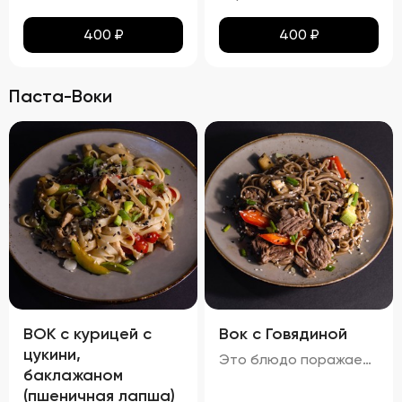
400
₽
400
₽
Паста-Воки
ВОК с курицей с
Вок с Говядиной
цукини,
Это блюдо поражает своими яркими красками и аппетитным видом. Говядина равномерно обжарена до золотистой корочки, а овощи сохраняют свою свежесть и привлекательность. Мягкая, но не переваренная лапша служит идеальной основой для сочетания всех ингредиентов. Кинза и кунжут добавляют завершающий штрих, делая блюдо еще более соблазнительным. Вкус вок с говядиной богат и сбалансирован. Мясо источает насыщенный аромат, болгарский перец привносит сладкие нотки, а устричный и соевый соусы добавляют пикантности. Свежий вкус кинзы подчеркивает гармонию всех компонентов. Аромат блюда завораживает, наполняя пространство нотками чеснока и жареного мяса. Консистенция блюда тоже радует: говядина нежная и сочная, овощи слегка хрустят, а лапша мягкая и эластичная. Цукини сохраняют свою форму и текстуру, добавляя блюду дополнительный объем и разнообразие.
баклажаном
(пшеничная лапша)