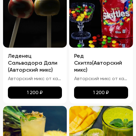
Леденец
Ред
Сальвадора Дали
Скитлз(Авторский
(Авторский микс)
микс)
Авторский микс от кальянных мастеров - Авторский Твист наших резидентов, Chupa Chups- Этот освежающий напиток в точности имитирует вкус леденца "Чупа Чупс" со вкусом винограда и чёрной смородины
Авторский микс от кальянных мастеров - Вкусный мир Skittles -- попробуй радугу
1 200
₽
1 200
₽