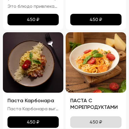
Это блюдо привлекает внимание ярким и аппетитным видом, где разноцветные овощи и кусочки курицы создают гармоничную композицию. Овощи сохраняют свою форму и естественный цвет, а курица равномерно обжарена до золотистой корочки. Болгарский перец, цукини и баклажаны добавляют блюду разнообразные текстуры и оттенки вкуса. Вкус вок с курицей насыщен и многогранен. Сладость болгарского перца плавно переходит в мягкость цукини и баклажана, а устричный и соевый соусы придают блюду пикантность и глубину. Аромат блюда пленяет нотками жареной курицы и свежих овощей, пробуждая аппетит. Консистенция блюда радует своим разнообразием: курица нежная и сочная, овощи слегка хрустят, сохраняя свою структуру, а соус густой и обволакивающий, связывая все ингредиенты воедино.
450
₽
450
₽
Паста Карбонара
ПАСТА С
МОРЕПРОДУКТАМИ
Паста Карбонара выглядит аппетитно, с глянцевыми макаронами, покрытыми сливочно-яичным соусом. Пармезан и базилик добавляют контраст и завершают внешний вид блюда, делая его еще более привлекательным. Вкус пасты Карбонара насыщен сливочными нотками, с оттенками копчёного вкуса грудинки и лёгкими нюансами чеснока и лука. Запах блюда богат и манящ, с ароматами чеснока, лука и пармезана. Консистенция пасты идеальна: макароны упругие (al dente), а соус густой и обволакивает каждую макаронину. Грудинка хрустящая снаружи и нежная внутри, что добавляет блюду особую текстурную сложность.
450
₽
450
₽