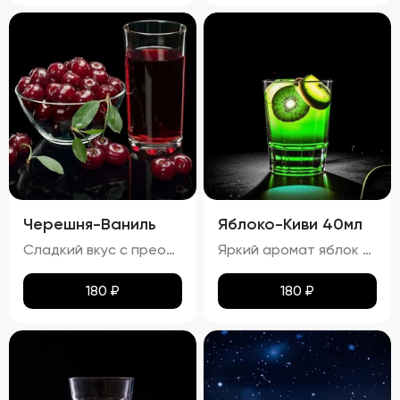
Черешня-Ваниль
Яблоко-Киви 40мл
Сладкий вкус с преобладанием ноток черешни и ванили, с легким оттенком тростникового сахара. Запах: Яркий аромат черешни и ванили с тонкими нотками сладости.
Яркий аромат яблок и киви с тонкими нотками сладости. процент спирта в настойке "Яблоко-Киви" составляет приблизительно 24,22%
180
₽
180
₽