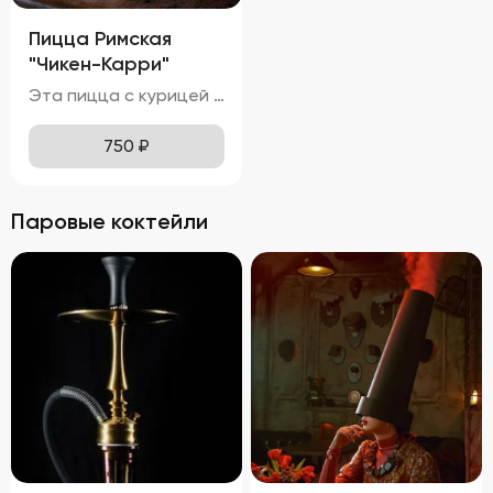
Пицца Римская
"Чикен-Карри"
Эта пицца с курицей и красным луком обладает привлекательным внешним видом, с золотисто-коричневой корочкой теста и равномерным распределением ингредиентов. Расплавленная моцарелла покрывает поверхность пиццы, местами приобретая приятный карамельный оттенок. Ломтики красного лука и кусочки курицы красиво выделяются на фоне сыра, добавляя блюду яркие акценты. Вкус этой пиццы насыщен нотками карри и томатов, что делает её особенно ароматной и аппетитной. Нежная и сочная курица прекрасно сочетается с тягучей и слегка солоноватой моцареллой, создавая идеальное сочетание текстур. Аромат пиццы пленяет смесью специй карри, свежих томатов и горячего сыра, вызывая желание попробовать её немедленно. Тонкое тесто хрустит внизу, оставаясь мягким и воздушным внутри, обеспечивая комфортное наслаждение каждым укусом. Курица буквально тает во рту, а сыр растягивается длинными нитями, добавляя удовольствия от процесса поедания.
750
₽
Паровые коктейли