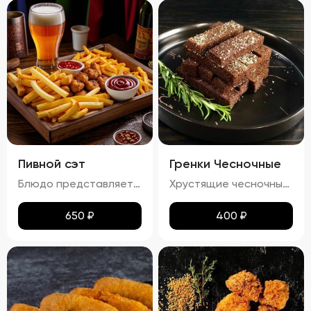
Пивной сэт
Гренки Чесночные
Блюдо представляет собой гармоничный набор закусок к пиву, включающий картофель фри, картофельные дольки, куриные наггетсы и сырные палочки. Все продукты имеют равномерную золотистую корочку без признаков пережарки. Вкус и аромат блюд натуральные, без посторонних привкусов и запахов. Картофель и гренки умеренно посолены, а наггетсы и сырные палочки остаются сочными внутри. Консистенция картофеля фри и долек мягкая внутри и хрустящая снаружи, наггетсы и сырные палочки – нежные и сочные внутри, с хрустящей корочкой.
Хрустящие чесночные гренки – это идеальное сочетание золотистой корочки и нежного аромата чеснока. Каждый кусочек пропитан легким масляным налетом, который подчеркивает насыщенный вкус обжаренного хлеба. Сливочный соус добавляет блюду особую мягкость и кремовую текстуру, а пряности создают изысканное послевкусие. Эти гренки станут отличным дополнением к любому блюду!
650
₽
400
₽