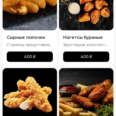
Сырные палочки
Нагетсы Куриные
Стрипсы представляют собой аппетитные палочки из сыра, обжаренные до золотистой корочки. Вкус нежного расплавленного сыра гармонично сочетается с хрустящей панировкой, создавая идеальное сочетание текстур. Продукт отличается приятным ароматом и изысканным вкусом, который обязательно оценят любители сырных закусок.
Хрустящие золотистые нагетсы с легким маслянистым блеском и тонким слоем соуса. Аромат блюда сочетает в себе запах жареного куриного мяса и сладких ноток соуса. Вкус этих нагетсов – гармоничное сочетание сладости и легкой солоноватости, с выраженными нотами куриного мяса. Текстура плотная и хрустящая, с нежным мясом под аппетитной корочкой.
400
₽
400
₽