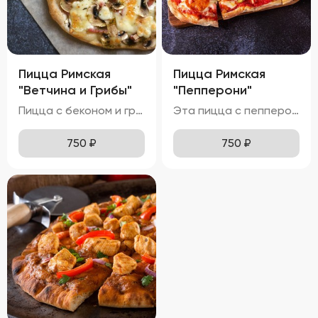
Пицца Римская
Пицца Римская
"Ветчина и Грибы"
"Пепперони"
Пицца с беконом и грибами выглядит невероятно аппетитно, с золотистой корочкой теста и аккуратно распределенными ингредиентами. Моцарелла полностью расплавлена, местами приобретая приятный карамельный оттенок. Ломтики бекона и грибы эффектно выделяются на поверхности, добавляя блюду яркие акценты. Вкус этой пиццы насыщен нотками ветчины и грибов, делая её особенно ароматной и привлекательной. Ветчина хрустящая и солоноватая, а грибы мягкие и ароматные, создавая идеальное сочетание текстур. Аромат пиццы пленяет смесью горячих сыров, бекона и грибов, вызывая желание попробовать её немедленно. Тонкое тесто хрустит внизу, оставаясь мягким и воздушным внутри, обеспечивая комфортное наслаждение каждым укусом. Бекон приятно похрустывает, а грибы остаются мягкими и сочными, добавляя удовольствия от процесса поедания.
Эта пицца с пепперони имеет притягательный внешний вид, с золотистой корочкой теста и равномерно распределённой моцареллой. Пепперони лежат сверху сыра, создавая яркий акцент и добавляя визуальной привлекательности. Блеск оливкового масла и специи делают пиццу ещё более аппетитной. Вкус этой пиццы насыщен острыми нотками пепперони и сладковатыми оттенками томатного соуса. Моцарелла полностью расплавлена, местами приобретая приятный карамельный оттенок. Аромат пиццы пленяет смесью горячих сыров, острого пепперони и оливкового масла, вызывая желание попробовать её немедленно. Тонкое тесто хрустит внизу, оставаясь мягким и воздушным внутри, обеспечивая комфортное наслаждение каждым укусом. Пепперони мягкие и слегка похрустывают, а сыр тянется длинными нитями, добавляя удовольствия от процесса поедания.
750
₽
750
₽