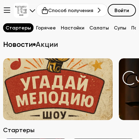
Способ получения
Войти
Стартеры
Горячее
Настойки
Салаты
Супы
Па
Новости
Акции
Стартеры