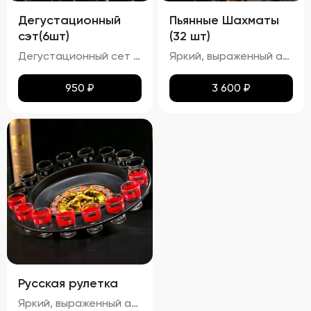
Дегустационный
Пьянные Шахматы
сэт(6шт)
(32 шт)
Дегустационный сет из шести настоек представляет собой набор различных видов настоек, предназначенных для дегустации. Органолептическая оценка таких напитков включает анализ их внешнего вида, аромата, вкуса и послевкусия. Должны ощущаться характерные ноты используемых ингредиентов ( ягод, фруктов и т.п.). Гармоничность: Ароматы компонентов должны сочетаться между собой, создавая сбалансированный букет. Вкус: Сладость/горечь/кислота: В зависимости от рецепта настойки могут иметь сладковатый, горьковатый или кисловатый вкус. Терпкость: Некоторые настойки могут обладать терпким вкусом.(гранат-малина) Послевкусие: Должно быть продолжительным и приятным, раскрывающим дополнительные оттенки вкусов.
Яркий, выраженный аромат основного фрукта или ягоды, с дополнительными нотками других ингредиентов (например, ваниль, улун, барбарис). Вкус: Сбалансированный вкус, где основной акцент сделан на фруктовом или ягодном компоненте, с гармоничным дополнением других ингредиентов. Алкоголь должен быть хорошо интегрированным, не перебивая остальные вкусы.
950
₽
3 600
₽
Русская рулетка
Яркий, выраженный аромат основного фрукта или ягоды, с дополнительными нотками других ингредиентов (например, ваниль, улун, барбарис). Вкус: Сбалансированный вкус, где основной акцент сделан на фруктовом или ягодном компоненте, с гармоничным дополнением других ингредиентов. Алкоголь должен быть хорошо интегрированным, не перебивая остальные вкусы. Текстура: Гладкая, без резкого спиртового послевкусия. Настойки должны быть достаточно крепкими, но при этом мягкими для питья.