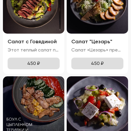
Салат с Говядиной
Салат "Цезарь"
Этот теплый салат поражает своим сочетанием вкусов и ароматов. Кусочки сочной говядины гармонично дополняются мягкими ломтиками баклажанов и спелых помидоров. Равномерно распределённый по поверхности сыра мармезан придаёт блюду изысканную пикантность. Вкус салата насыщен теплом, где каждая составляющая играет свою роль: солоноватая говядина, кислинка помидоров и пряная нотка баклажанов создают идеальный баланс. Ароматы жареной говядины и баклажанов наполняют блюдо особым шармом. Консистенция салата остаётся мягкой благодаря нежному мясу и тушеным овощам, при этом плавленный сыр мармезан добавляет приятного сливочного оттенка.
Салат «Цезарь» представляет собой гармоничное сочетание свежих ингредиентов, создающих неповторимый вкусовой ансамбль. Ярко-зелёные листья салата формируют основу блюда, дополняясь сочными красными помидорами черри и золотистыми гренками. Тонкий слой пармезана равномерно покрывает салат, придавая ему пикантность. Вкусовая палитра раскрывается легким вкусом с нотками чеснока и лимона, а куриное филе добавляет блюду нежную структуру и насыщенный аромат. Помидоры черри радуют своей сладостью и сочностью, подчеркивая свежесть всего салата. Хрустящие гренки завершают композицию, добавляя приятную текстуру. Аромат блюда сочетает в себе свежие ноты зелени, чесночную остроту и теплые оттенки куриного мяса.
450
₽
450
₽