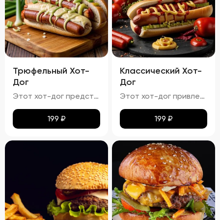
Трюфельный Хот-
Классический Хот-
Дог
Дог
Этот хот-дог представляет собой изысканное сочетание вкуса и текстуры.
Этот хот-дог привлекает внимание своей аппетитностью.
199
₽
199
₽