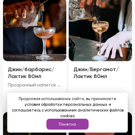
Джин/барбарис/
Джин/Бергамот/
Лактик 80мл
Лактик 80мл
Прозрачный напиток с легким светло-желтым оттенком и золотистыми бликами, обусловленными чаем и барбарисом. Аромат свежий, с преобладанием запаха черного чая и тонких мятных ноток. Цитрусовый оттенок джина гармонично сочетается с характерным запахом барбариса, а молочный аромат лактического кордиала придает напитку мягкость и округлость.
250
₽
250
₽
Продолжая использование сайта, вы принимаете
условия обработки персональных данных
и
соглашаетесь с использованием аналитических файлов
cookies
Понятно