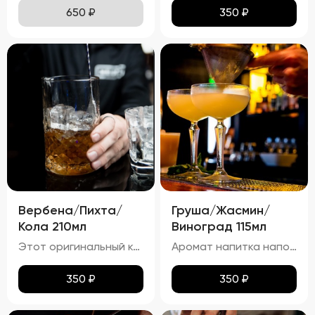
650
₽
350
₽
Вербена/Пихта/
Груша/Жасмин/
Кола 210мл
Виноград 115мл
Этот оригинальный коктейль отличается тёмно-красным оттенком, который образуется благодаря сочетанию малины и колы. Аромат цитруса от лимонной цедры и свежий хвойный запах пихты создают уникальную комбинацию, усиливаемую сладким ароматом малины и морошки, а также лёгким пряным запахом корицы. На вкус коктейль освежает сочетанием лимона и малины, дополненных сладостью колы. Хвойные ноты пихты придают напитку уникальный лесной акцент, а корица добавляет тёплую пряность. Газированная текстура благодаря коле делает этот коктейль особенно освежающим, а большое количество льда сохраняет его холодным и бодрящим.
Аромат напитка наполнен букетом жасмина, с оттенками груши и винограда. Виски добавляет лёгкий оттенок дубовой древесины и пряностей.
350
₽
350
₽