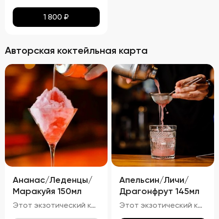
1 800
₽
Авторская коктейльная карта
Ананас/Леденцы/
Апельсин/Личи/
Маракуйя 150мл
Драгонфрут 145мл
Этот экзотический коктейль очарует вас своим светло-золотистым оттенком с лёгким розовым отливом, созданным благодаря ананасу и маракуйе. Яркий аромат тропических фруктов, таких как ананас и маракуйя, с нотками карамели и сладости от леденцов, гармонично дополняется свежестью игристого вина.
Этот экзотический коктейль привлекает внимание своим розово-оранжевым оттенком, полученным от сочетания апельсинового сока и драгонфрукта. Яркий аромат свежих тропических фруктов, таких как личи и драгонфрукт, гармонирует с лёгким цитрусовым ароматом апельсина и тонкими нотками джина с можжевельником.