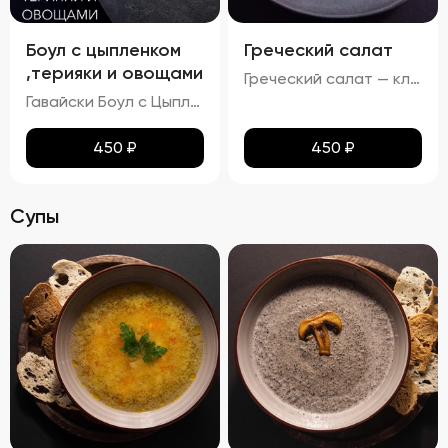
Боул с цыпленком
Греческий салат
,терияки и овощами
Греческий салат — классика средиземноморской кухни, олицетворяющий солнце Греции и щедрость природы. Этот салат привлекает своей простотой и ярким вкусом, идеально гармонируя с любыми блюдами. Его насыщенный аромат свежих овощей, насыщенный вкус сыра Фета и приятное послевкусие черных маслин создадут атмосферу уютного отдыха на берегу моря.
Гавайски Боул с Цыпленком от Бренд Шефа
450
₽
450
₽
Супы