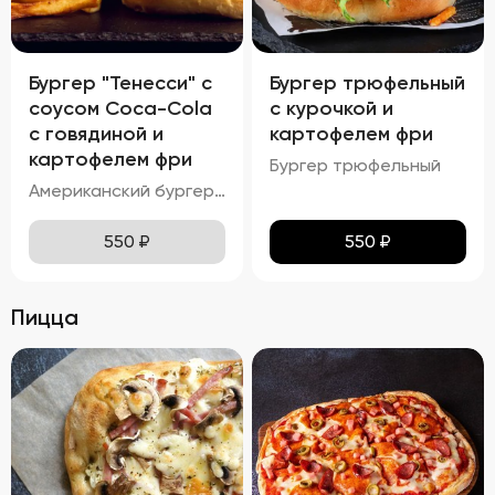
Бургер "Тенесси" с
Бургер трюфельный
соусом Coca-Cola
с курочкой и
с говядиной и
картофелем фри
картофелем фри
Бургер трюфельный
Американский бургер с соусом COCA-COLA
550
₽
550
₽
Пицца