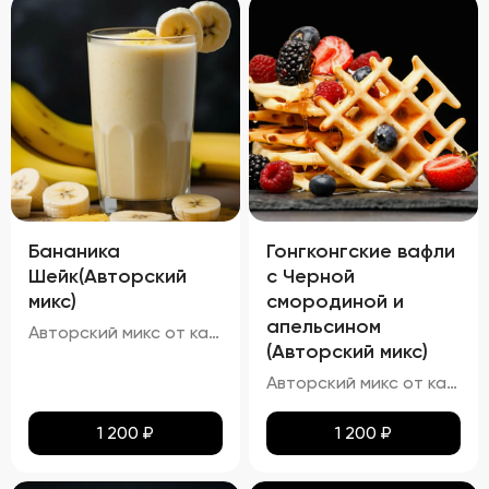
Бананика
Гонгконгские вафли
Шейк(Авторский
с Черной
микс)
смородиной и
апельсином
Авторский микс от кальянных мастеров - Это идеальный баланс нежного аромата спелой клубники и кремовой мякоти зрелых бананов
(Авторский микс)
Авторский микс от каленных мастеров - Известный Вафельный бисквит со вкусом апельсина и ягодкой чёрной смородины
1 200
₽
1 200
₽