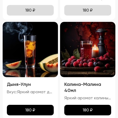
180
₽
180
₽
Дыня-Улун
Калина-Малина
40мл
Вкус:Яркий аромат дыни с оттенками зеленого чая. процент спирта в настойке "Дыня-Улун" составляет приблизительно 34,67%.
Яркий аромат калины и малины с тонкими нотками карамели. процент спирта в настойке "Калина-Малина" составляет приблизительно 23,54%.
180
₽
180
₽