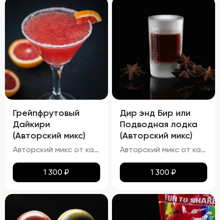
Грейпфрутовый
Дир энд Бир или
Дайкири
Подводная лодка
(Авторский микс)
(Авторский микс)
Авторский микс от кальянных мастеров - Авторский Твист наших резидентов, В основе свежевыжатый сок сицилийского грейпфрута ,в дополнение ему карибский белый ром настоенный на цедре ультра-кислого лимона и банановый мякоти
Авторский микс от кальянных мастеров-"Подводная лодка Согласно легенде этот коктейль появился в Финляндии. Скандинавы первыми решились смешать Егермейстер с пивом (светлым или темным). Название символизирует глубокое погружение после нескольких порций принятого «на грудь» коктейля. По степени воздействия похож на русского «Ерша». В Америке напиток называют «Deer & Beer»
1 300
₽
1 300
₽