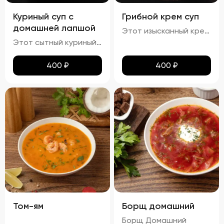
Куриный суп с
Грибной крем суп
домашней лапшой
Этот изысканный крем-суп отличается гладкой, бархатистой текстурой, которая обволакивает ваши вкусовые рецепторы. Насыщенный аромат грибов сочетается с мягкими сливочными нотами, создавая гармоничное сочетание вкусов. Поверхность крема украшена капельками зелёного масла и мелко нарезанной зеленью, что добавляет блюду утончённости. Подается с хрустящими гренками, идеально дополняющими нежную текстуру супа.
Этот сытный куриный суп сочетает в себе насыщенный вкус и разнообразные текстуры. Бульон густой и кремообразный, с мягкими кусочками куриного мяса и овощей, таких как морковь и лук, которые добавляют глубины вкуса. Макароны сохраняют мягкость и эластичность, придавая супу приятную кремовую текстуру. Петрушка добавляет свежие травяные ноты, подчеркивая богатство вкуса этого классического блюда.
400
₽
400
₽
Том-ям
Борщ домашний
Борщ Домашний