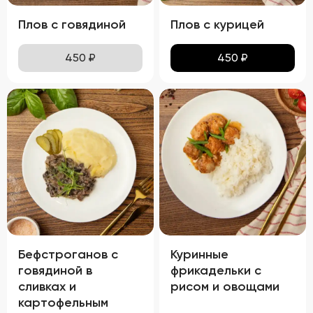
Плов с говядиной
Плов с курицей
450
₽
450
₽
Бефстроганов с
Куринные
говядиной в
фрикадельки с
сливках и
рисом и овощами
картофельным