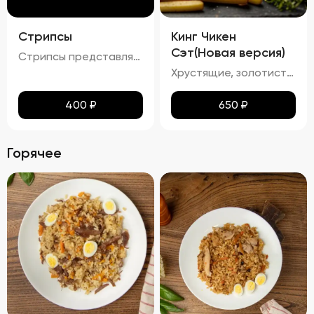
Стрипсы
Кинг Чикен
Сэт(Новая версия)
Стрипсы представляют собой кусочки куриного филе, обжаренные до золотистой корочки. Внешне они выглядят аппетитно, с равномерной золотистой окраской, без признаков пережарки. Вкус мяса насыщенный, сочный и ароматный, без каких-либо посторонних привкусов и запахов. Консистенция стрипсов идеальна: внутри мясо остается мягким и нежным, а снаружи образуется приятная хрустящая корочка. Это блюдо отлично сочетается с различными соусами и гарнирами, добавляя пикантности любому столу.
Хрустящие, золотистые наггетсы, стрипсы и картофель фри с легким маслянистым блеском. Аромат блюда сочетает в себе ноты жареной курицы и свежего картофеля. Вкус сбалансирован между сладостью и легкой солоноватостью, подчеркивая естественные оттенки жареной курицы и картофеля. Текстура продуктов плотная и хрустящая, создавая приятное ощущение при каждом укусе.
400
₽
650
₽
Горячее