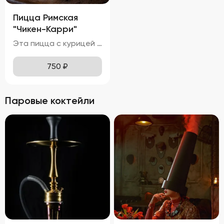
Пицца Римская
"Чикен-Карри"
Эта пицца с курицей и красным луком обладает привлекательным внешним видом, с золотисто-коричневой корочкой теста и равномерным распределением ингредиентов. Расплавленная моцарелла покрывает поверхность пиццы, местами приобретая приятный карамельный оттенок. Ломтики красного лука и кусочки курицы красиво выделяются на фоне сыра, добавляя блюду яркие акценты. Вкус этой пиццы насыщен нотками карри и томатов, что делает её особенно ароматной и аппетитной. Нежная и сочная курица прекрасно сочетается с тягучей и слегка солоноватой моцареллой, создавая идеальное сочетание текстур. Аромат пиццы пленяет смесью специй карри, свежих томатов и горячего сыра, вызывая желание попробовать её немедленно. Тонкое тесто хрустит внизу, оставаясь мягким и воздушным внутри, обеспечивая комфортное наслаждение каждым укусом. Курица буквально тает во рту, а сыр растягивается длинными нитями, добавляя удовольствия от процесса поедания.
750
₽
Паровые коктейли