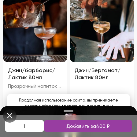
Джин/барбарис/
Джин/Бергамот/
Лактик 80мл
Лактик 80мл
Прозрачный напиток с легким светло-желтым оттенком и золотистыми бликами, обусловленными чаем и барбарисом. Аромат свежий, с преобладанием запаха черного чая и тонких мятных ноток. Цитрусовый оттенок джина гармонично сочетается с характерным запахом барбариса, а молочный аромат лактического кордиала придает напитку мягкость и округлость.
250
₽
250
₽
Продолжая использование сайта, вы принимаете
условия обработки персональных данных
и
соглашаетесь с использованием аналитических файлов
cookies
Добавить за
400
₽
Понятно