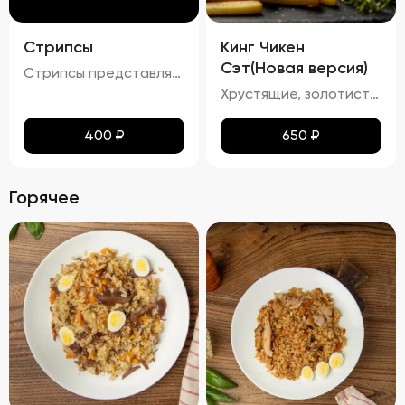
Стрипсы
Кинг Чикен
Сэт(Новая версия)
Стрипсы представляют собой кусочки куриного филе, обжаренные до золотистой корочки. Внешне они выглядят аппетитно, с равномерной золотистой окраской, без признаков пережарки. Вкус мяса насыщенный, сочный и ароматный, без каких-либо посторонних привкусов и запахов. Консистенция стрипсов идеальна: внутри мясо остается мягким и нежным, а снаружи образуется приятная хрустящая корочка. Это блюдо отлично сочетается с различными соусами и гарнирами, добавляя пикантности любому столу.
Хрустящие, золотистые наггетсы, стрипсы и картофель фри с легким маслянистым блеском. Аромат блюда сочетает в себе ноты жареной курицы и свежего картофеля. Вкус сбалансирован между сладостью и легкой солоноватостью, подчеркивая естественные оттенки жареной курицы и картофеля. Текстура продуктов плотная и хрустящая, создавая приятное ощущение при каждом укусе.
400
₽
650
₽
Горячее