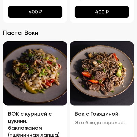
400
₽
400
₽
Паста-Воки
ВОК с курицей с
Вок с Говядиной
цукини,
Это блюдо поражает своими яркими красками и аппетитным видом. Говядина равномерно обжарена до золотистой корочки, а овощи сохраняют свою свежесть и привлекательность. Мягкая, но не переваренная лапша служит идеальной основой для сочетания всех ингредиентов. Кинза и кунжут добавляют завершающий штрих, делая блюдо еще более соблазнительным. Вкус вок с говядиной богат и сбалансирован. Мясо источает насыщенный аромат, болгарский перец привносит сладкие нотки, а устричный и соевый соусы добавляют пикантности. Свежий вкус кинзы подчеркивает гармонию всех компонентов. Аромат блюда завораживает, наполняя пространство нотками чеснока и жареного мяса. Консистенция блюда тоже радует: говядина нежная и сочная, овощи слегка хрустят, а лапша мягкая и эластичная. Цукини сохраняют свою форму и текстуру, добавляя блюду дополнительный объем и разнообразие.
баклажаном
(пшеничная лапша)