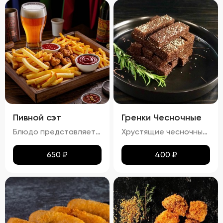
Пивной сэт
Гренки Чесночные
Блюдо представляет собой гармоничный набор закусок к пиву, включающий картофель фри, картофельные дольки, куриные наггетсы и сырные палочки. Все продукты имеют равномерную золотистую корочку без признаков пережарки. Вкус и аромат блюд натуральные, без посторонних привкусов и запахов. Картофель и гренки умеренно посолены, а наггетсы и сырные палочки остаются сочными внутри. Консистенция картофеля фри и долек мягкая внутри и хрустящая снаружи, наггетсы и сырные палочки – нежные и сочные внутри, с хрустящей корочкой.
Хрустящие чесночные гренки – это идеальное сочетание золотистой корочки и нежного аромата чеснока. Каждый кусочек пропитан легким масляным налетом, который подчеркивает насыщенный вкус обжаренного хлеба. Сливочный соус добавляет блюду особую мягкость и кремовую текстуру, а пряности создают изысканное послевкусие. Эти гренки станут отличным дополнением к любому блюду!
650
₽
400
₽