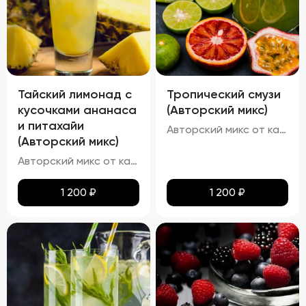
Тайский лимонад с
Тропический смузи
кусочками ананаса
(Авторский микс)
и питахайи
Авторский микс от кальянных мастеров - Тропический коктейль на основе ананаса с добавлением ягоды асаи, малины ,лайма и кусочков дыни
(Авторский микс)
Авторский микс от кальянных мастеров - Свежий коктейль с ярким ананасовым шейком и ноткой питахайи
1 200
₽
1 200
₽