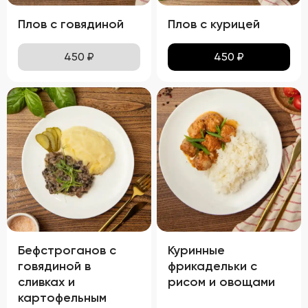
Плов с говядиной
Плов с курицей
450
₽
450
₽
Бефстроганов с
Куринные
говядиной в
фрикадельки с
сливках и
рисом и овощами
картофельным