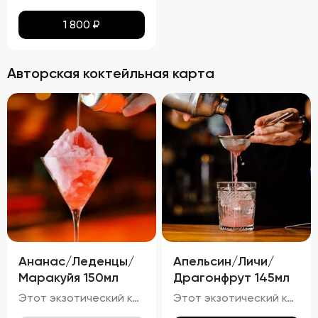
1 800
₽
Авторская коктейльная карта
Ананас/Леденцы/
Апельсин/Личи/
Маракуйя 150мл
Драгонфрут 145мл
Этот экзотический коктейль очарует вас своим светло-золотистым оттенком с лёгким розовым отливом, созданным благодаря ананасу и маракуйе. Яркий аромат тропических фруктов, таких как ананас и маракуйя, с нотками карамели и сладости от леденцов, гармонично дополняется свежестью игристого вина.
Этот экзотический коктейль привлекает внимание своим розово-оранжевым оттенком, полученным от сочетания апельсинового сока и драгонфрукта. Яркий аромат свежих тропических фруктов, таких как личи и драгонфрукт, гармонирует с лёгким цитрусовым ароматом апельсина и тонкими нотками джина с можжевельником.