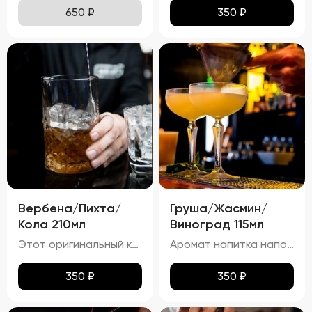
650
₽
350
₽
Вербена/Пихта/
Груша/Жасмин/
Кола 210мл
Виноград 115мл
Этот оригинальный коктейль отличается тёмно-красным оттенком, который образуется благодаря сочетанию малины и колы. Аромат цитруса от лимонной цедры и свежий хвойный запах пихты создают уникальную комбинацию, усиливаемую сладким ароматом малины и морошки, а также лёгким пряным запахом корицы. На вкус коктейль освежает сочетанием лимона и малины, дополненных сладостью колы. Хвойные ноты пихты придают напитку уникальный лесной акцент, а корица добавляет тёплую пряность. Газированная текстура благодаря коле делает этот коктейль особенно освежающим, а большое количество льда сохраняет его холодным и бодрящим.
Аромат напитка наполнен букетом жасмина, с оттенками груши и винограда. Виски добавляет лёгкий оттенок дубовой древесины и пряностей.
350
₽
350
₽