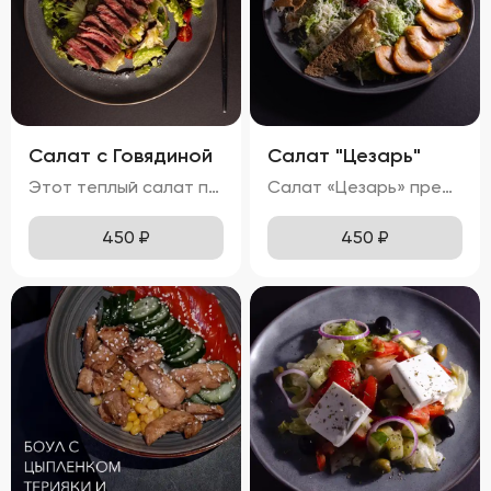
Салат с Говядиной
Салат "Цезарь"
Этот теплый салат поражает своим сочетанием вкусов и ароматов. Кусочки сочной говядины гармонично дополняются мягкими ломтиками баклажанов и спелых помидоров. Равномерно распределённый по поверхности сыра мармезан придаёт блюду изысканную пикантность. Вкус салата насыщен теплом, где каждая составляющая играет свою роль: солоноватая говядина, кислинка помидоров и пряная нотка баклажанов создают идеальный баланс. Ароматы жареной говядины и баклажанов наполняют блюдо особым шармом. Консистенция салата остаётся мягкой благодаря нежному мясу и тушеным овощам, при этом плавленный сыр мармезан добавляет приятного сливочного оттенка.
Салат «Цезарь» представляет собой гармоничное сочетание свежих ингредиентов, создающих неповторимый вкусовой ансамбль. Ярко-зелёные листья салата формируют основу блюда, дополняясь сочными красными помидорами черри и золотистыми гренками. Тонкий слой пармезана равномерно покрывает салат, придавая ему пикантность. Вкусовая палитра раскрывается легким вкусом с нотками чеснока и лимона, а куриное филе добавляет блюду нежную структуру и насыщенный аромат. Помидоры черри радуют своей сладостью и сочностью, подчеркивая свежесть всего салата. Хрустящие гренки завершают композицию, добавляя приятную текстуру. Аромат блюда сочетает в себе свежие ноты зелени, чесночную остроту и теплые оттенки куриного мяса.
450
₽
450
₽