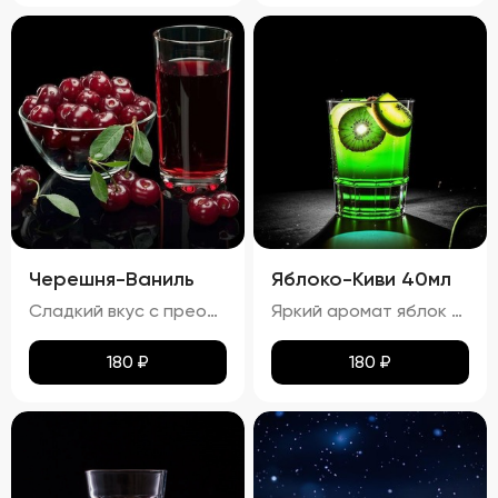
Черешня-Ваниль
Яблоко-Киви 40мл
Сладкий вкус с преобладанием ноток черешни и ванили, с легким оттенком тростникового сахара. Запах: Яркий аромат черешни и ванили с тонкими нотками сладости.
Яркий аромат яблок и киви с тонкими нотками сладости. процент спирта в настойке "Яблоко-Киви" составляет приблизительно 24,22%
180
₽
180
₽