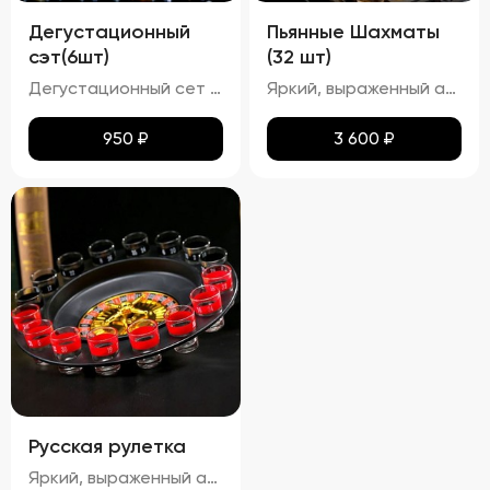
Дегустационный
Пьянные Шахматы
сэт(6шт)
(32 шт)
Дегустационный сет из шести настоек представляет собой набор различных видов настоек, предназначенных для дегустации. Органолептическая оценка таких напитков включает анализ их внешнего вида, аромата, вкуса и послевкусия. Должны ощущаться характерные ноты используемых ингредиентов ( ягод, фруктов и т.п.). Гармоничность: Ароматы компонентов должны сочетаться между собой, создавая сбалансированный букет. Вкус: Сладость/горечь/кислота: В зависимости от рецепта настойки могут иметь сладковатый, горьковатый или кисловатый вкус. Терпкость: Некоторые настойки могут обладать терпким вкусом.(гранат-малина) Послевкусие: Должно быть продолжительным и приятным, раскрывающим дополнительные оттенки вкусов.
Яркий, выраженный аромат основного фрукта или ягоды, с дополнительными нотками других ингредиентов (например, ваниль, улун, барбарис). Вкус: Сбалансированный вкус, где основной акцент сделан на фруктовом или ягодном компоненте, с гармоничным дополнением других ингредиентов. Алкоголь должен быть хорошо интегрированным, не перебивая остальные вкусы.
950
₽
3 600
₽
Русская рулетка
Яркий, выраженный аромат основного фрукта или ягоды, с дополнительными нотками других ингредиентов (например, ваниль, улун, барбарис). Вкус: Сбалансированный вкус, где основной акцент сделан на фруктовом или ягодном компоненте, с гармоничным дополнением других ингредиентов. Алкоголь должен быть хорошо интегрированным, не перебивая остальные вкусы. Текстура: Гладкая, без резкого спиртового послевкусия. Настойки должны быть достаточно крепкими, но при этом мягкими для питья.