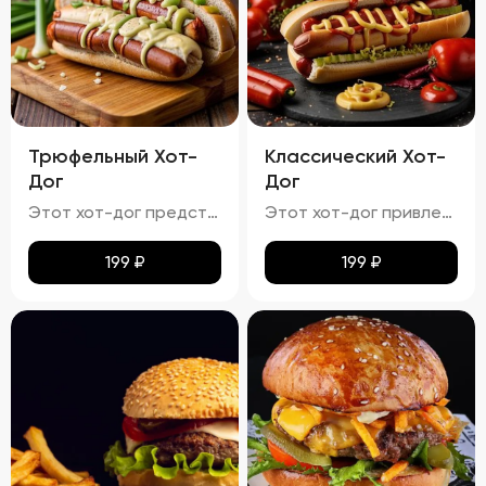
Трюфельный Хот-
Классический Хот-
Дог
Дог
Этот хот-дог представляет собой изысканное сочетание вкуса и текстуры.
Этот хот-дог привлекает внимание своей аппетитностью.
199
₽
199
₽