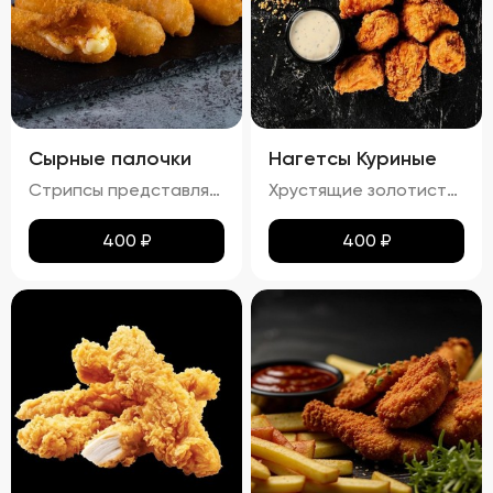
Сырные палочки
Нагетсы Куриные
Стрипсы представляют собой аппетитные палочки из сыра, обжаренные до золотистой корочки. Вкус нежного расплавленного сыра гармонично сочетается с хрустящей панировкой, создавая идеальное сочетание текстур. Продукт отличается приятным ароматом и изысканным вкусом, который обязательно оценят любители сырных закусок.
Хрустящие золотистые нагетсы с легким маслянистым блеском и тонким слоем соуса. Аромат блюда сочетает в себе запах жареного куриного мяса и сладких ноток соуса. Вкус этих нагетсов – гармоничное сочетание сладости и легкой солоноватости, с выраженными нотами куриного мяса. Текстура плотная и хрустящая, с нежным мясом под аппетитной корочкой.
400
₽
400
₽