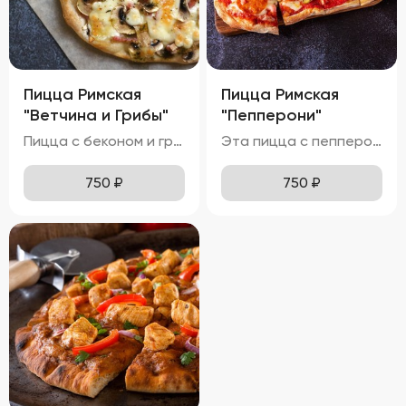
Пицца Римская
Пицца Римская
"Ветчина и Грибы"
"Пепперони"
Пицца с беконом и грибами выглядит невероятно аппетитно, с золотистой корочкой теста и аккуратно распределенными ингредиентами. Моцарелла полностью расплавлена, местами приобретая приятный карамельный оттенок. Ломтики бекона и грибы эффектно выделяются на поверхности, добавляя блюду яркие акценты. Вкус этой пиццы насыщен нотками ветчины и грибов, делая её особенно ароматной и привлекательной. Ветчина хрустящая и солоноватая, а грибы мягкие и ароматные, создавая идеальное сочетание текстур. Аромат пиццы пленяет смесью горячих сыров, бекона и грибов, вызывая желание попробовать её немедленно. Тонкое тесто хрустит внизу, оставаясь мягким и воздушным внутри, обеспечивая комфортное наслаждение каждым укусом. Бекон приятно похрустывает, а грибы остаются мягкими и сочными, добавляя удовольствия от процесса поедания.
Эта пицца с пепперони имеет притягательный внешний вид, с золотистой корочкой теста и равномерно распределённой моцареллой. Пепперони лежат сверху сыра, создавая яркий акцент и добавляя визуальной привлекательности. Блеск оливкового масла и специи делают пиццу ещё более аппетитной. Вкус этой пиццы насыщен острыми нотками пепперони и сладковатыми оттенками томатного соуса. Моцарелла полностью расплавлена, местами приобретая приятный карамельный оттенок. Аромат пиццы пленяет смесью горячих сыров, острого пепперони и оливкового масла, вызывая желание попробовать её немедленно. Тонкое тесто хрустит внизу, оставаясь мягким и воздушным внутри, обеспечивая комфортное наслаждение каждым укусом. Пепперони мягкие и слегка похрустывают, а сыр тянется длинными нитями, добавляя удовольствия от процесса поедания.
750
₽
750
₽