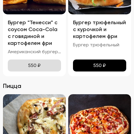
Бургер "Тенесси" с
Бургер трюфельный
соусом Coca-Cola
с курочкой и
с говядиной и
картофелем фри
картофелем фри
Бургер трюфельный
Американский бургер с соусом COCA-COLA
550
₽
550
₽
Пицца