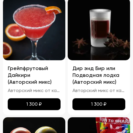
Грейпфрутовый
Дир энд Бир или
Дайкири
Подводная лодка
(Авторский микс)
(Авторский микс)
Авторский микс от кальянных мастеров - Авторский Твист наших резидентов, В основе свежевыжатый сок сицилийского грейпфрута ,в дополнение ему карибский белый ром настоенный на цедре ультра-кислого лимона и банановый мякоти
Авторский микс от кальянных мастеров-"Подводная лодка Согласно легенде этот коктейль появился в Финляндии. Скандинавы первыми решились смешать Егермейстер с пивом (светлым или темным). Название символизирует глубокое погружение после нескольких порций принятого «на грудь» коктейля. По степени воздействия похож на русского «Ерша». В Америке напиток называют «Deer & Beer»
1 300
₽
1 300
₽