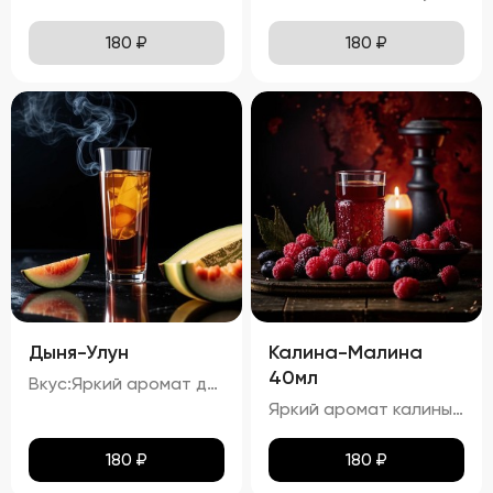
180
₽
180
₽
Дыня-Улун
Калина-Малина
40мл
Вкус:Яркий аромат дыни с оттенками зеленого чая. процент спирта в настойке "Дыня-Улун" составляет приблизительно 34,67%.
Яркий аромат калины и малины с тонкими нотками карамели. процент спирта в настойке "Калина-Малина" составляет приблизительно 23,54%.
180
₽
180
₽