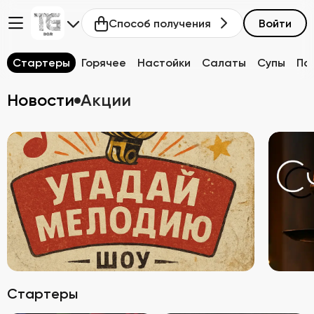
Способ получения
Войти
Стартеры
Горячее
Настойки
Салаты
Супы
Па
Новости
Акции
Стартеры