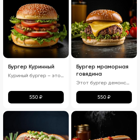
Бургер Куринный
Бургер мраморная
говядина
Куриный бургер – это воплощение идеального сочетания вкуса и текстуры. Аккуратно уложенные слои создают аппетитный внешний вид, где золотисто-коричневая котлета соседствует с яркими красными помидорами, зелеными огурцами и белым салатом с легкими зеленоватыми оттенками. Булочка имеет привлекательную золотистую корочку, оставаясь мягкой внутри и хрустящей снаружи. Аромат свежего хлеба, курицы и пикантных соусов создает приятный букет, который дополняется сбалансированным вкусом: мягкая куриная котлета, освежающие овощи и насыщенный вкус соусов делают каждый укус незабываемым.
Этот бургер демонстрирует идеальное сочетание вкуса и текстуры. Котлета обладает насыщенным вкусом, овощи обеспечивают свежесть и хрусткость, а сыр добавляет сливочную мягкость. Булочка имеет золотистый оттенок и хрустящую корочку, создавая ощущение комфорта и удовольствия. Соусы придают блюду дополнительные оттенки вкуса, а булочка поддерживает баланс между мягкостью и хрусткостью.
550
₽
550
₽