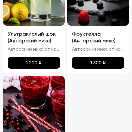
Ультракислый шок
Фруктелла
(Авторский микс)
(Авторский микс)
Авторский микс от кальянных мастеров - Освежающий кислый лимонад с лимонным фрешем
Авторский микс от кальянных мастеров - Твист на известные конфеты - мягкость банана, искрящаяся клубничная начинка и приятная яблочная кислинка
1 200
₽
1 300
₽