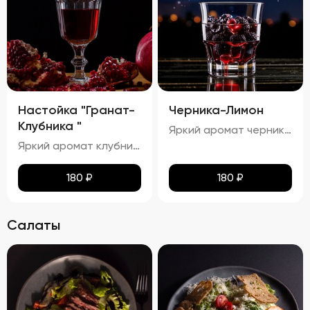
Настойка "Гранат-
Черника-Лимон
Клубника "
Яркий аромат черники и лимона с тонкими нотками сладости.процент спирта в настойке "Черника-Лимон" составляет приблизительно 25,81%.
Яркий аромат клубники и граната с тонкими нотками сладости. процент спирта в настойке "Гранат-Малина" составляет приблизительно 24,24%.
180
₽
180
₽
Салаты