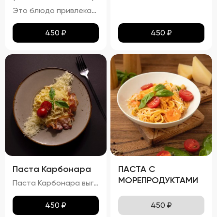
Это блюдо привлекает внимание ярким и аппетитным видом, где разноцветные овощи и кусочки курицы создают гармоничную композицию. Овощи сохраняют свою форму и естественный цвет, а курица равномерно обжарена до золотистой корочки. Болгарский перец, цукини и баклажаны добавляют блюду разнообразные текстуры и оттенки вкуса. Вкус вок с курицей насыщен и многогранен. Сладость болгарского перца плавно переходит в мягкость цукини и баклажана, а устричный и соевый соусы придают блюду пикантность и глубину. Аромат блюда пленяет нотками жареной курицы и свежих овощей, пробуждая аппетит. Консистенция блюда радует своим разнообразием: курица нежная и сочная, овощи слегка хрустят, сохраняя свою структуру, а соус густой и обволакивающий, связывая все ингредиенты воедино.
450
₽
450
₽
Паста Карбонара
ПАСТА С
МОРЕПРОДУКТАМИ
Паста Карбонара выглядит аппетитно, с глянцевыми макаронами, покрытыми сливочно-яичным соусом. Пармезан и базилик добавляют контраст и завершают внешний вид блюда, делая его еще более привлекательным. Вкус пасты Карбонара насыщен сливочными нотками, с оттенками копчёного вкуса грудинки и лёгкими нюансами чеснока и лука. Запах блюда богат и манящ, с ароматами чеснока, лука и пармезана. Консистенция пасты идеальна: макароны упругие (al dente), а соус густой и обволакивает каждую макаронину. Грудинка хрустящая снаружи и нежная внутри, что добавляет блюду особую текстурную сложность.
450
₽
450
₽