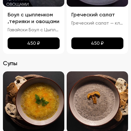
Боул с цыпленком
Греческий салат
,терияки и овощами
Греческий салат — классика средиземноморской кухни, олицетворяющий солнце Греции и щедрость природы. Этот салат привлекает своей простотой и ярким вкусом, идеально гармонируя с любыми блюдами. Его насыщенный аромат свежих овощей, насыщенный вкус сыра Фета и приятное послевкусие черных маслин создадут атмосферу уютного отдыха на берегу моря.
Гавайски Боул с Цыпленком от Бренд Шефа
450
₽
450
₽
Супы