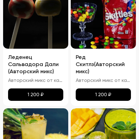
Леденец
Ред
Сальвадора Дали
Скитлз(Авторский
(Авторский микс)
микс)
Авторский микс от кальянных мастеров - Авторский Твист наших резидентов, Chupa Chups- Этот освежающий напиток в точности имитирует вкус леденца "Чупа Чупс" со вкусом винограда и чёрной смородины
Авторский микс от кальянных мастеров - Вкусный мир Skittles -- попробуй радугу
1 200
₽
1 200
₽