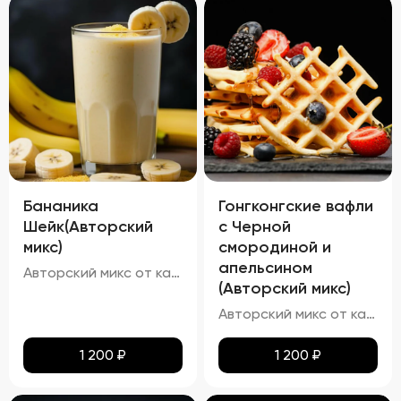
Бананика
Гонгконгские вафли
Шейк(Авторский
с Черной
микс)
смородиной и
апельсином
Авторский микс от кальянных мастеров - Это идеальный баланс нежного аромата спелой клубники и кремовой мякоти зрелых бананов
(Авторский микс)
Авторский микс от каленных мастеров - Известный Вафельный бисквит со вкусом апельсина и ягодкой чёрной смородины
1 200
₽
1 200
₽