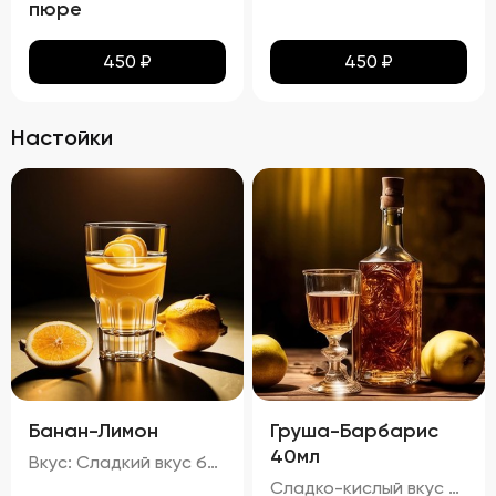
пюре
450
₽
450
₽
Настойки
Банан-Лимон
Груша-Барбарис
40мл
Вкус: Сладкий вкус банана с легкой кислинкой лимона, молочный оттенок и характерный привкус водки. Запах: Аромат банана и лимона с нотками молока и алкоголя. 20%
Сладко-кислый вкус с преобладанием ноток груши и барбариса, с легкой горчинкой черного чая и карамельным оттенком тростникового сахара. Запах: Яркий аромат груши и барбариса с тонкими нотками черного чая. процент спирта в настойке "Груша-Барбарис" составляет приблизительно 29,74%.