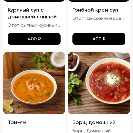
Куриный суп с
Грибной крем суп
домашней лапшой
Этот изысканный крем-суп отличается гладкой, бархатистой текстурой, которая обволакивает ваши вкусовые рецепторы. Насыщенный аромат грибов сочетается с мягкими сливочными нотами, создавая гармоничное сочетание вкусов. Поверхность крема украшена капельками зелёного масла и мелко нарезанной зеленью, что добавляет блюду утончённости. Подается с хрустящими гренками, идеально дополняющими нежную текстуру супа.
Этот сытный куриный суп сочетает в себе насыщенный вкус и разнообразные текстуры. Бульон густой и кремообразный, с мягкими кусочками куриного мяса и овощей, таких как морковь и лук, которые добавляют глубины вкуса. Макароны сохраняют мягкость и эластичность, придавая супу приятную кремовую текстуру. Петрушка добавляет свежие травяные ноты, подчеркивая богатство вкуса этого классического блюда.
400
₽
400
₽
Том-ям
Борщ домашний
Борщ Домашний